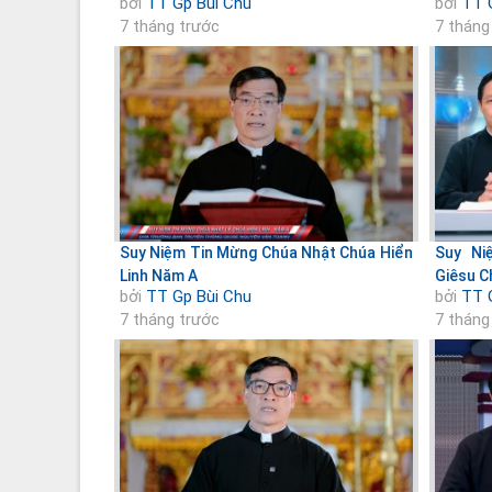
bởi
TT Gp Bùi Chu
bởi
TT 
7 tháng trước
7 tháng
Suy Niệm Tin Mừng Chúa Nhật Chúa Hiển
Suy Ni
Linh Năm A
Giêsu C
bởi
TT Gp Bùi Chu
bởi
TT 
7 tháng trước
7 tháng