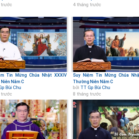
 trước
4 tháng trước
ệm Tin Mừng Chúa Nhật XXXIV
Suy Niệm Tin Mừng Chúa Nhật
 Niên Năm C
Thường Niên Năm C
Gp Bùi Chu
bởi
TT Gp Bùi Chu
 trước
8 tháng trước