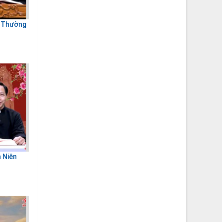
V Thường
 Niên