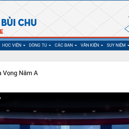
HỌC VIỆN
DÒNG TU
CÁC BAN
VĂN KIỆN
SUY NIỆM
ùa Vọng Năm A
A