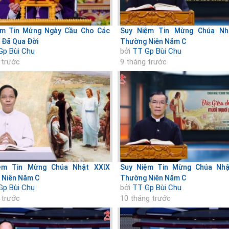
ệm Tin Mừng Ngày Cầu Cho Các
Suy Niệm Tin Mừng Chúa Nh
 Đã Qua Đời
Thường Niên Năm C
Gp Bùi Chu
bởi
TT Gp Bùi Chu
 trước
9 tháng trước
ệm Tin Mừng Chúa Nhật XXIX
Suy Niệm Tin Mừng Chúa Nhật
 Niên Năm C
Thường Niên Năm C
Gp Bùi Chu
bởi
TT Gp Bùi Chu
 trước
10 tháng trước