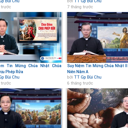
Gp Bùi Chu
bởi
TT Gp Bùi Chu
 trước
7 tháng trước
ệm Tin Mừng Chúa Nhật Chúa
Suy Niệm Tin Mừng Chúa Nhật I
hịu Phép Rửa
Niên Năm A
Gp Bùi Chu
bởi
TT Gp Bùi Chu
 trước
6 tháng trước