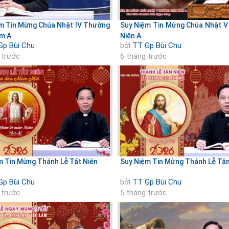
m Tin Mừng Chúa Nhật IV Thường
Suy Niệm Tin Mừng Chúa Nhật 
m A
Niên A
Gp Bùi Chu
bởi
TT Gp Bùi Chu
 trước
6 tháng trước
m Tin Mừng Thánh Lễ Tất Niên
Suy Niệm Tin Mừng Thánh Lễ Tân
Gp Bùi Chu
bởi
TT Gp Bùi Chu
 trước
5 tháng trước