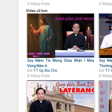
5 tháng trước
5 tháng
Video cũ hơn
Suy Niệm Tin Mừng Chúa Nhật I Mùa
Suy Ni
Vọng Năm A
Thường
bởi
TT Gp Bùi Chu
bởi
TT 
8 tháng trước
8 tháng