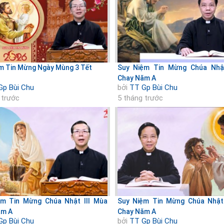
m Tin Mừng Ngày Mùng 3 Tết
Suy Niệm Tin Mừng Chúa Nhậ
Chay Năm A
Gp Bùi Chu
bởi
TT Gp Bùi Chu
 trước
5 tháng trước
ệm Tin Mừng Chúa Nhật III Mùa
Suy Niệm Tin Mừng Chúa Nhật
ăm A
Chay Năm A
Gp Bùi Chu
bởi
TT Gp Bùi Chu