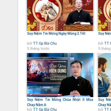
Suy Niệm Tin Mừng Ngày Mùng 2 Tết
Suy Niệ
bởi
TT Gp Bùi Chu
bởi
TT 
5 tháng trước
5 tháng
Suy Niệm Tin Mừng Chúa Nhật II Mùa
Suy Ni
Chay Năm A
Chay N
bởi
TT Gp Bùi Chu
bởi
TT 