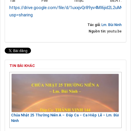
Tải File nhạc BEAT:
https://drive.google.com/file/d/1uxxjvQr89yv4MI6jid2L2uMwug
usp=sharing
Tác giả:
Lm. Bùi Ninh
Nguồn tin:
youtu.be
TIN BÀI KHÁC
Chúa Nhật 25 Thường Niên A – Đáp Ca – Ca Hiệp Lễ – Lm. Bùi
Ninh