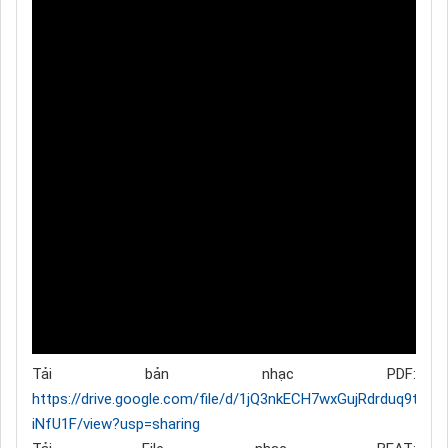
Tải bản nhạc PDF:
https://drive.google.com/file/d/1jQ3nkECH7wxGujRdrduq9toXI-
iNfU1F/view?usp=sharing