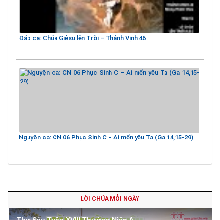
Đáp ca: Chúa Giêsu lên Trời – Thánh Vịnh 46
Nguyện ca: CN 06 Phục Sinh C – Ai mến yêu Ta (Ga 14,15-29)
LỜI CHÚA MỖI NGÀY
Thứ Sáu Tuần XVIII Thường Niên A