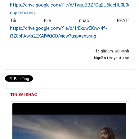
https://drive.google.com/file/d/1yujuBBZfGqB_5IqcHL0L0gX
usp=sharing
Tải File nhạc BEAT:
https://drive.google.com/file/d/1rEkuwEiQw-4f-
i3Z8bFAwls2EXAlWQCD/view?usp=sharing
Tác giả:
Lm. Bùi Ninh
Nguồn tin:
youtu.be
TIN BÀI KHÁC