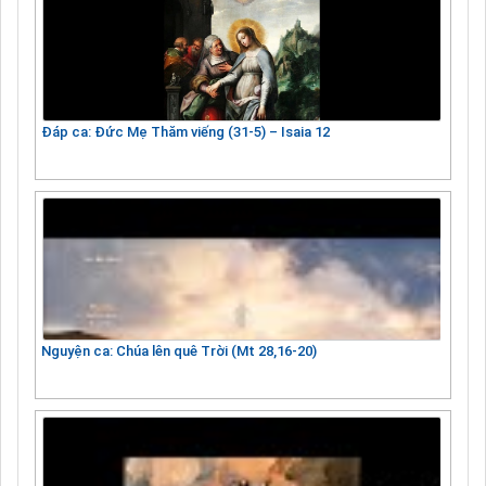
Đáp ca: Đức Mẹ Thăm viếng (31-5) – Isaia 12
Nguyện ca: Chúa lên quê Trời (Mt 28,16-20)