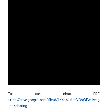
Tải bản nhạc PDF:
https://drive.google.com/file/d/1K4aALtUaGjQbWFwHwpg00
usp=sharing