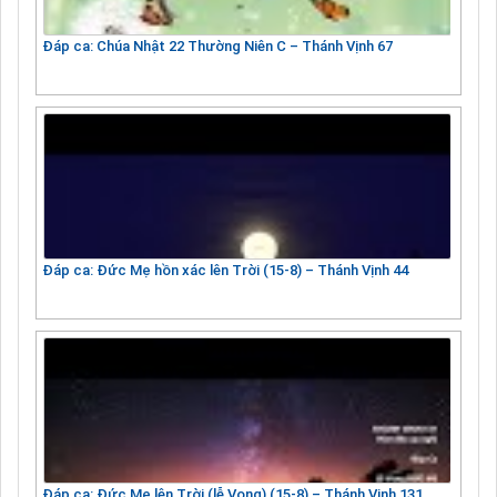
Đáp ca: Chúa Nhật 22 Thường Niên C – Thánh Vịnh 67
Đáp ca: Đức Mẹ hồn xác lên Trời (15-8) – Thánh Vịnh 44
Đáp ca: Đức Mẹ lên Trời (lễ Vọng) (15-8) – Thánh Vịnh 131