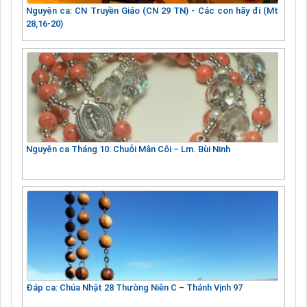
Nguyện ca: CN Truyền Giáo (CN 29 TN) - Các con hãy đi (Mt
28,16-20)
Nguyện ca Tháng 10: Chuỗi Mân Côi – Lm. Bùi Ninh
Đáp ca: Chúa Nhật 28 Thường Niên C – Thánh Vịnh 97