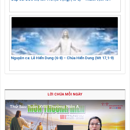
Nguyện ca: Lễ Hiển Dung (6-8) – Chúa Hiển Dung (Mt 17,1-9)
LỜI CHÚA MỖI NGÀY
Thứ Sáu Tuần XVIII Thường Niên A