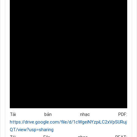
Tải bản nhạc PDF:
https://drive.google.com/file/d/1cWgeiNYzpiLC2xVpSURujIqlh1
QT/view?usp=sharing