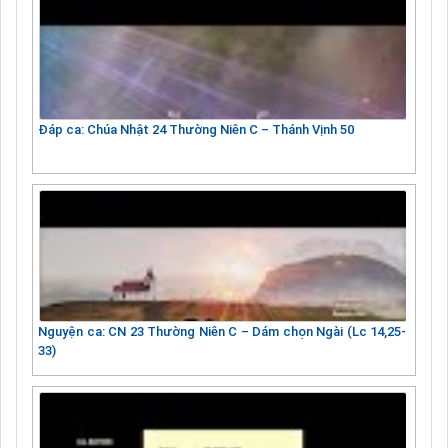
Đáp ca: Chúa Nhật 24 Thường Niên C – Thánh Vịnh 50
Nguyện ca: CN 23 Thường Niên C – Dám chọn Ngài (Lc 14,25-
33)