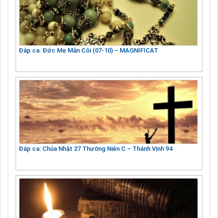
Đáp ca: Đức Mẹ Mân Côi (07-10) – MAGNIFICAT
Đáp ca: Chúa Nhật 27 Thường Niên C – Thánh Vịnh 94