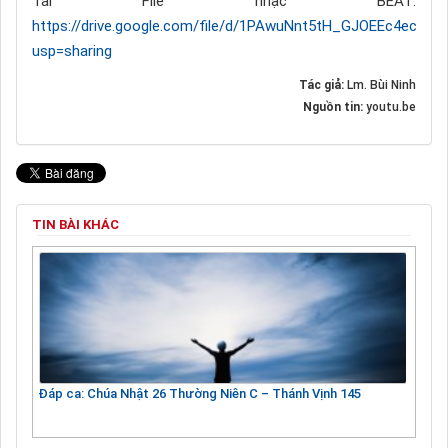
Tải File nhạc BEAT:
https://drive.google.com/file/d/1PAwuNnt5tH_GJOEEc4ecUxI
usp=sharing
Tác giả:
Lm. Bùi Ninh
Nguồn tin:
youtu.be
TIN BÀI KHÁC
Đáp ca: Chúa Nhật 26 Thường Niên C – Thánh Vịnh 145