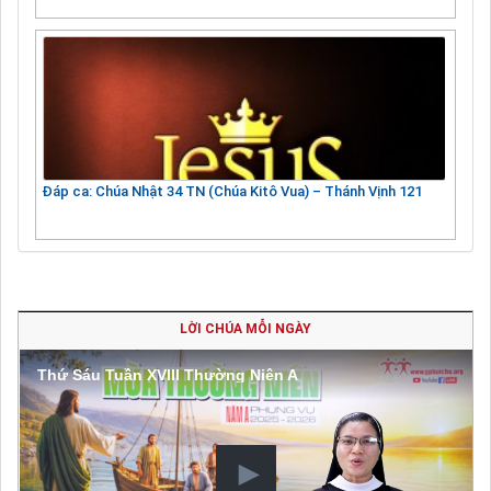
Đáp ca: Chúa Nhật 34 TN (Chúa Kitô Vua) – Thánh Vịnh 121
LỜI CHÚA MỖI NGÀY
Thứ Sáu Tuần XVIII Thường Niên A