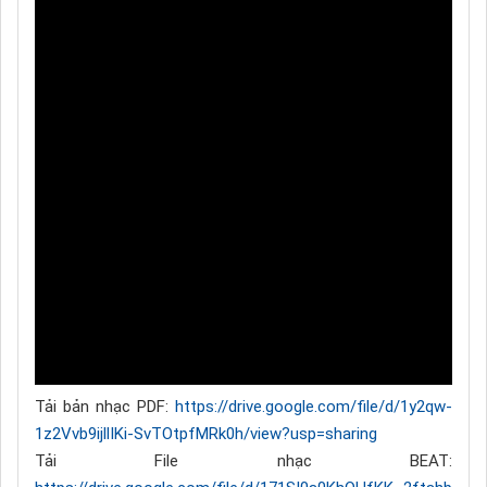
Tải bản nhạc PDF:
https://drive.google.com/file/d/1y2qw-
1z2Vvb9ijllIKi-SvTOtpfMRk0h/view?usp=sharing
Tải File nhạc BEAT: