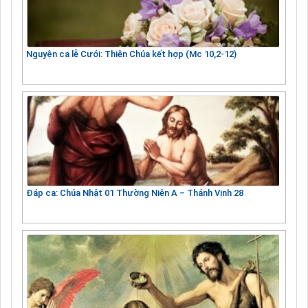
Nguyện ca lễ Cưới: Thiên Chúa kết hợp (Mc 10,2-12)
Đáp ca: Chúa Nhật 01 Thường Niên A – Thánh Vịnh 28