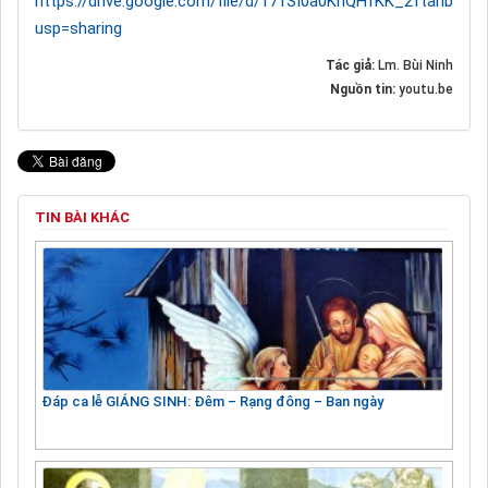
https://drive.google.com/file/d/171SI0a0KhQHfKK_2ftahbN
usp=sharing
Tác giả:
Lm. Bùi Ninh
Nguồn tin:
youtu.be
TIN BÀI KHÁC
Đáp ca lễ GIÁNG SINH: Đêm – Rạng đông – Ban ngày