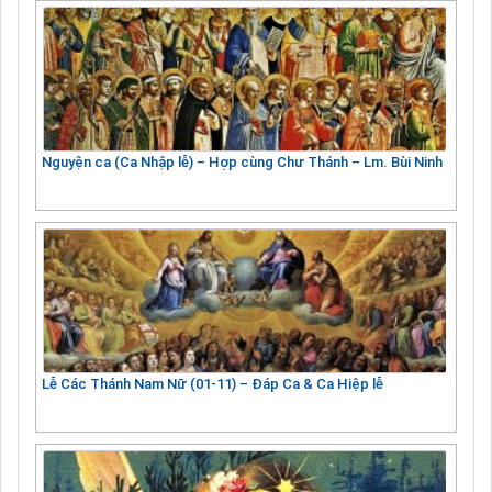
Nguyện ca (Ca Nhập lễ) – Hợp cùng Chư Thánh – Lm. Bùi Ninh
Lễ Các Thánh Nam Nữ (01-11) – Đáp Ca & Ca Hiệp lễ