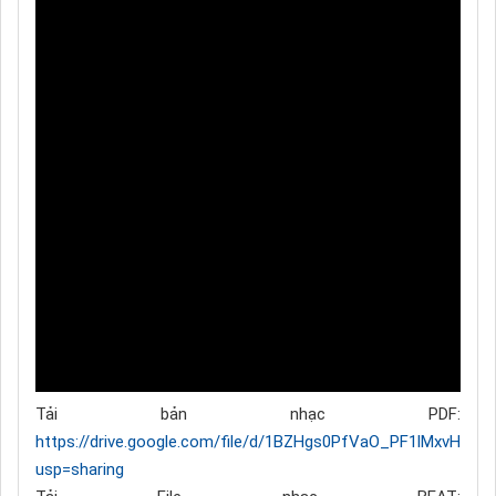
Tải bản nhạc PDF:
https://drive.google.com/file/d/1BZHgs0PfVaO_PF1lMxvHmnv
usp=sharing