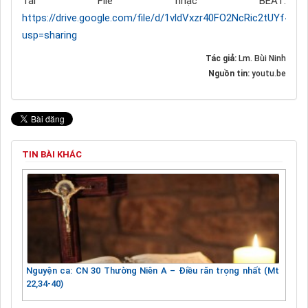
Tải File nhạc BEAT:
https://drive.google.com/file/d/1vldVxzr40FO2NcRic2tUYf4LI
usp=sharing
Tác giả:
Lm. Bùi Ninh
Nguồn tin:
youtu.be
TIN BÀI KHÁC
Nguyện ca: CN 30 Thường Niên A – Điều răn trọng nhất (Mt
22,34-40)