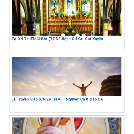
TẠ ƠN THIÊN CHÚA (TE DEUM) – Cđ Gx. Cát Xuyên
Lễ Truyền Giáo (CN 29 TN A) – Nguyện Ca & Đáp Ca