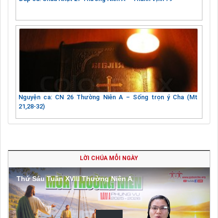
Nguyện ca: CN 26 Thường Niên A – Sống trọn ý Cha (Mt
21,28-32)
LỜI CHÚA MỖI NGÀY
Thứ Sáu Tuần XVIII Thường Niên A