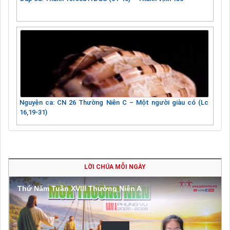
Nguyện ca: CN 26 Thường Niên C – Một người giàu có (Lc
16,19-31)
LỜI CHÚA MỖI NGÀY
Thứ Năm Tuần XVIII Thường Niên A