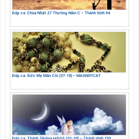
Đáp ca: Chúa Nhật 27 Thường Niên C – Thánh Vịnh 94
Đáp ca: Đức Mẹ Mân Côi (07-10) – MAGNIFICAT
Đáp ca: Thánh Têrêsa HĐGS (01-10) – Thánh Vịnh 130