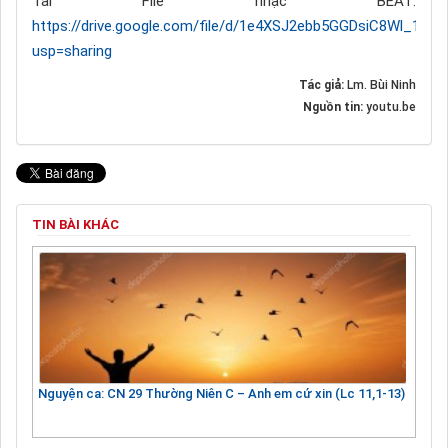
Tải File nhạc BEAT:
https://drive.google.com/file/d/1e4XSJ2ebb5GGDsiC8Wl_1Spj
usp=sharing
Tác giả:
Lm. Bùi Ninh
Nguồn tin:
youtu.be
TIN BÀI KHÁC
Nguyện ca: CN 29 Thường Niên C – Anh em cứ xin (Lc 11,1-13)