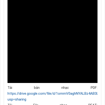
Tải bản nhạc PDF:
https://drive.google.com/file/d/1ommV0aghNYALBz4AB3LzX
usp=sharing