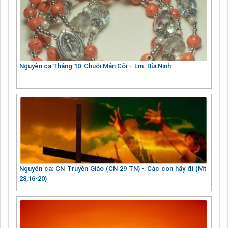
Nguyện ca Tháng 10: Chuỗi Mân Côi – Lm. Bùi Ninh
Nguyện ca: CN Truyền Giáo (CN 29 TN) - Các con hãy đi (Mt
28,16-20)