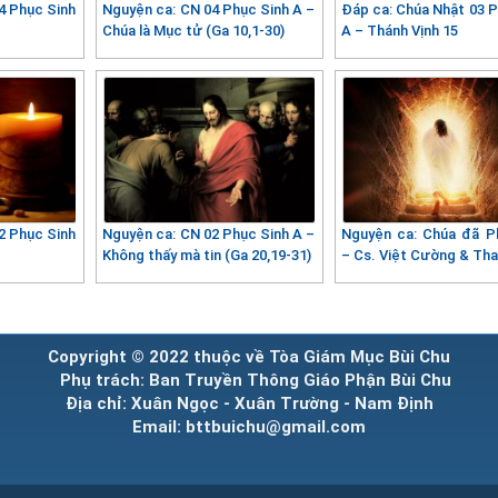
4 Phục Sinh
Nguyện ca: CN 04 Phục Sinh A –
Đáp ca: Chúa Nhật 03 P
Chúa là Mục tử (Ga 10,1-30)
A – Thánh Vịnh 15
2 Phục Sinh
Nguyện ca: CN 02 Phục Sinh A –
Nguyện ca: Chúa đã P
Không thấy mà tin (Ga 20,19-31)
– Cs. Việt Cường & Th
Copyright © 2022 thuộc về Tòa Giám Mục Bùi Chu
Phụ trách: Ban Truyền Thông Giáo Phận Bùi Chu
Địa chỉ: Xuân Ngọc - Xuân Trường - Nam Định
Email: bttbuichu@gmail.com