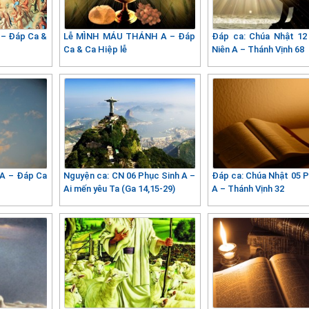
 – Đáp Ca &
Lễ MÌNH MÁU THÁNH A – Đáp
Đáp ca: Chúa Nhật 1
Ca & Ca Hiệp lễ
Niên A – Thánh Vịnh 68
 A – Đáp Ca
Nguyện ca: CN 06 Phục Sinh A –
Đáp ca: Chúa Nhật 05 P
Ai mến yêu Ta (Ga 14,15-29)
A – Thánh Vịnh 32