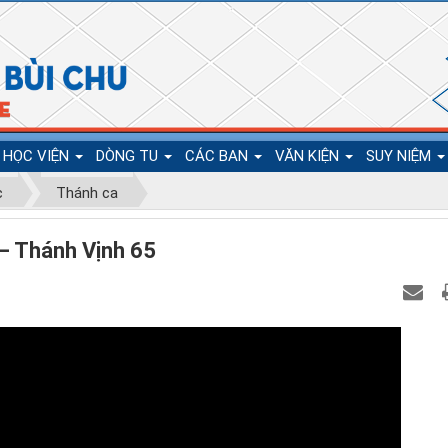
HỌC VIỆN
DÒNG TU
CÁC BAN
VĂN KIỆN
SUY NIỆM
c
Thánh ca
– Thánh Vịnh 65