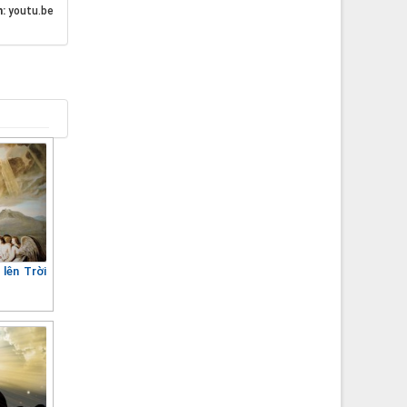
n:
youtu.be
lên Trời