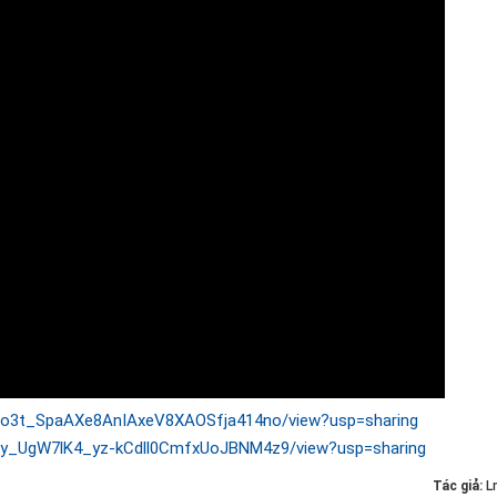
d/1co3t_SpaAXe8AnIAxeV8XAOSfja414no/view?usp=sharing
/d/1y_UgW7lK4_yz-kCdll0CmfxUoJBNM4z9/view?usp=sharing
Tác giả:
L