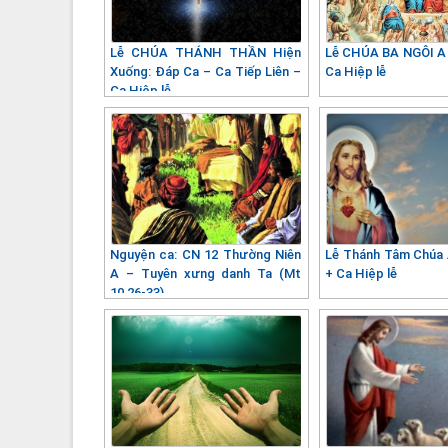
Lễ CHÚA THÁNH THẦN Hiện
Lễ CHÚA BA NGÔI A
Xuống: Đáp Ca – Ca Tiếp Liên –
Ca Hiệp lễ
Ca Hiệp lễ
Nguyện ca: CN 12 Thường Niên
Lễ Thánh Tâm Chúa
A – Tuyên xưng danh Ta (Mt
+ Ca Hiệp lễ
10,26-33)