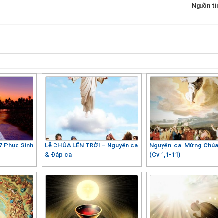
Nguồn ti
7 Phục Sinh
Lễ CHÚA LÊN TRỜI – Nguyện ca
Nguyện ca: Mừng Chúa 
& Đáp ca
(Cv 1,1-11)