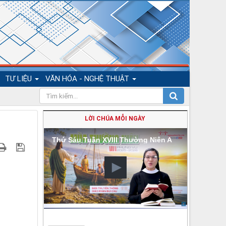
TƯ LIỆU
VĂN HÓA - NGHỆ THUẬT
LỜI CHÚA MỖI NGÀY
Thứ Sáu Tuần XVIII Thường Niên A