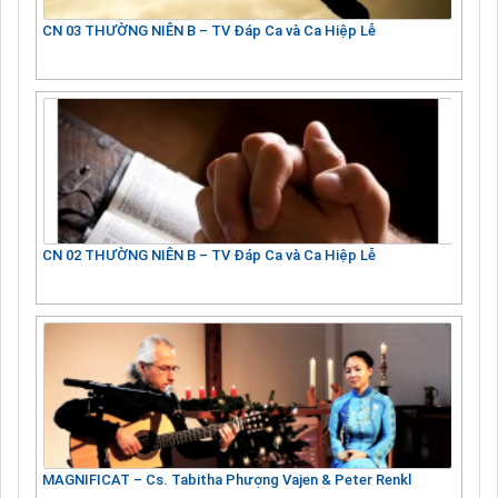
CN 03 THƯỜNG NIÊN B – TV Đáp Ca và Ca Hiệp Lễ
CN 02 THƯỜNG NIÊN B – TV Đáp Ca và Ca Hiệp Lễ
MAGNIFICAT – Cs. Tabitha Phượng Vajen & Peter Renkl