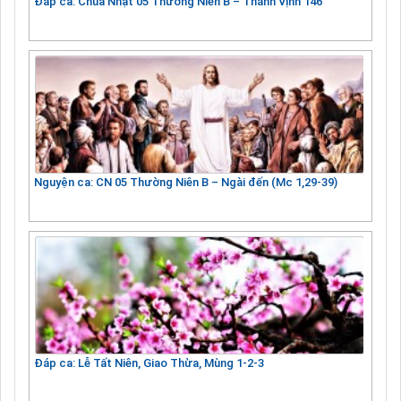
Đáp ca: Chúa Nhật 05 Thường Niên B – Thánh Vịnh 146
Nguyện ca: CN 05 Thường Niên B – Ngài đến (Mc 1,29-39)
Đáp ca: Lễ Tất Niên, Giao Thừa, Mùng 1-2-3