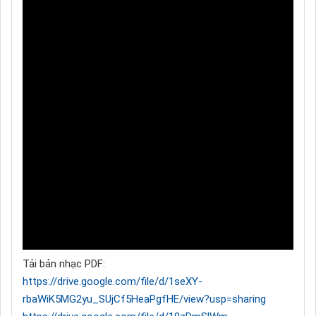
Tải bản nhạc PDF:
https://drive.google.com/file/d/1seXY-
rbaWiK5MG2yu_SUjCf5HeaPgfHE/view?usp=sharing