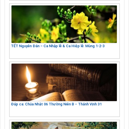
TẾT Nguyên Đán – Ca Nhập lễ & Ca Hiệp lễ: Mùng 1-2-3
Đáp ca: Chúa Nhật 06 Thường Niên B – Thánh Vịnh 31