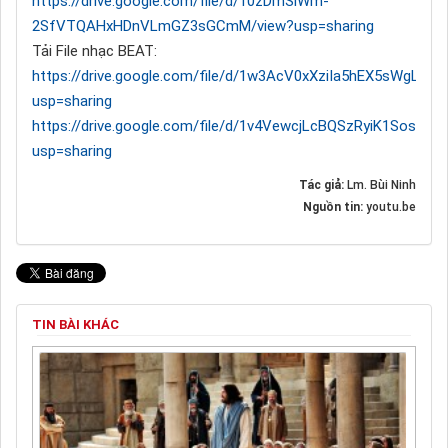
https://drive.google.com/file/d/10zDmSlWm-
2SfVTQAHxHDnVLmGZ3sGCmM/view?usp=sharing
Tải File nhạc BEAT:
https://drive.google.com/file/d/1w3AcV0xXziIa5hEX5sWgLs0
usp=sharing
https://drive.google.com/file/d/1v4VewcjLcBQSzRyiK1SosNf
usp=sharing
Tác giả:
Lm. Bùi Ninh
Nguồn tin:
youtu.be
TIN BÀI KHÁC