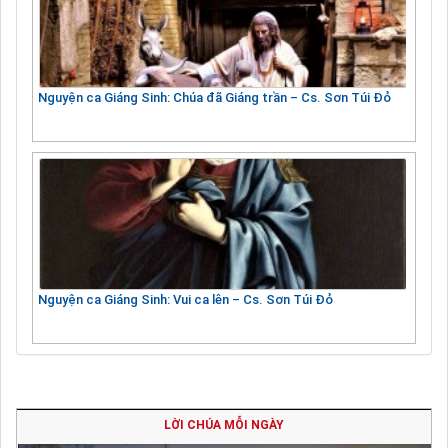
Nguyện ca Giáng Sinh: Chúa đã Giáng trần – Cs. Sơn Túi Đỏ
Nguyện ca Giáng Sinh: Vui ca lên – Cs. Sơn Túi Đỏ
LỜI CHÚA MỖI NGÀY