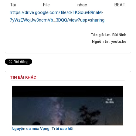
Tải File nhạc BEAT:
https://drive.google.com/file/d/1KGouvB9naM-
7yWzEWojJw3ncmVb_3DQQ/view?usp=sharing
Tác giả:
Lm. Bùi Ninh
Nguồn tin:
youtu.be
TIN BÀI KHÁC
Nguyện ca mùa Vọng: Trời cao hỡi