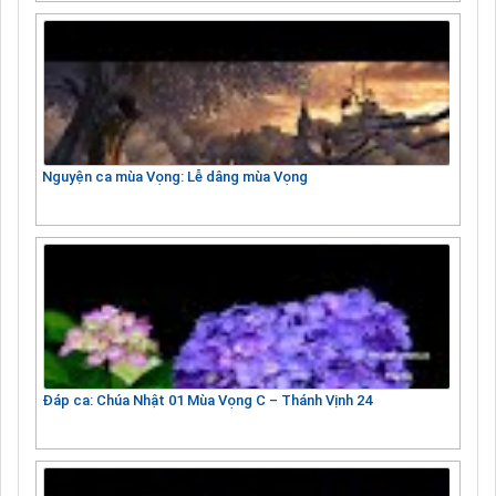
Nguyện ca mùa Vọng: Lễ dâng mùa Vọng
Đáp ca: Chúa Nhật 01 Mùa Vọng C – Thánh Vịnh 24