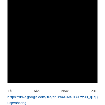
Tải bản nhạc PDF:
https://drive.google.com/file/d/1WXAJMS1LGLzz3B_qFqQ9_n
usp=sharing