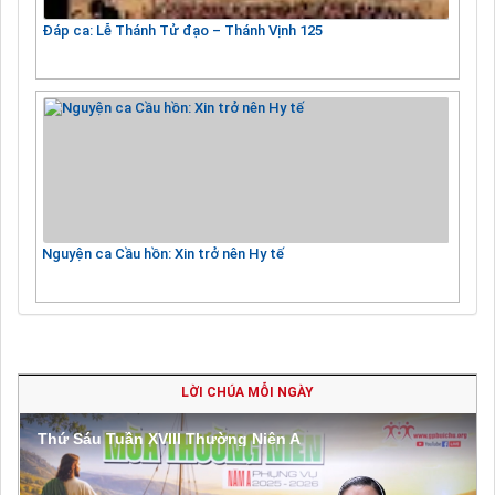
Đáp ca: Lễ Thánh Tử đạo – Thánh Vịnh 125
Nguyện ca Cầu hồn: Xin trở nên Hy tế
LỜI CHÚA MỖI NGÀY
Thứ Sáu Tuần XVIII Thường Niên A