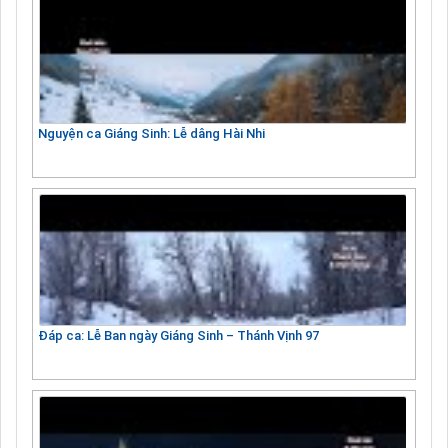
Nguyện ca Giáng Sinh: Lễ dâng Hài Nhi
Đáp ca: Lễ Ban ngày Giáng Sinh – Thánh Vịnh 97