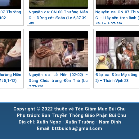
 07 Thường
Nguyện ca: CN 08 Thường Niên
Nguyện ca: CN 07 Thư
102
C – Đừng xét đoán (Lc 6,37.39-
C – Hãy nên trọn lành 
45)
48; Lc 6,27-38)
Thường Niên
Nguyện ca: Lễ Nến (02-02) –
Đáp ca: Đức Mẹ dâng 
t 5,1-12)
Dâng Chúa trong Đền Thờ (Lc
2) – Thánh Vịnh 23
2,22-35)
Copyright © 2022 thuộc về Tòa Giám Mục Bùi Chu
Phụ trách: Ban Truyền Thông Giáo Phận Bùi Chu
Địa chỉ: Xuân Ngọc - Xuân Trường - Nam Định
Email: bttbuichu@gmail.com