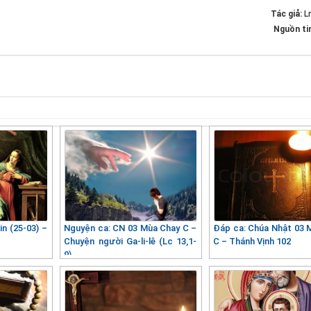
Tác giả:
L
Nguồn ti
in (25-03) –
Nguyện ca: CN 03 Mùa Chay C –
Đáp ca: Chúa Nhật 03 
Chuyện người Ga-li-lê (Lc 13,1-
C – Thánh Vịnh 102
9)