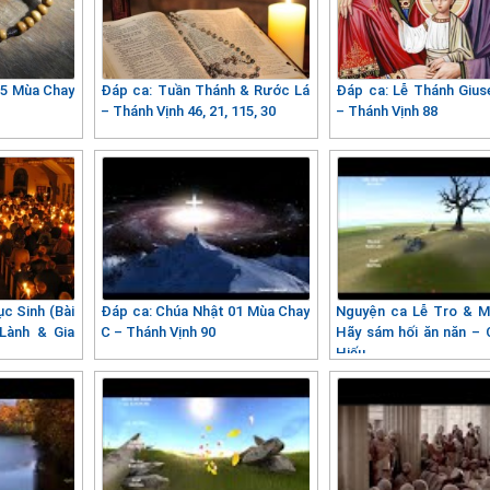
05 Mùa Chay
Đáp ca: Tuần Thánh & Rước Lá
Đáp ca: Lễ Thánh Giuse
– Thánh Vịnh 46, 21, 115, 30
– Thánh Vịnh 88
c Sinh (Bài
Đáp ca: Chúa Nhật 01 Mùa Chay
Nguyện ca Lễ Tro & M
 Lành & Gia
C – Thánh Vịnh 90
Hãy sám hối ăn năn – C
Hiếu