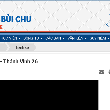
HỌC VIỆN
DÒNG TU
CÁC BAN
VĂN KIỆN
SUY NIỆM
c
Thánh ca
– Thánh Vịnh 26