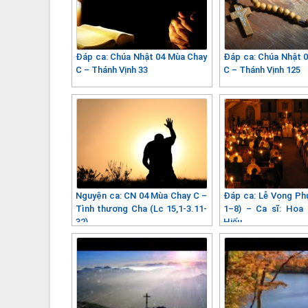
Đáp ca: Chúa Nhật 04 Mùa Chay
Đáp ca: Chúa Nhật 
C – Thánh Vịnh 33
C – Thánh Vịnh 125
Nguyện ca: CN 04 Mùa Chay C –
Đáp ca: Lễ Vọng Phụ
Tình thương Cha (Lc 15,1-3.11-
1–8) – Ca sĩ: Hoa
32)
Hiếu