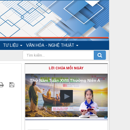
TƯ LIỆU
VĂN HÓA - NGHỆ THUẬT
LỜI CHÚA MỖI NGÀY
Thứ Năm Tuần XVIII Thường Niên A