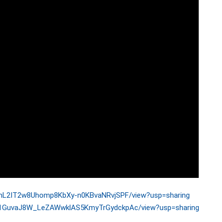
d/1mL2IT2w8Uhomp8KbXy-n0KBvaNRvjSPF/view?usp=sharing
e/d/1GuvaJ8W_LeZAWwklAS5KmyTrGydckpAc/view?usp=sharing