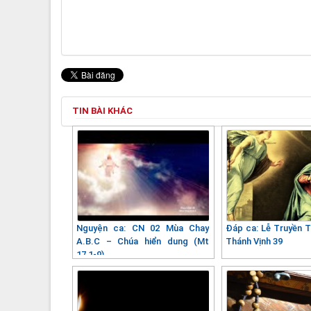
TIN BÀI KHÁC
Nguyện ca: CN 02 Mùa Chay
Đáp ca: Lễ Truyền T
A.B.C – Chúa hiển dung (Mt
Thánh Vịnh 39
17,1-9)