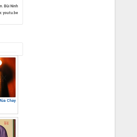
m. Bùi Ninh
n:
youtu.be
Mùa Chay