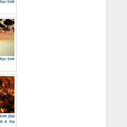
hục Sinh
hục Sinh
inh (Bài
nh & Gia