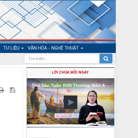
TƯ LIỆU
VĂN HÓA - NGHỆ THUẬT
LỜI CHÚA MỖI NGÀY
Thứ Sáu Tuần XVIII Thường Niên A