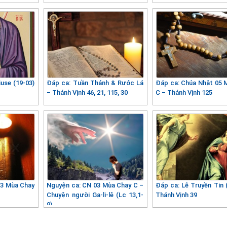
use (19-03)
Đáp ca: Tuần Thánh & Rước Lá
Đáp ca: Chúa Nhật 05 
– Thánh Vịnh 46, 21, 115, 30
C – Thánh Vịnh 125
03 Mùa Chay
Nguyện ca: CN 03 Mùa Chay C –
Đáp ca: Lễ Truyền Tin 
Chuyện người Ga-li-lê (Lc 13,1-
Thánh Vịnh 39
9)