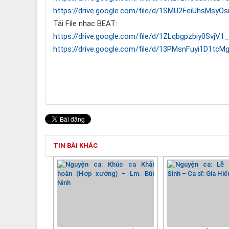
https://drive.google.com/file/d/1SMU2FeiUhsMsy
Tải File nhạc BEAT:
https://drive.google.com/file/d/1ZLqbgpzbiy0Svj
https://drive.google.com/file/d/13PMsnFuyi1D1tc
TIN BÀI KHÁC