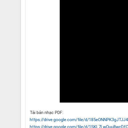
Tải bản nhạc PDF:
https://drive.google.com/file/d/185eONNPK3gJTJJ
https://drive.google.com/file/d/1SKL7LwOuu8wcD