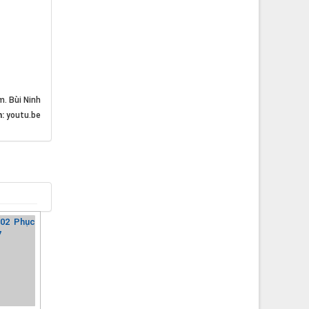
m. Bùi Ninh
n:
youtu.be