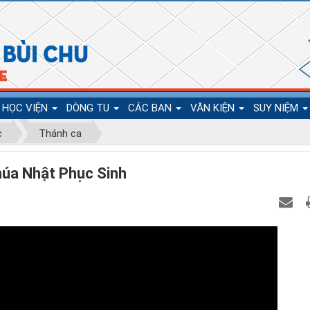
HỌC VIỆN
DÒNG TU
CÁC BAN
VĂN KIỆN
SUY NIỆM
c
Thánh ca
Chúa Nhật Phục Sinh