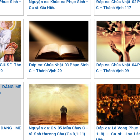
Phục Sinh –
Nguyện ca: Khúc ca Phục Sinh –
Đáp ca: Chúa Nhật 02 P
Ca sĩ: Gia Hiếu
C – Thánh Vịnh 117
 GIUSE Thợ
Đáp ca: Chúa Nhật 03 Phục Sinh
Đáp ca: Chúa Nhật 04 P
89
C – Thánh Vịnh 29
C – Thánh Vịnh 99
 DÂNG MẸ
Nguyện ca: CN 05 Mùa Chay C –
Đáp ca: Lễ Vọng Phục S
h
Vì tình thương Cha (Ga 8,1-11)
1–8) – Ca sĩ: Hoa Là
Hiếu