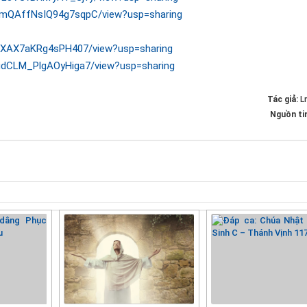
OsmQAffNsIQ94g7sqpC/view?usp=sharing
V1_XAX7aKRg4sPH407/view?usp=sharing
MgdCLM_PlgAOyHiga7/view?usp=sharing
Tác giả:
L
Nguồn ti