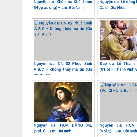
Nguyện ca: Khúc ca Khải hoàn
Nguyện ca: Lễ dâng 
(Hợp xướng) – Lm. Bùi Ninh
Ca sĩ: Gia Hiếu
Nguyện ca: CN 02 Phục Sinh
Đáp ca: Lễ Thánh
A.B.C – Không thấy mà tin (Ga
(01-5) – Thánh Vịnh 
20,19-31)
Nguyện ca: HOA DÂNG MẸ
Nguyện ca: HOA
(Vol.1) – Lm. Bùi ninh
(Vol.2) – Lm. Bùi nin