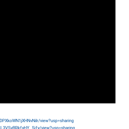
4DPXkoWN1jXHNvNilr/view?usp=sharing
fCL3VSvBRkfyHY_Sjfy/view?usp=sharing