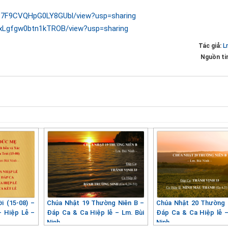
4P7F9CVQHpG0LY8GUbl/view?usp=sharing
b4xLgfgw0btn1kTROB/view?usp=sharing
Tác giả:
L
Nguồn ti
i (15-08) –
Chúa Nhật 19 Thường Niên B –
Chúa Nhật 20 Thường 
– Hiệp Lễ –
Đáp Ca & Ca Hiệp lễ – Lm. Bùi
Đáp Ca & Ca Hiệp lễ –
Ninh
Ninh