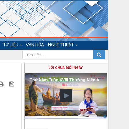
TƯ LIỆU
VĂN HÓA - NGHỆ THUẬT
LỜI CHÚA MỖI NGÀY
Thứ Năm Tuần XVIII Thường Niên A