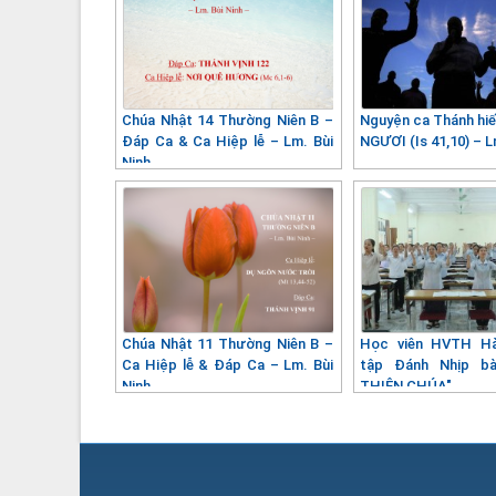
Chúa Nhật 14 Thường Niên B –
Nguyện ca Thánh hiế
Đáp Ca & Ca Hiệp lễ – Lm. Bùi
NGƯƠI (Is 41,10) – L
Ninh
Chúa Nhật 11 Thường Niên B –
Học viên HVTH Hà
Ca Hiệp lễ & Đáp Ca – Lm. Bùi
tập Đánh Nhịp bà
Ninh
THIÊN CHÚA"