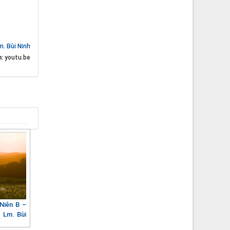
m. Bùi Ninh
n:
youtu.be
Niên B –
 Lm. Bùi