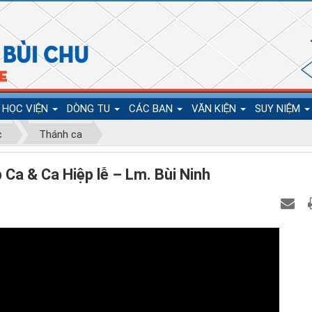
HỌC VIỆN
DÒNG TU
CÁC BAN
VĂN KIỆN
SUY NIỆM
c
Thánh ca
Ca & Ca Hiệp lễ – Lm. Bùi Ninh