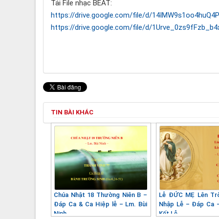
Tải File nhạc BEAT:
https://drive.google.com/file/d/14IMW9s1oo4huQ
https://drive.google.com/file/d/1Urve_0zs9fFzb_
TIN BÀI KHÁC
Chúa Nhật 18 Thường Niên B –
Lễ ĐỨC MẸ Lên Trờ
Đáp Ca & Ca Hiệp lễ – Lm. Bùi
Nhập Lễ – Đáp Ca 
Ninh
Kết Lễ