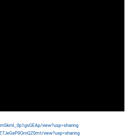
b7LmSkml_0p1gsGEAp/view?usp=sharing
iDvZ7JeGeP0OrnQZ0mt/view?usp=sharing