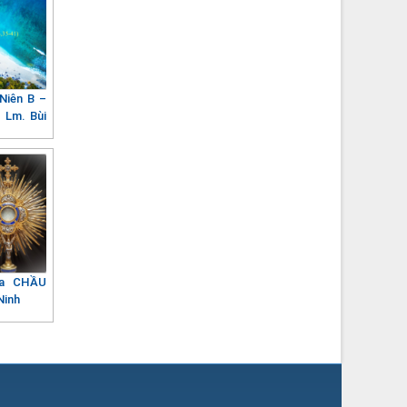
Niên B –
 Lm. Bùi
ca CHẦU
Ninh