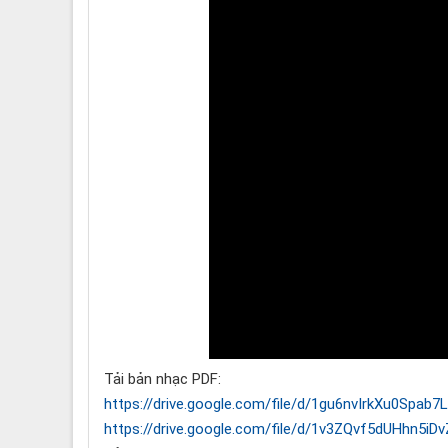
Tải bản nhạc PDF:
https://drive.google.com/file/d/1gu6nvIrkXu0Spa
https://drive.google.com/file/d/1v3ZQvf5dUHhn5