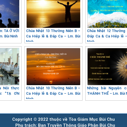
n: TA Ở VỚI
Chúa Nhật 13 Thường Niên B –
Chúa Nhật 12 Thường 
m. Bùi Ninh
Ca Hiệp lễ & Đáp Ca – Lm. Bùi
Đáp Ca & Ca Hiệp lễ –
Ninh
Ninh
 Nội thực
Chúa Nhật 10 Thường Niên B –
Những bài Nguyện 
i: "TẠ ƠN
Ca Hiệp lễ & Đáp Ca – Lm. Bùi
THÁNH THỂ – Lm. Bùi 
Ninh
Copyright © 2022 thuộc về Tòa Giám Mục Bùi Chu
Phụ trách: Ban Truyền Thông Giáo Phận Bùi Chu