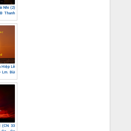
i Nhi (2)
JB Thanh
 Hiệp Lễ
– Lm. Bùi
 (CN 33