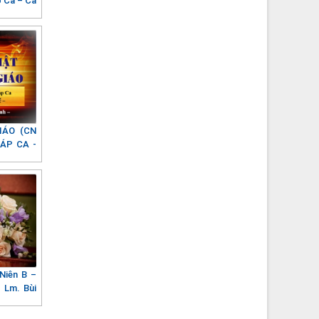
 Ca – Ca
IÁO (CN
ĐÁP CA -
Niên B –
 Lm. Bùi