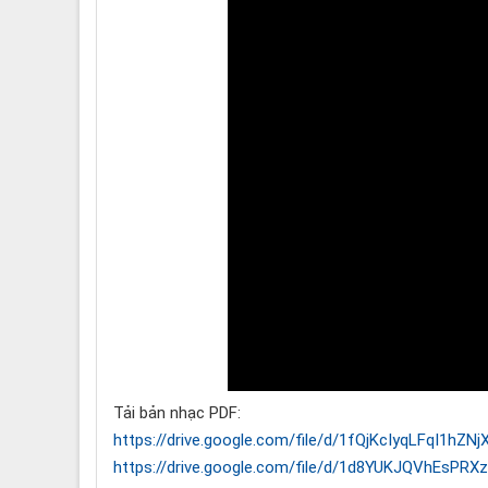
Tải bản nhạc PDF:
https://drive.google.com/file/d/1fQjKcIyqLFqI1hZ
https://drive.google.com/file/d/1d8YUKJQVhEsP