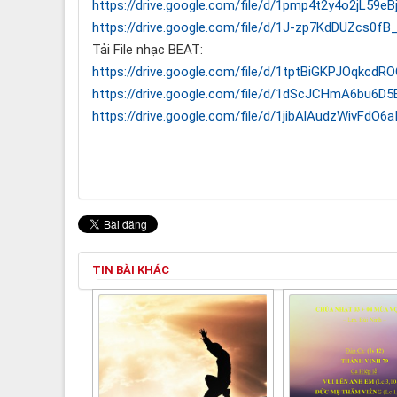
https://drive.google.com/file/d/1pmp4t2y4o2jL59
https://drive.google.com/file/d/1J-zp7KdDUZcs0
Tải File nhạc BEAT:
https://drive.google.com/file/d/1tptBiGKPJOqkcd
https://drive.google.com/file/d/1dScJCHmA6bu6
https://drive.google.com/file/d/1jibAlAudzWivFdO
TIN BÀI KHÁC