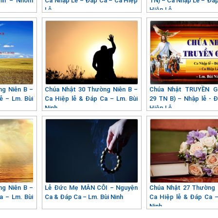
inh – Nhóm
Ca Nhập Lễ – Đáp Ca – Ca Hiệp
TN) – Ca Nhập Lễ – Đáp
Lễ
Hiệp Lễ
ng Niên B –
Chúa Nhật 30 Thường Niên B –
Chúa Nhật TRUYỀN G
ễ – Lm. Bùi
Ca Hiệp lễ & Đáp Ca – Lm. Bùi
29 TN B) – Nhập lễ - 
Ninh
Hiệp Lễ
ng Niên B –
Lễ Đức Mẹ MÂN CÔI – Nguyện
Chúa Nhật 27 Thường 
a – Lm. Bùi
Ca & Đáp Ca – Lm. Bùi Ninh
Ca Hiệp lễ & Đáp Ca –
Ninh