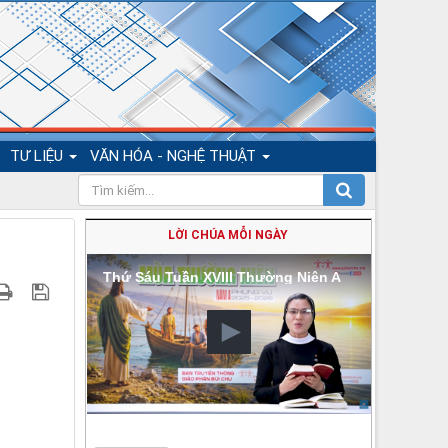
TƯ LIỆU
VĂN HÓA - NGHỆ THUẬT
LỜI CHÚA MỖI NGÀY
Thứ Sáu Tuần XVIII Thường Niên A