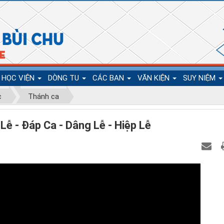
HỌC VIỆN
DÒNG TU
CÁC BAN
VĂN KIỆN
SUY NIỆM
c
Thánh ca
 - Đáp Ca - Dâng Lễ - Hiệp Lễ