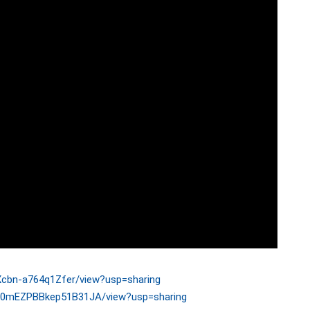
NjXcbn-a764q1Zfer/view?usp=sharing
RXz0mEZPBBkep51B31JA/view?usp=sharing