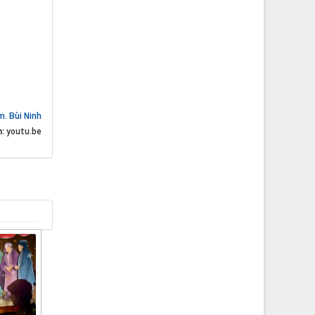
m. Bùi Ninh
n:
youtu.be