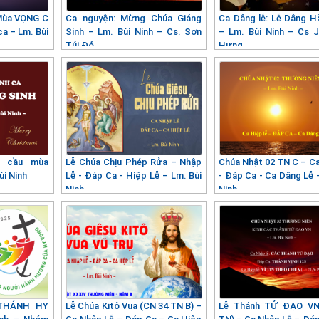
 Mùa VỌNG C
Ca nguyện: Mừng Chúa Giáng
Ca Dâng lễ: Lễ Dâng Hà
a – Lm. Bùi
Sinh – Lm. Bùi Ninh – Cs. Sơn
– Lm. Bùi Ninh – Cs 
Túi Đỏ
Hưng
n cầu mùa
Lễ Chúa Chịu Phép Rửa – Nhập
Chúa Nhật 02 TN C – Ca
i Ninh
Lễ - Đáp Ca - Hiệp Lễ – Lm. Bùi
- Đáp Ca - Ca Dâng Lễ 
Ninh
Ninh
 THÁNH HY
Lễ Chúa Kitô Vua (CN 34 TN B) –
Lễ Thánh TỬ ĐẠO VN