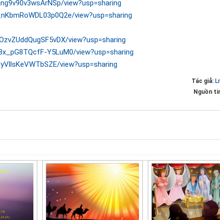
eBjng9v90v3wsArNSp/view?usp=sharing
fB_nKbmRoWDL03p0Q2e/view?usp=sharing
ROOzvZUddQugSF5vDX/view?usp=sharing
D5Bx_pG8TQcfF-Y5LuM0/view?usp=sharing
6aIyVllsKeVWTbSZE/view?usp=sharing
Tác giả:
L
Nguồn ti