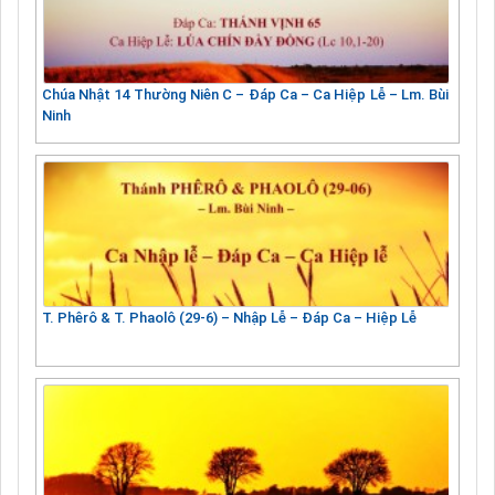
Chúa Nhật 14 Thường Niên C – Đáp Ca – Ca Hiệp Lễ – Lm. Bùi
Ninh
T. Phêrô & T. Phaolô (29-6) – Nhập Lễ – Đáp Ca – Hiệp Lễ