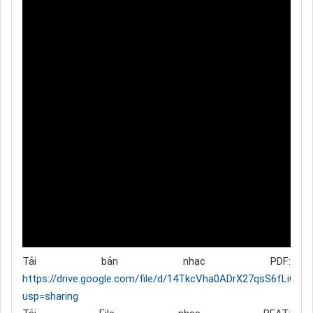
Tải bản nhạc PDF:
https://drive.google.com/file/d/14TkcVha0ADrX27qsS6fLiG
usp=sharing