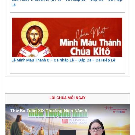
Lễ
Lễ Mình Máu Thánh C – Ca Nhập Lễ – Đáp Ca – Ca Hiệp Lễ
LỜI CHÚA MỖI NGÀY
Thứ Ba Tuần XIX Thường Niên Năm A