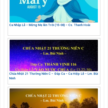
Ca Nhập Lễ – Mừng Mẹ lên Trời (15-08) – Cs. Thanh Hoài
Chúa Nhật 21 Thường Niên C – Đáp Ca – Ca Hiệp Lễ – Lm. Bùi
Ninh