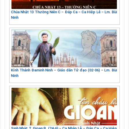
Chúa Nhật 13 Thường Niên C – Đáp Ca – Ca Hiệp Lễ – Lm. Bùi
Ninh
Kính Thánh Đaminh Ninh – Giáo dân Tử đạo (02-06) – Lm. Bùi
Ninh
Sinh Nhật T. Gioan B. (24-6) – Ca Nhập Lễ – Đáp Ca – Ca Hiệp