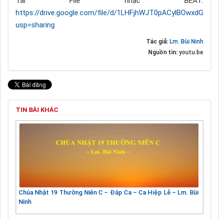
Tải File nhạc BEAT:
https://drive.google.com/file/d/1LHFjhWJT0pACylBOwxdGey
usp=sharing
Tác giả:
Lm. Bùi Ninh
Nguồn tin:
youtu.be
TIN BÀI KHÁC
Chúa Nhật 19 Thường Niên C – Đáp Ca – Ca Hiệp Lễ – Lm. Bùi
Ninh