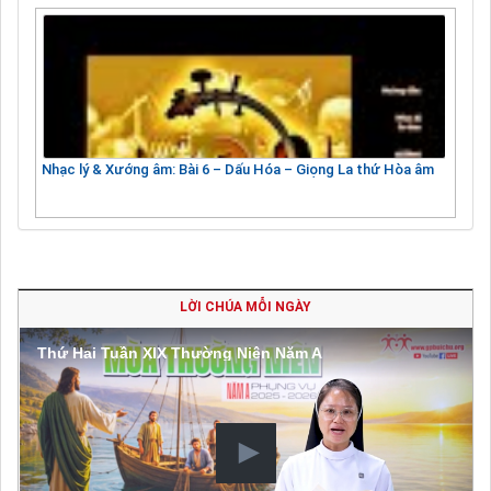
Nhạc lý & Xướng âm: Bài 6 – Dấu Hóa – Giọng La thứ Hòa âm
LỜI CHÚA MỖI NGÀY
Thứ Hai Tuần XIX Thường Niên Năm A