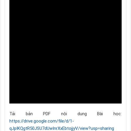
Tải bản PDF nội dung Bài học:
https://drive.google.com/file/d/1-
qJpIKQgtR50JSU7dUwInrXxEbtojjyV/view?usp=sharing