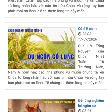
Niên, năm Chẵn này, các nhà phụng vụ muốn ta xin Chúa
tỏ lòng nhân hậu với các tín hữu Chúa, và rộng tay ban
phát mọi ơn lành, để ta thêm lòng tin cậy mến
Cứ để cả hai
23:03
17/07/2026
Qua Lời Tổng
Nguyện của
Chúa Nhật
Tuần 16
Thường Niên,
Năm A hôm nay, các nhà phụng vụ muốn chúng ta xin
Chúa tỏ lòng nhân hậu với các tín hữu Chúa, và rộng tay
ban phát mọi ơn lành, để chúng ta thêm lòng tin cậy mến
Để ứng nghiệm
lời ngôn sứ
05:21