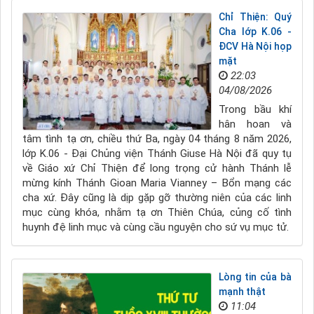
Chỉ Thiện: Quý
Cha lớp K.06 -
ĐCV Hà Nội họp
mặt
22:03
04/08/2026
Trong bầu khí
hân hoan và
tâm tình tạ ơn, chiều thứ Ba, ngày 04 tháng 8 năm 2026,
lớp K.06 - Đại Chủng viện Thánh Giuse Hà Nội đã quy tụ
về Giáo xứ Chỉ Thiện để long trọng cử hành Thánh lễ
mừng kính Thánh Gioan Maria Vianney – Bổn mạng các
cha xứ. Đây cũng là dịp gặp gỡ thường niên của các linh
mục cùng khóa, nhằm tạ ơn Thiên Chúa, củng cố tình
huynh đệ linh mục và cùng cầu nguyện cho sứ vụ mục tử.
Lòng tin của bà
mạnh thật
11:04