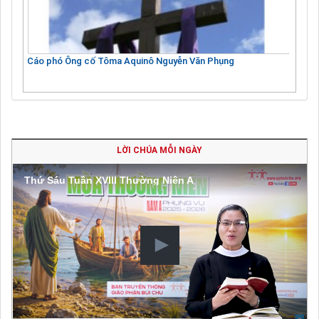
Cáo phó Ông cố Tôma Aquinô Nguyễn Văn Phụng
LỜI CHÚA MỖI NGÀY
Thứ Sáu Tuần XVIII Thường Niên A