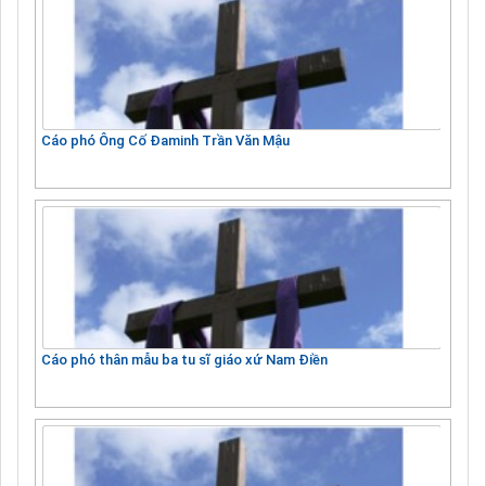
Cáo phó Ông Cố Đaminh Trần Văn Mậu
Cáo phó thân mẫu ba tu sĩ giáo xứ Nam Điền