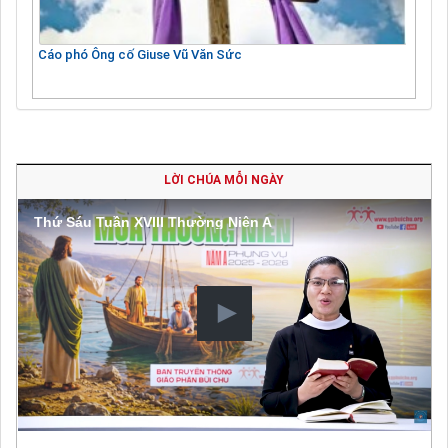
Cáo phó Ông cố Giuse Vũ Văn Sức
LỜI CHÚA MỖI NGÀY
Thứ Sáu Tuần XVIII Thường Niên A