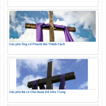
Cáo phó Ông cố Phaolô Bùi Thành Cách
Cáo phó Bà cố Cha Giuse Đỗ Hữu Trọng