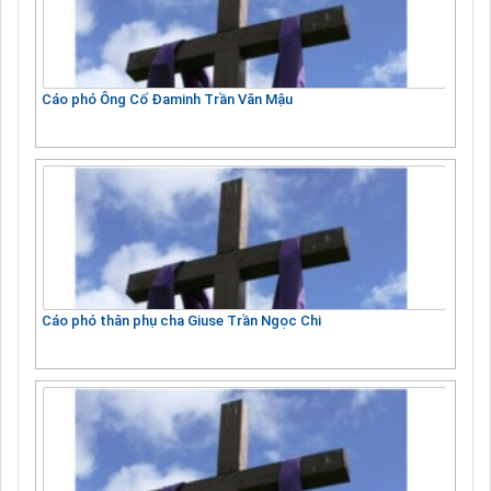
Cáo phó Ông Cố Đaminh Trần Văn Mậu
Cáo phó thân phụ cha Giuse Trần Ngọc Chi