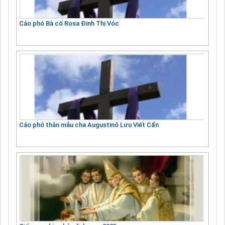
Cáo phó Bà cố Rosa Đinh Thị Vóc
Cáo phó thân mẫu cha Augustinô Lưu Viết Cẩn