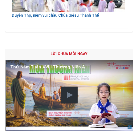
Duyên Thọ, niềm vui chầu Chúa Giêsu Thánh Thể
LỜI CHÚA MỖI NGÀY
Thứ Năm Tuần XVIII Thường Niên A