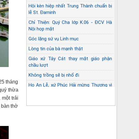
Hội kèn hiệp nhất Trung Thành chuẩn bị
lễ St. Đaminh
Chỉ Thiện: Quý Cha lớp K.06 - ĐCV Hà
Nội họp mặt
Góc lặng sứ vụ Linh mục
Lòng tin của bà mạnh thật
Giáo xứ Tây Cát thay mặt giáo phận
chầu lượt
Không trồng sẽ bị nhổ đi
25 tháng
Họ An Lễ, xứ Phúc Hải mừng Thượng vì
quý thừa
và Long cốt
một trải
i bàn thờ