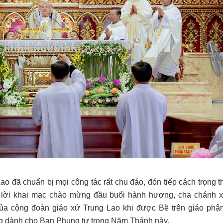
o đã chuẩn bị mọi công tác rất chu đáo, đón tiếp cách trọng t
ng lời khai mạc chào mừng đầu buổi hành hương, cha chánh 
a cộng đoàn giáo xứ Trung Lao khi được Bề trên giáo phậ
g dành cho Ban Phụng tự trong Năm Thánh này.