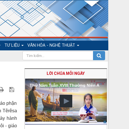
TƯ LIỆU
VĂN HÓA - NGHỆ THUẬT
LỜI CHÚA MỖI NGÀY
Thứ Năm Tuần XVIII Thường Niên A
iáo phận
h Têrêsa
gày hành
i - giáo