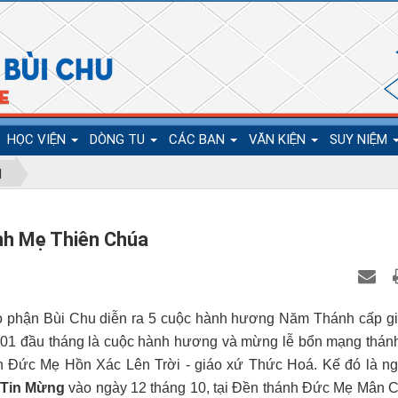
HỌC VIỆN
DÒNG TU
CÁC BAN
VĂN KIỆN
SUY NIỆM
N
nh Mẹ Thiên Chúa
áo phận Bùi Chu diễn ra 5 cuộc hành hương Năm Thánh cấp g
g
01 đầu tháng là cuộc hành hương và mừng lễ bổn mạng thán
h Đức Mẹ Hồn Xác Lên Trời - giáo xứ Thức Hoá.
Kế đó là n
 Tin Mừng
vào ngày 12 tháng 10, tại Đền thánh Đức Mẹ Mân Cô