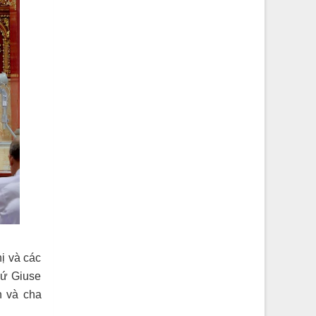
hị và các
xứ Giuse
n và cha