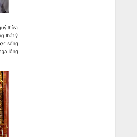
quý thừa
g thật ý
ược sống
nga lộng