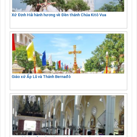
Xứ Định Hải hành hương về Đền thánh Chúa Kitô Vua
Giáo xứ Ấp Lũ và Thánh Bernađô