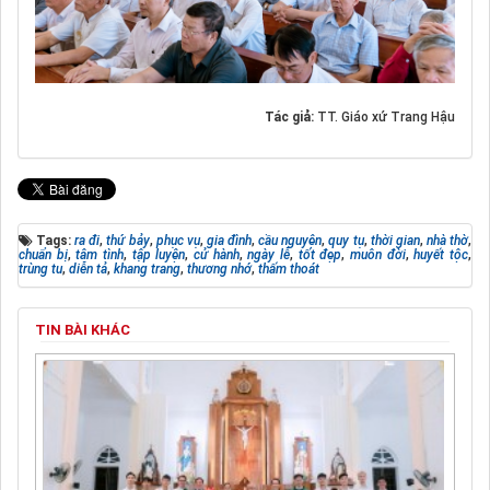
Tác giả:
TT. Giáo xứ Trang Hậu
Tags:
ra đi
,
thứ bảy
,
phục vụ
,
gia đình
,
cầu nguyện
,
quy tụ
,
thời gian
,
nhà thờ
,
chuẩn bị
,
tâm tình
,
tập luyện
,
cử hành
,
ngày lễ
,
tốt đẹp
,
muôn đời
,
huyết tộc
,
trùng tu
,
diễn tả
,
khang trang
,
thương nhớ
,
thấm thoát
TIN BÀI KHÁC