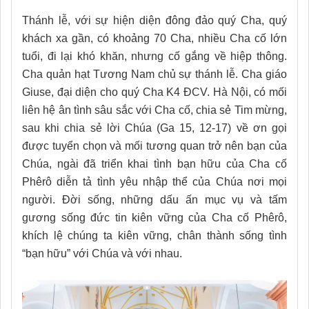
Thánh lễ
, với sự hiện diện đông đảo quý Cha, quý
khách xa gần, có khoảng 70 Cha, nhiều Cha cố lớn
tuổi, đi lại khó khăn, nhưng cố gắng về hiệp thông.
Cha q
uản hạt
Tương Nam
chủ sự
thánh lễ. Cha giáo
Giuse, đại diện cho quý Cha K4 ĐCV. Hà Nội, có mối
liên hệ ân tình sâu sắc với Cha cố, chia sẻ Tim mừng,
sau khi chia sẻ lời Chúa (Ga 15, 12-17) về ơn gọi
được tuyển chọn và mối tương quan trở nên bạn của
Chúa, ngài đã triển khai tình bạn hữu của Cha cố
Phêrô diễn tả tình yêu nhập thể của Chúa nơi mọi
người. Đời sống,
những dấu ấn mục vụ và tấm
gương sống đức tin kiên vững của Cha cố Phêrô,
khích lệ
chúng ta
kiên vững, chân thành sống tình
“bạn hữu” với Chúa và với nhau
.