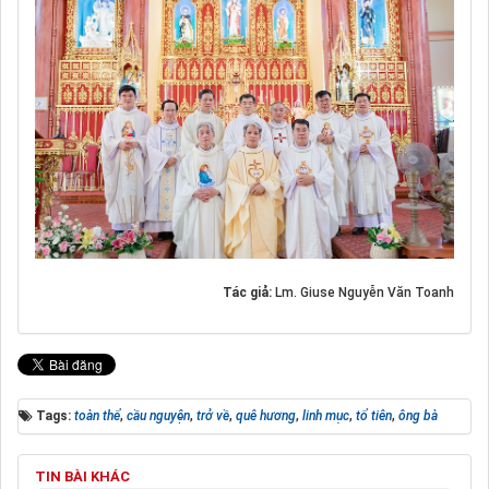
Tác giả:
Lm. Giuse Nguyễn Văn Toanh
Tags:
toàn thể
,
cầu nguyện
,
trở về
,
quê hương
,
linh mục
,
tổ tiên
,
ông bà
TIN BÀI KHÁC