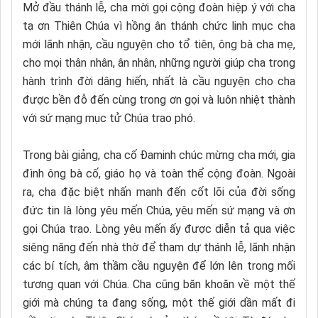
Mở đầu thánh lễ, cha mời gọi cộng đoàn hiệp ý với cha
tạ ơn Thiên Chúa vì hồng ân thánh chức linh mục cha
mới lãnh nhận, cầu nguyện cho tổ tiên, ông bà cha mẹ,
cho mọi thân nhân, ân nhân, những người giúp cha trong
hành trình đời dâng hiến, nhất là cầu nguyện cho cha
được bền đỗ đến cùng trong ơn gọi và luôn nhiệt thành
với sứ mạng mục tử Chúa trao phó.
Trong bài giảng, cha cố Đaminh chúc mừng cha mới, gia
đình ông bà cố, giáo họ và toàn thể cộng đoàn. Ngoài
ra, cha đặc biệt nhấn mạnh đến cốt lõi của đời sống
đức tin là lòng yêu mến Chúa, yêu mến sứ mạng và ơn
gọi Chúa trao. Lòng yêu mến ấy được diễn tả qua việc
siêng năng đến nhà thờ để tham dự thánh lễ, lãnh nhận
các bí tích, âm thầm cầu nguyện để lớn lên trong mối
tương quan với Chúa. Cha cũng băn khoăn về một thế
giới mà chúng ta đang sống, một thế giới dần mất đi