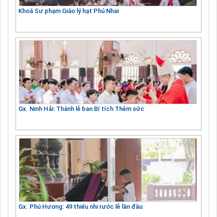
Khoá Sư phạm Giáo lý hạt Phú Nhai
Gx. Ninh Hải: Thánh lễ ban Bí tích Thêm sức
Gx. Phú Hương: 49 thiếu nhi rước lễ lần đầu