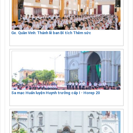
Gx. Quần Vinh: Thánh lễ ban Bí tích Thêm sức
Sa mạc Huấn luyện Huynh trưởng cấp I - Horep 20