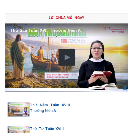
LỜI CHÚA MỖI NGÀY
Thứ Sáu Tuần XVIII Thường Niên A
Thứ Năm Tuần XVIII
Thường Niên A
Thứ Tư Tuần XVIII