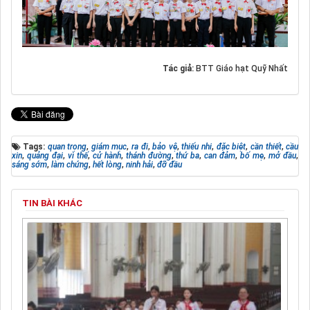
Tác giả:
BTT Giáo hạt Quỹ Nhất
Tags:
quan trọng
,
giám mục
,
ra đi
,
bảo vệ
,
thiếu nhi
,
đặc biệt
,
cần thiết
,
cầu
xin
,
quảng đại
,
vì thế
,
cử hành
,
thánh đường
,
thứ ba
,
can đảm
,
bố mẹ
,
mở đầu
,
sáng sớm
,
làm chứng
,
hết lòng
,
ninh hải
,
đỡ đầu
TIN BÀI KHÁC