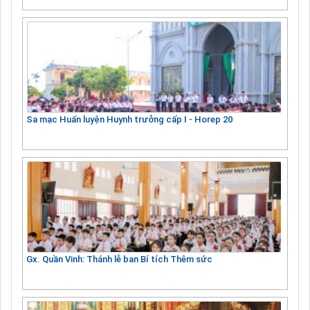
Sa mạc Huấn luyện Huynh trưởng cấp I - Horep 20
Gx. Quần Vinh: Thánh lễ ban Bí tích Thêm sức