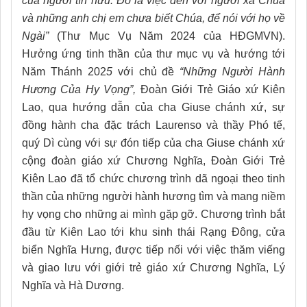
của người tín hữu. Đó là việc đến với người xa Chúa
và những anh chị em chưa biết Chúa, để nói với họ về
Ngài”
(Thư Mục Vụ Năm 2024 của HĐGMVN).
Hưởng ứng tinh thần của thư mục vụ và hướng tới
Năm Thánh 202
5
với chủ đề
“Những Người Hành
Hương Của Hy Vọng”,
Đoàn Giới Trẻ Giáo xứ Kiên
Lao, qua hướng dẫn của cha Giuse chánh xứ, sự
đồng hành cha đặc trách Laurenso và thầy Phó tế,
quý Dì cùng với sự đón tiếp của cha Giuse chánh xứ
cộng đoàn giáo xứ Chương Nghĩa, Đoàn Giới Trẻ
Kiên Lao đã tổ chức chương trình dã ngoại theo tinh
thần của những người hành hương tìm và mang niềm
hy vọng cho những ai mình gặp gỡ. Chương trình bắt
đầu từ Kiên Lao tới khu sinh thái Rạng Đông
,
cửa
biển Nghĩa Hưng
, được
tiếp nối với việc
thăm viếng
và giao lưu với giới trẻ giáo xứ Chương Nghĩa, Lý
Nghĩa và Hà Dương.