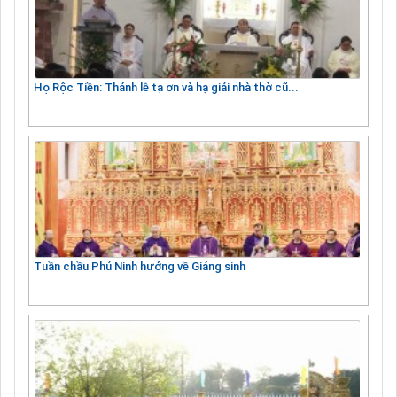
Họ Rộc Tiền: Thánh lễ tạ ơn và hạ giải nhà thờ cũ...
Tuần chầu Phú Ninh hướng về Giáng sinh