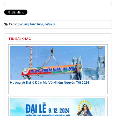
Tags:
giao lưu
,
hành trình
,
nghĩa lý
TIN BÀI KHÁC
Hướng về Đại lễ Đức Mẹ Vô Nhiễm Nguyên Tội 2024