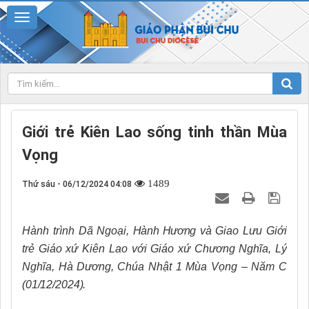
Giới trẻ Kiên Lao sống tinh thần Mùa
Vọng
1489
Thứ sáu - 06/12/2024 04:08
Hành t
rình Dã Ngoại
, Hành Hương
v
à Giao Lưu Giới
t
rẻ Giáo
x
ứ Kiên Lao với Giáo xứ
Chương Nghĩa, Lý
Nghĩa, Hà
Dương
,
Chúa Nhật 1 Mùa Vọng – Năm C
(01/12/2024)
.