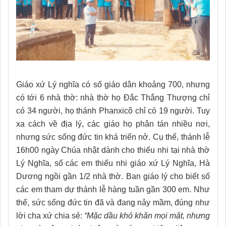
Giáo xứ Lý nghĩa có số giáo dân khoảng 700
,
nhưng
có tới 6 nhà thờ: nhà thờ họ Đắc Thắng Thượng chỉ
có 34 người, họ thánh Phanxicô chỉ có 19 người. Tuy
xa cách về
địa lý, các giáo họ phân tán nhiều nơi,
nhưng sức sống đức tin khá triển nở. Cụ thể, thánh lễ
16h00 ngày Chúa nhật dành cho thiếu nhi tại nhà thờ
Lý Nghĩa, số các em thiếu nhi giáo xứ Lý Nghĩa, Hà
Dương ngồi gần 1/2 nhà thờ
.
Ban giáo lý cho biết số
các em tham dự thánh lễ hàng tuần gần 300 em. Như
thế, sức sống đức tin đã và đang nảy mầm, đúng như
lời cha xứ chia sẻ:
“Mặc dầu khó khăn mọi mặt, nhưng