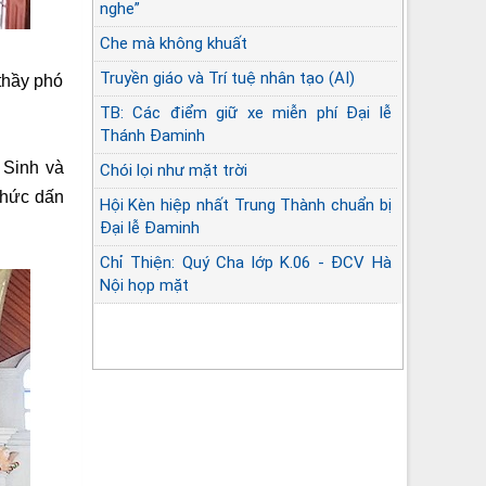
nghe”
Che mà không khuất
Truyền giáo và Trí tuệ nhân tạo (AI)
thầy phó
TB: Các điểm giữ xe miễn phí Đại lễ
Thánh Đaminh
 Sinh và
Chói lọi như mặt trời
 thức dấn
Hội Kèn hiệp nhất Trung Thành chuẩn bị
Đại lễ Đaminh
Chỉ Thiện: Quý Cha lớp K.06 - ĐCV Hà
Nội họp mặt
Góc lặng sứ vụ Linh mục