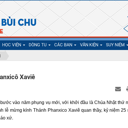
HỌC VIỆN
DÒNG TU
CÁC BAN
VĂN KIỆN
SUY NIỆM
N
anxicô Xaviê
ũ bước vào năm phụng vụ mới, với khởi đầu là Chúa Nhật thứ 
nh lễ mừng kính Thánh Phanxico Xaviê quan thầy, kỷ niệm 25
áo xứ.