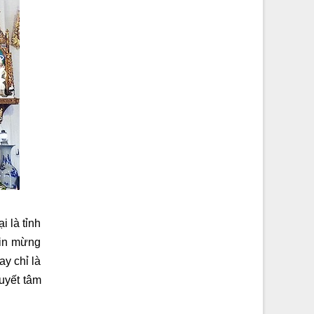
i là tỉnh
Tin mừng
ay chỉ là
uyết tâm