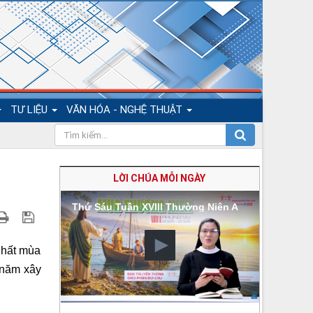
TƯ LIỆU
VĂN HÓA - NGHỆ THUẬT
LỜI CHÚA MỖI NGÀY
Thứ Sáu Tuần XVIII Thường Niên A
nhất mùa
 năm xây