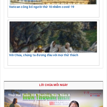
Vatican công bố người thứ 10 nhiễm covid-19
Với Chúa, chúng ta đương đầu với mọi thử thách
LỜI CHÚA MỖI NGÀY
Thứ Hai Tuần XIX Thường Niên Năm A