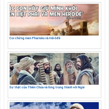
Coi chừng men Pharisêu và Hêrôđê
Sự thật của Thiên Chúa và lòng trung thành với Ngài