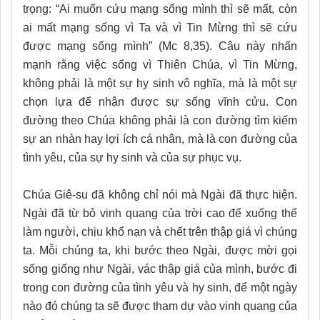
trọng: “Ai muốn cứu mạng sống mình thì sẽ mất, còn
ai mất mạng sống vì Ta và vì Tin Mừng thì sẽ cứu
được mạng sống mình” (Mc 8,35). Câu này nhấn
mạnh rằng việc sống vì Thiên Chúa, vì Tin Mừng,
không phải là một sự hy sinh vô nghĩa, mà là một sự
chọn lựa để nhận được sự sống vĩnh cửu. Con
đường theo Chúa không phải là con đường tìm kiếm
sự an nhàn hay lợi ích cá nhân, mà là con đường của
tình yêu, của sự hy sinh và của sự phục vụ.
Chúa Giê-su đã không chỉ nói mà Ngài đã thực hiện.
Ngài đã từ bỏ vinh quang của trời cao để xuống thế
làm người, chịu khổ nạn và chết trên thập giá vì chúng
ta. Mỗi chúng ta, khi bước theo Ngài, được mời gọi
sống giống như Ngài, vác thập giá của mình, bước đi
trong con đường của tình yêu và hy sinh, để một ngày
nào đó chúng ta sẽ được tham dự vào vinh quang của