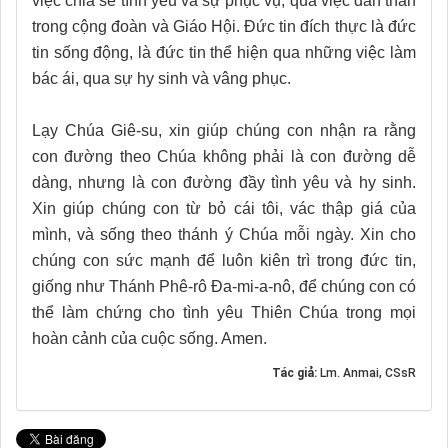
việc chia sẻ tình yêu và sự phục vụ, qua việc dấn thân
trong cộng đoàn và Giáo Hội. Đức tin đích thực là đức
tin sống động, là đức tin thể hiện qua những việc làm
bác ái, qua sự hy sinh và vâng phục.
Lạy Chúa Giê-su, xin giúp chúng con nhận ra rằng
con đường theo Chúa không phải là con đường dễ
dàng, nhưng là con đường đầy tình yêu và hy sinh.
Xin giúp chúng con từ bỏ cái tôi, vác thập giá của
mình, và sống theo thánh ý Chúa mỗi ngày. Xin cho
chúng con sức mạnh để luôn kiên trì trong đức tin,
giống như Thánh Phê-rô Đa-mi-a-nô, để chúng con có
thể làm chứng cho tình yêu Thiên Chúa trong mọi
hoàn cảnh của cuộc sống. Amen.
Tác giả:
Lm. Anmai, CSsR