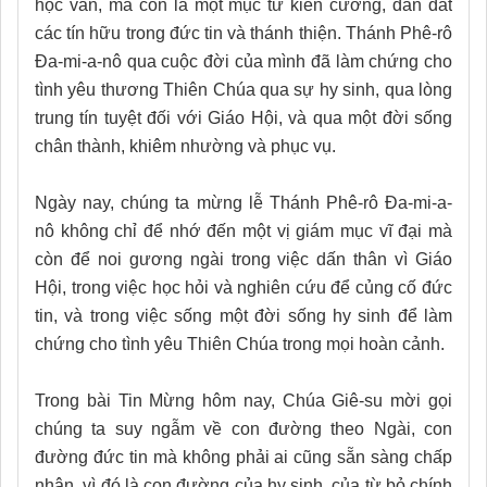
học vấn, mà còn là một mục tử kiên cường, dẫn dắt
các tín hữu trong đức tin và thánh thiện. Thánh Phê-rô
Đa-mi-a-nô qua cuộc đời của mình đã làm chứng cho
tình yêu thương Thiên Chúa qua sự hy sinh, qua lòng
trung tín tuyệt đối với Giáo Hội, và qua một đời sống
chân thành, khiêm nhường và phục vụ.
Ngày nay, chúng ta mừng lễ Thánh Phê-rô Đa-mi-a-
nô không chỉ để nhớ đến một vị giám mục vĩ đại mà
còn để noi gương ngài trong việc dấn thân vì Giáo
Hội, trong việc học hỏi và nghiên cứu để củng cố đức
tin, và trong việc sống một đời sống hy sinh để làm
chứng cho tình yêu Thiên Chúa trong mọi hoàn cảnh.
Trong bài Tin Mừng hôm nay, Chúa Giê-su mời gọi
chúng ta suy ngẫm về con đường theo Ngài, con
đường đức tin mà không phải ai cũng sẵn sàng chấp
nhận, vì đó là con đường của hy sinh, của từ bỏ chính