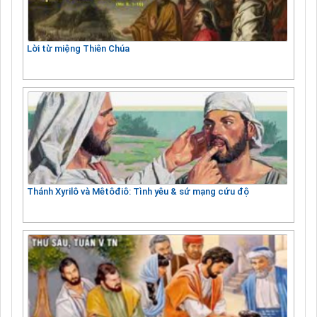
Lời từ miệng Thiên Chúa
Thánh Xyrilô và Mêtôđiô: Tình yêu & sứ mạng cứu độ