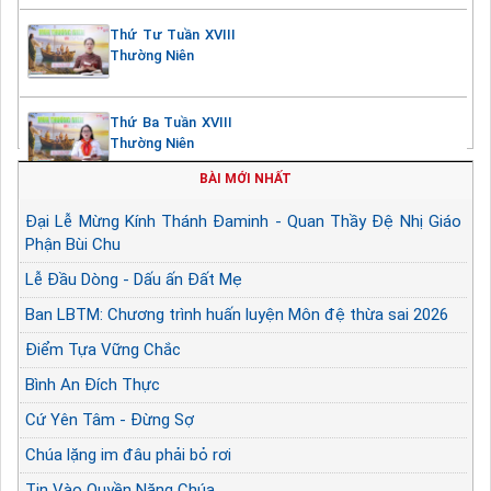
Thứ Tư Tuần XVIII
Thường Niên
Thứ Ba Tuần XVIII
Thường Niên
BÀI MỚI NHẤT
Đại Lễ Mừng Kính Thánh Đaminh - Quan Thầy Đệ Nhị Giáo
Phận Bùi Chu
Lễ Đầu Dòng - Dấu ấn Đất Mẹ
Ban LBTM: Chương trình huấn luyện Môn đệ thừa sai 2026
Điểm Tựa Vững Chắc
Bình An Đích Thực
Cứ Yên Tâm - Đừng Sợ
Chúa lặng im đâu phải bỏ rơi
Tin Vào Quyền Năng Chúa