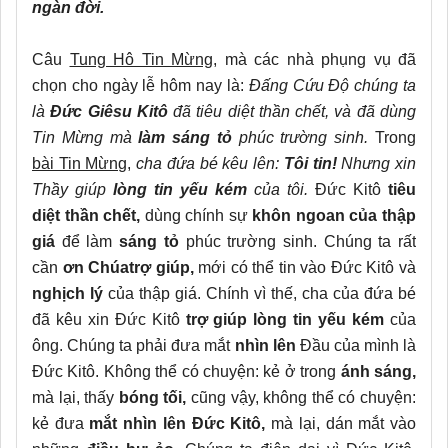
ngàn đời.
Câu
Tung Hô Tin Mừng,
mà các nhà phụng vụ đã
chọn cho ngày lễ hôm nay là:
Đấng Cứu Độ chúng ta
là
Đức Giêsu Kitô
đã tiêu diệt thần chết, và đã dùng
Tin Mừng mà
làm sáng tỏ
phúc trường sinh.
Trong
bài Tin Mừng
,
cha đứa bé kêu lên:
Tôi tin!
Nhưng xin
Thầy giúp
lòng tin yếu kém
của tôi.
Đức Kitô
tiêu
diệt thần chết,
dùng chính sự
khôn ngoan của thập
giá
để làm
sáng tỏ
phúc trường sinh. Chúng ta rất
cần
ơn Chúa
trợ giúp,
mới có thể tin vào Đức Kitô và
nghịch lý
của thập giá. Chính vì thế, cha của đứa bé
đã kêu xin Đức Kitô
trợ giúp
lòng tin yếu kém
của
ông. Chúng ta phải đưa mắt
nhìn lên
Đầu của mình là
Đức Kitô. Không thể có chuyện: kẻ ở trong
ánh sáng,
mà lại, thấy
bóng tối,
cũng vậy, không thể có chuyện:
kẻ đưa
mắt nhìn lên Đức Kitô,
mà lại, dán mắt vào