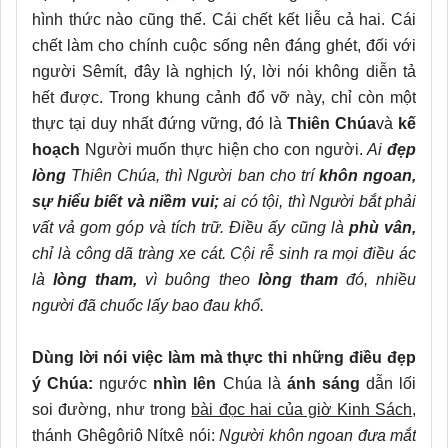
hình thức nào cũng thế. Cái chết kết liễu cả hai. Cái
chết làm cho chính cuộc sống nên đáng ghét, đối với
người Sêmít, đây là nghịch lý, lời nói không diễn tả
hết được. Trong khung cảnh đổ vỡ này, chỉ còn một
thực tại duy nhất đứng vững, đó là
Thiên Chúa
và
kế
hoạch
Người muốn thực hiện cho con người.
Ai
đẹp
lòng
Thiên Chúa, thì Người ban cho trí
khôn ngoan,
sự hiểu biết và niềm vui;
ai có tội, thì Người bắt phải
vất vả gom góp và tích trữ.
Điều ấy cũng là
phù vân,
chỉ là công dã tràng xe cát.
Cội rễ sinh ra mọi điều ác
là
lòng tham,
vì buông theo
lòng tham
đó, nhiều
người đã chuốc lấy bao đau khổ.
Dùng lời nói việc làm mà thực thi những điều đẹp
ý Chúa:
ngước
nhìn lên
Chúa là
ánh sáng
dẫn lối
soi đường, như trong
bài đọc hai của giờ Kinh Sách
,
thánh Ghêgôriô Nítxê nói:
Người khôn ngoan đưa mắt