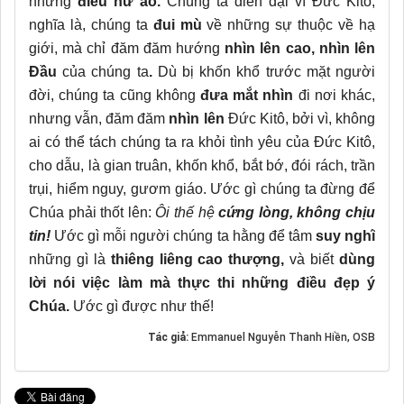
những
điều hư ảo.
Chúng ta điên dại vì Đức Kitô,
nghĩa là, chúng ta
đui mù
về những sự thuộc về hạ
giới, mà chỉ đăm đăm hướng
nhìn lên
cao,
nhìn lên
Đầu
của chúng ta
.
Dù bị khốn khổ trước mặt người
đời, chúng ta cũng không
đưa mắt nhìn
đi nơi khác,
nhưng vẫn, đăm đăm
nhìn lên
Đức Kitô, bởi vì, không
ai có thể tách chúng ta ra khỏi tình yêu của Đức Kitô,
cho dẫu, là gian truân, khốn khổ, bắt bớ, đói rách, trần
trụi, hiểm nguy, gươm giáo. Ước gì chúng ta đừng để
Chúa phải thốt lên:
Ôi thế hệ
cứng lòng, không chịu
tin!
Ước gì mỗi người chúng ta hằng để tâm
suy nghĩ
những gì là
thiêng liêng cao thượng,
và biết
dùng
lời nói việc làm mà thực thi những điều đẹp ý
Chúa.
Ước gì được như thế!
Tác giả:
Emmanuel Nguyễn Thanh Hiền, OSB