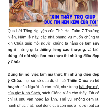
Qua Lời Tổng Nguyện của Thứ Hai Tuần 7 Thường
Niên, Năm lẻ này, các nhà phụng vụ muốn chúng ta
xin Chúa giúp mỗi người chúng ta hằng để tâm
suy
nghĩ
những gì là
thiêng liêng cao thượng,
và biết
dùng lời nói việc làm mà thực thi những điều đẹp
ý Chúa.
Dùng lời nói việc làm mà thực thi những điều đẹp
ý Chúa:
mọi sự sẽ qua đi, chỉ có
Thiên Chúa
và
kế
hoạch
của Người là còn mãi, như trong
bài đọc một
của giờ Kinh Sách
, sách Giảng Viên cho thấy: Tất cả
chỉ là phù vân hoặc ảo ảnh. Thú vui không đem lại
hạnh phúc thật: hoạt động của con người, dưới bất cứ