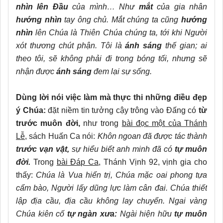
nhìn lên Đầu
của mình… Như
mắt
của gia nhân
hướng nhìn
tay ông chủ. Mắt chúng ta cũng
hướng
nhìn
lên Chúa là Thiên Chúa chúng ta, tới khi Người
xót thương chút phận. Tôi là
ánh sáng
thế gian; ai
theo tôi, sẽ không phải đi trong bóng tối, nhưng sẽ
nhận được
ánh sáng
đem lại sự sống.
Dùng lời nói việc làm mà thực thi những điều đẹp
ý Chúa:
đặt niềm tin tưởng cậy trông vào Đấng có
từ
trước muôn đời,
như trong
bài đọc một của Thánh
Lễ
, sách Huấn Ca nói:
Khôn ngoan đã được tác thành
trước vạn vật,
sự hiểu biết anh minh đã có
tự muôn
đời.
Trong
bài Đáp Ca
, Thánh Vịnh 92, vịnh gia cho
thấy:
Chúa là Vua hiển trị, Chúa mặc oai phong tựa
cẩm bào, Người lấy dũng lực làm cân đai. Chúa thiết
lập địa cầu, địa cầu không lay chuyển. Ngai vàng
Chúa kiên cố
tự ngàn xưa:
Ngài hiện hữu
tự muôn