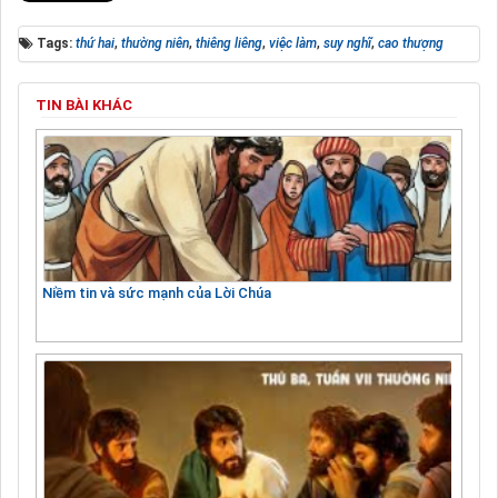
Tags:
thứ hai
,
thường niên
,
thiêng liêng
,
việc làm
,
suy nghĩ
,
cao thượng
TIN BÀI KHÁC
Niềm tin và sức mạnh của Lời Chúa