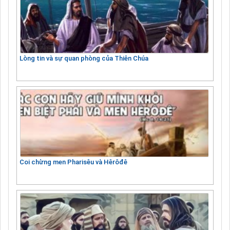
Lòng tin và sự quan phòng của Thiên Chúa
Coi chừng men Pharisêu và Hêrôđê