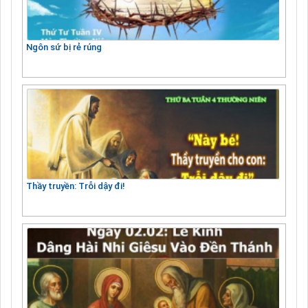
Ngôn sứ bị rẻ rúng
Thầy truyền: Trỗi dậy đi!