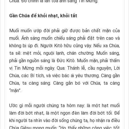
Chúa. Đó chính là lan tỏa ánh sáng Tin Mừng.
Gần Chúa để khỏi nhạt, khỏi tắt
Muối muốn ướp đời phải giữ được bản chất mặn của
muối. Ánh sáng muốn chiếu sáng phải đặt trên cao và
không bị úp đi. Người Kitô hữu cũng vậy. Nếu xa Chúa,
ta sẽ: mệt mỏi, nguội lạnh, chán chường. Muốn sáng,
phải gần nguồn sáng là Đức Kitô. Muốn mặn, phải thấm
vị Tin Mừng mỗi ngày. Qua: Thánh lễ, cầu nguyện, Lời
Chúa, các Bí tích, và việc bác ái yêu thương. Càng gần
Chúa, ta càng sáng. Càng gắn bó với Chúa, ta càng
“mặn”.
Ước gì mỗi người chúng ta hôm nay: là một hạt muối
làm đời bớt nhạt, là một ngọn đèn làm đời bớt tối. Để
khi người ta nhìn vào đời sống chúng ta, họ nhận ra điều
Chúa Giêsu mong muốn: “Họ thấy những công việc tốt