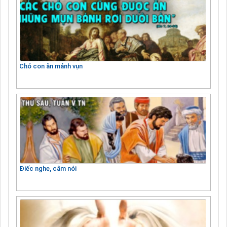
Chó con ăn mảnh vụn
Điếc nghe, câm nói