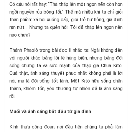
Có câu nói rất hay: “Thà thắp lên một ngọn nến còn hơn
ngồi nguyền rủa bóng tối.” Thế mà nhiều khi ta chỉ giỏi
than phiền: xã hội xuống cấp, giới trẻ hư hỏng, gia đình
rạn nứt… Nhưng ta quên hỏi: Tôi đã thắp lên ngọn nến
nào chưa?
Thánh Phaolô trong bài đọc II nhắc ta: Ngài không đến
với người khác bằng lời lẽ hùng biện, nhưng bằng đời
sống chứng tá và sức mạnh của thập giá Chúa Kitô.
Quả thật, ánh sáng thuyết phục nhất không phải là lời
nói, mà là đời sống tốt lành. Một Kitô hữu sống chân
thành, khiêm tốn, yêu thương tự nhiên đã là ánh sáng
rồi.
Muối và ánh sáng bắt đầu từ gia đình
Kính thưa cộng đoàn, nơi đầu tiên chúng ta phải làm