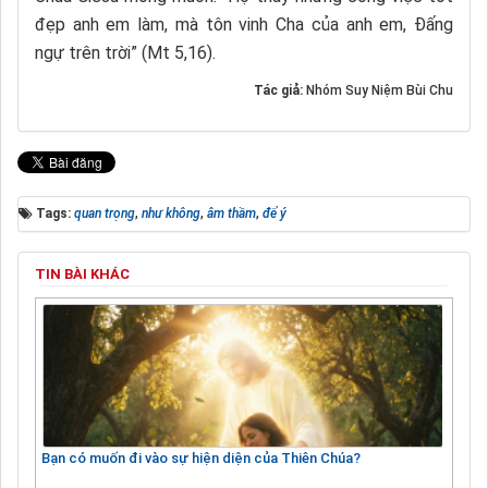
đẹp anh em làm, mà tôn vinh Cha của anh em, Đấng
ngự trên trời” (Mt 5,16).
Tác giả:
Nhóm Suy Niệm Bùi Chu
Tags:
quan trọng
,
như không
,
âm thầm
,
để ý
TIN BÀI KHÁC
Bạn có muốn đi vào sự hiện diện của Thiên Chúa?