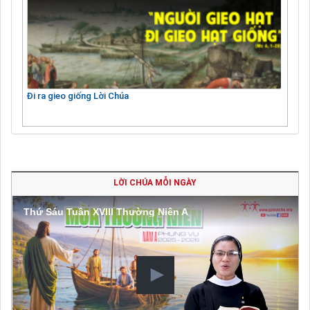
Đi ra gieo giống Lời Chúa
LỜI CHÚA MỖI NGÀY
Thứ Sáu Tuần XVIII Thường Niên A