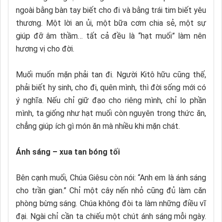
ngoài bằng bàn tay biết cho đi và bằng trái tim biết yêu
thương. Một lời an ủi, một bữa cơm chia sẻ, một sự
giúp đỡ âm thầm… tất cả đều là “hạt muối” làm nên
hương vị cho đời.
Muối muốn mặn phải tan đi. Người Kitô hữu cũng thế,
phải biết hy sinh, cho đi, quên mình, thì đời sống mới có
ý nghĩa. Nếu chỉ giữ đạo cho riêng mình, chỉ lo phần
mình, ta giống như hạt muối còn nguyên trong thức ăn,
chẳng giúp ích gì món ăn mà nhiều khi mặn chát.
Ánh sáng – xua tan bóng tối
Bên cạnh muối, Chúa Giêsu còn nói: “Anh em là ánh sáng
cho trần gian.” Chỉ một cây nến nhỏ cũng đủ làm căn
phòng bừng sáng. Chúa không đòi ta làm những điều vĩ
đại. Ngài chỉ cần ta chiếu một chút ánh sáng mỗi ngày.