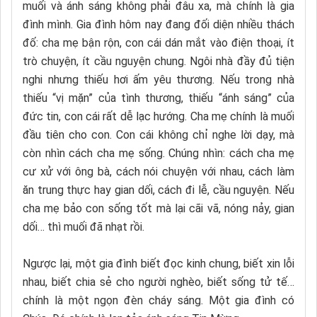
muối và ánh sáng không phải đâu xa, mà chính là gia
đình mình. Gia đình hôm nay đang đối diện nhiều thách
đố: cha mẹ bận rộn, con cái dán mắt vào điện thoại, ít
trò chuyện, ít cầu nguyện chung. Ngôi nhà đầy đủ tiện
nghi nhưng thiếu hơi ấm yêu thương. Nếu trong nhà
thiếu “vị mặn” của tình thương, thiếu “ánh sáng” của
đức tin, con cái rất dễ lạc hướng. Cha mẹ chính là muối
đầu tiên cho con. Con cái không chỉ nghe lời dạy, mà
còn nhìn cách cha mẹ sống. Chúng nhìn: cách cha mẹ
cư xử với ông bà, cách nói chuyện với nhau, cách làm
ăn trung thực hay gian dối, cách đi lễ, cầu nguyện. Nếu
cha mẹ bảo con sống tốt mà lại cãi vã, nóng nảy, gian
dối… thì muối đã nhạt rồi.
Ngược lại, một gia đình biết đọc kinh chung, biết xin lỗi
nhau, biết chia sẻ cho người nghèo, biết sống tử tế…
chính là một ngọn đèn cháy sáng. Một gia đình có