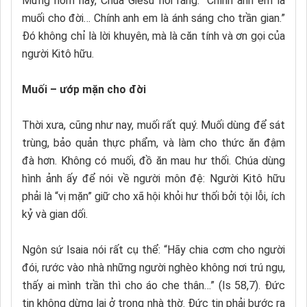
Mừng hôm nay, Chúa Giêsu nói rằng: “Chính anh em là
muối cho đời… Chính anh em là ánh sáng cho trần gian.”
Đó không chỉ là lời khuyên, mà là căn tính và ơn gọi của
người Kitô hữu.
Muối – ướp mặn cho đời
Thời xưa, cũng như nay, muối rất quý. Muối dùng để sát
trùng, bảo quản thực phẩm, và làm cho thức ăn đậm
đà hơn. Không có muối, đồ ăn mau hư thối. Chúa dùng
hình ảnh ấy để nói về người môn đệ: Người Kitô hữu
phải là “vị mặn” giữ cho xã hội khỏi hư thối bởi tội lỗi, ích
kỷ và gian dối.
Ngôn sứ Isaia nói rất cụ thể: “Hãy chia cơm cho người
đói, rước vào nhà những người nghèo không nơi trú ngụ,
thấy ai mình trần thì cho áo che thân…” (Is 58,7). Đức
tin không dừng lại ở trong nhà thờ. Đức tin phải bước ra