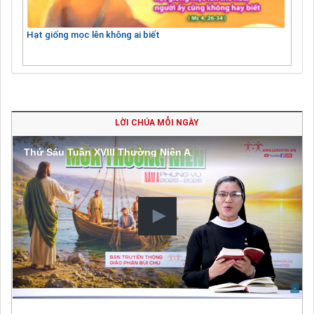
Hạt giống mọc lên không ai biết
LỜI CHÚA MỖI NGÀY
Thứ Sáu Tuần XVIII Thường Niên A