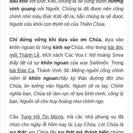
đau khổ
với Đức Kitô, chúng ta sẽ cùng được
hưởng
vinh quang
với Người. Chúng ta đã được nên công
chính nhờ máu Đức Kitô đổ ra, hẳn chúng ta sẽ được
Người cứu khỏi cơn thịnh nộ của Thiên Chúa.
Chỉ đứng vững khi dựa vào ơn Chúa,
dựa vào
khôn ngoan từ lòng
kính sợ
Chúa, như trong
bài đọc
một Thánh Lễ
, trích sách Các Vua I:
Nữ hoàng Sơva
thấy tất cả sự
khôn ngoan
của vua Salômôn.
Trong
bài Đáp Ca
, Thánh Vịnh 36:
Miệng người công chính
niệm lẽ
khôn ngoan.
Hãy ký thác đường đời cho
Chúa, tin tưởng vào Người, Người sẽ ra tay. Chính
nghĩa bạn, Chúa sẽ làm rực rỡ tựa bình minh, công lý
bạn, Người sẽ cho huy hoàng như chính ngọ.
Câu
Tung Hô Tin Mừng,
mà các nhà phụng vụ đã
chọn cho ngày lễ hôm nay là:
Lạy Chúa, Lời Chúa là
sự thật;
xin Chúa lấy
sự thật mà thánh hiến
chúng