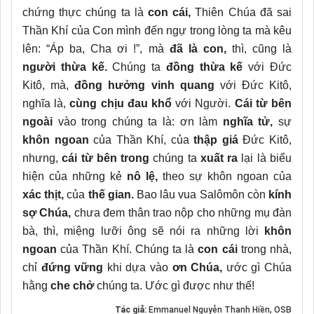
chứng thực chúng ta là
con cái,
Thiên Chúa đã sai
Thần Khí của Con mình đến ngự trong lòng ta mà kêu
lên: “Áp ba, Cha ơi !”, mà
đã là con,
thì, cũng là
người thừa kế.
Chúng ta
đồng thừa kế
với Đức
Kitô, mà,
đồng hưởng vinh quang
với Đức Kitô,
nghĩa là,
cùng chịu đau khổ
với Người.
Cái từ bên
ngoài
vào trong chúng ta là: ơn làm
nghĩa tử,
sự
khôn ngoan
của Thần Khí, của
thập giá
Đức Kitô,
nhưng,
cái từ bên trong
chúng ta
xuất ra
lại là biểu
hiện của những kẻ
nô lệ,
theo sự khôn ngoan của
xác thịt,
của
thế gian.
Bao lâu vua Salômôn còn
kính
sợ Chúa,
chưa đem thân trao nộp cho những mụ đàn
bà, thì, miệng lưỡi ông sẽ nói ra những lời
khôn
ngoan
của Thần Khí. Chúng ta là
con cái
trong nhà,
chỉ
đứng vững
khi dựa vào
ơn Chúa,
ước gì Chúa
hằng
che chở
chúng ta. Ước gì được như thế!
Tác giả:
Emmanuel Nguyễn Thanh Hiền, OSB