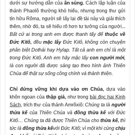
dưới sự hướng dẫn của
ân sủng.
Cách lập luận của
thánh Phaolô thường khó hiểu, nhưng trong thư gửi
tín hữu Rôma, người sẽ lấy lại đề tài này và giải thích
thêm, nhờ đó, ta sẽ hiểu rõ hơn tư tưởng của người...
Bất cứ ai trong anh em được thanh tẩy để
thuộc về
Đức Kitô,
đều
mặc lấy
Đức Kitô, không còn chuyện
phân biệt Dothái hay Hylạp. Tất cả anh em chỉ là một
trong Đức Kitô. Anh em hãy mặc lấy
con người mới,
là con người đã được sáng tạo theo hình ảnh Thiên
Chúa để thật sự sống công chính và thánh thiện.
Chỉ đứng vững khi dựa vào ơn Chúa,
dựa vào
khôn ngoan của
thập giá,
như trong
bài đọc hai Kinh
Sách
, trích thư của thánh Amrôxiô:
Chúng ta là
người
thừa kế
của Thiên Chúa và
đồng thừa kế
với Đức
Kitô… Chúng ta đã được Thiên Chúa cho
thừa kế,
thì
tức là
đồng thừa kế
với Đức Kitô; vì một khi cùng
chịu