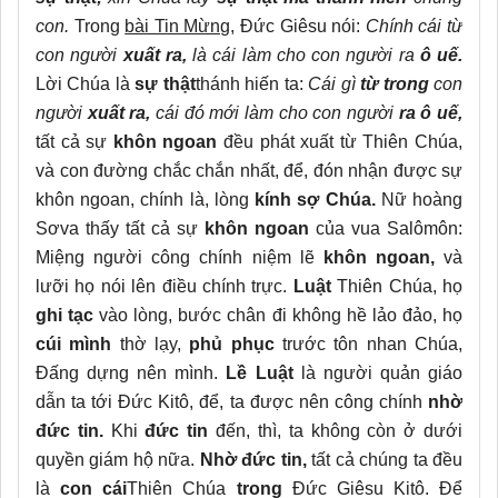
con.
Trong
bài Tin Mừng
, Đức Giêsu nói:
Chính cái từ
con người
xuất ra,
là cái làm cho con người ra
ô uế.
Lời Chúa là
sự thật
thánh hiến ta:
Cái gì
từ trong
con
người
xuất ra,
cái đó mới làm cho con người
ra ô uế,
tất cả sự
khôn ngoan
đều phát xuất từ Thiên Chúa,
và con đường chắc chắn nhất, để, đón nhận được sự
khôn ngoan, chính là, lòng
kính sợ Chúa.
Nữ hoàng
Sơva thấy tất cả sự
khôn ngoan
của vua Salômôn:
Miệng người công chính niệm lẽ
khôn ngoan,
và
lưỡi họ nói lên điều chính trực.
Luật
Thiên Chúa, họ
ghi tạc
vào lòng, bước chân đi không hề lảo đảo, họ
cúi mình
thờ lạy,
phủ phục
trước tôn nhan Chúa,
Đấng dựng nên mình.
Lề Luật
là người quản giáo
dẫn ta tới Đức Kitô, để, ta được nên công chính
nhờ
đức tin.
Khi
đức tin
đến, thì, ta không còn ở dưới
quyền giám hộ nữa.
Nhờ đức tin,
tất cả chúng ta đều
là
con cái
Thiên Chúa
trong
Đức Giêsu Kitô. Để