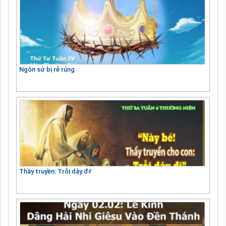
Ngôn sứ bị rẻ rúng
Thầy truyền: Trỗi dậy đi!