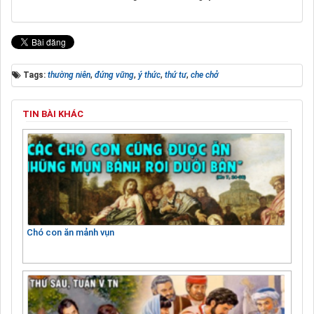
Tags:
thường niên
,
đứng vững
,
ý thức
,
thứ tư
,
che chở
TIN BÀI KHÁC
Chó con ăn mảnh vụn