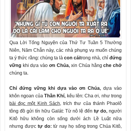
Qua Lời Tổng Nguyện của Thứ Tư Tuần 5 Thường
Niên, Năm Chẵn này, các nhà phụng vụ muốn chúng
ta ý thức rằng: chúng ta là
con cái
trong nhà, chỉ
đứng
vững
khi dựa vào
ơn Chúa,
xin Chúa hằng
che chở
chúng ta.
Chỉ đứng vững khi dựa vào ơn Chúa,
dựa vào
khôn ngoan của
Thần Khí,
kêu lên: Cha ơi, như trong
bài đọc một Kinh Sách
, trích thư của thánh Phaolô
tông đồ gửi tín hữu Galát: Từ nô lệ đến
tự do,
người
Kitô hữu không còn sống dưới ách Lề Luật nữa
nhưng được
tự do:
từ nay họ sống trong Chúa Kitô,