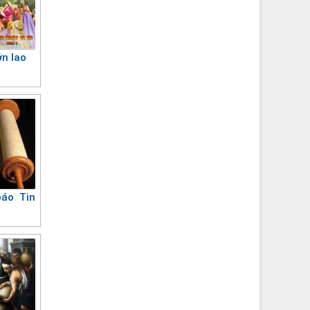
ớn lao
báo Tin