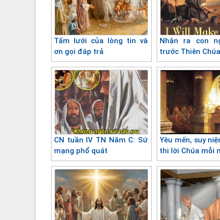
Tấm lưới của lòng tin và
Nhận ra con ngư
ơn gọi đáp trả
trước Thiên Chúa
CN tuần IV TN Năm C: Sứ
Yêu mến, suy niệ
mạng phổ quát
thi lời Chúa mỗi 