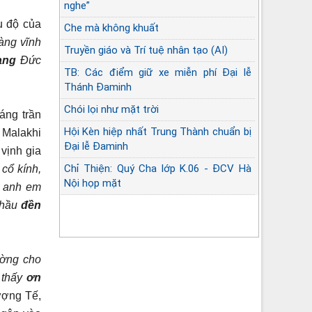
nghe”
u độ của
Che mà không khuất
àng vĩnh
Truyền giáo và Trí tuệ nhân tạo (AI)
ang
Đức
TB: Các điểm giữ xe miễn phí Đại lễ
Thánh Đaminh
Chói lọi như mặt trời
áng trần
Hội Kèn hiệp nhất Trung Thành chuẩn bị
 Malakhi
Đại lễ Đaminh
 vịnh gia
Chỉ Thiện: Quý Cha lớp K.06 - ĐCV Hà
cổ kính,
Nội họp mặt
g anh em
 hầu
đền
Góc lặng sứ vụ Linh mục
ờng cho
 thấy
ơn
ượng Tế,