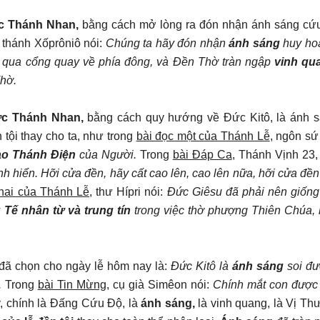
ớc Thánh Nhan,
bằng cách mở lòng ra đón nhận ánh sáng cứ
, thánh Xốprôniô nói:
Chúng ta hãy đón nhận
ánh sáng
huy ho
qua cổng quay về phía đông, và Đền Thờ tràn ngập
vinh qu
hờ.
ớc Thánh Nhan,
bằng cách quy hướng về Đức Kitô, là ánh s
 tội thay cho ta, như trong
bài đọc một của Thánh Lễ
, ngôn sứ
ào Thánh Điện
của Người.
Trong
bài Đáp Ca
, Thánh Vịnh 23,
 hiển. Hỡi cửa đền, hãy cất cao lên, cao lên nữa, hỡi cửa đền 
 hai của Thánh Lễ
, thư Hípri nói:
Đức Giêsu đã phải nên giốn
Tế nhân từ và trung tín
trong việc thờ phượng Thiên Chúa,
ã chọn cho ngày lễ hôm nay là:
Đức Kitô là
ánh sáng
soi đư
.
Trong
bài Tin Mừng
, cụ già Simêon nói:
Chính mắt con được
, chính là Đấng Cứu Độ, là
ánh sáng,
là vinh quang, là Vị Th