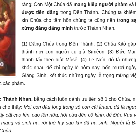
rằng: Con Một Chúa đã
mang kiếp người phàm
và 
được tiến dâng
trong Đền Thánh. Chúng ta khiêm
xin Chúa cho tâm hồn chúng ta cũng nên
trong s
xứng đáng dâng mình
trước Thánh Nhan.
(1) Dâng Chúa trong Đền Thánh, (2) Chúa Kitô gặ
thánh nơi con người cụ già Simêon, (3) Đức Ma
thanh tẩy theo luật Môsê, (4) Lễ Nến, đó là những
khác nhau để chỉ ngày lễ hôm nay, bốn mươi ngà
Giáng Sinh, kết thúc những ngày lễ trọng mừng vi
c xác phàm.
ớc Thánh Nhan,
bằng cách luôn dành ưu tiên số 1 cho Chúa, n
h cho thấy:
Mọi con đầu lòng trong số con cái Ítraen, dù là ngư
ãy cất cao lên, cao lên nữa, hỡi cửa đền cổ kính, để Đức Vua 
ang và sinh hạ, rồi thờ lạy sau khi đã hạ sinh. Người là 
 Chúa.