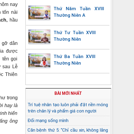
hôm nay
Thứ Năm Tuần XVIII
 tốn nài
Thường Niên A
ạch,
hầu
Thứ Tư Tuần XVIII
Thường Niên
p gỡ dân
ria được
Thứ Ba Tuần XVIII
 tên gọi
Thường Niên
y sau Lễ
ệc Thiên
BÀI MỚI NHẤT
hư trong
Trí tuệ nhân tạo luôn phải đặt nền móng
ời hay là
trên chân lý và phẩm giá con người
vinh hiển
Đổi mạng sống mình
Đấng ông
Căn bệnh thứ 5: “Chỉ cầu xin, không lắng