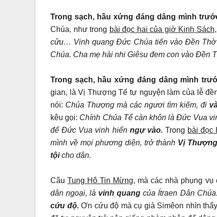
Trong sạch, hầu xứng đáng dâng mình trư
Chúa, như trong
bài đọc hai của giờ Kinh Sách
cửu… Vinh quang Đức Chúa tiến vào Đền Thờ 
Chúa. Cha mẹ hài nhi Giêsu đem con vào Đền T
Trong sạch, hầu xứng đáng dâng mình trư
gian, là Vị Thượng Tế tự nguyện làm của lễ đền
nói:
Chúa Thượng mà các ngươi tìm kiếm, đi
v
kêu gọi:
Chính Chúa Tể càn khôn là Đức Vua vinh
để Đức Vua vinh hiển
ngự vào.
Trong
bài đọc
mình về mọi phương diện, trở thành
Vị Thượng 
tội
cho dân.
Câu
Tung Hô Tin Mừng,
mà các nhà phụng vụ đ
dân ngoại, là
vinh quang
của Ítraen Dân Chúa
cứu độ.
Ơn cứu độ mà cụ già Simêon nhìn thấy