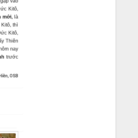
ngập vào
ức Kitô,
n mới,
là
itô, thì
ức Kitô,
ấy Thiên
hôm nay
nh
trước
iền, OSB