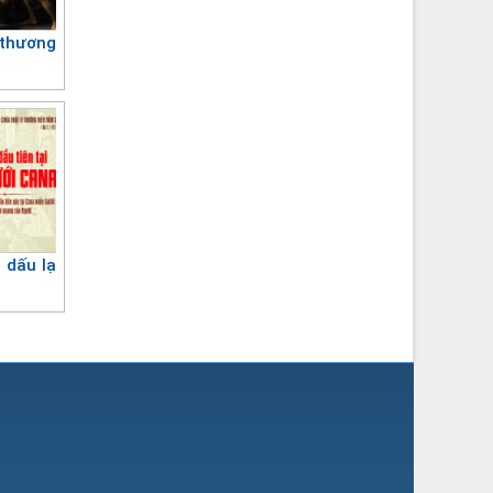
 thương
 dấu lạ