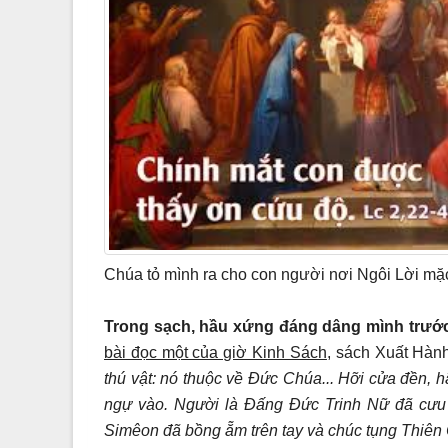
Chúa tỏ mình ra cho con người nơi Ngôi Lời mặ
Trong sạch, hầu xứng đáng dâng mình trư
bài đọc một của giờ Kinh Sách
, sách Xuất Hàn
thú vật: nó thuộc về Đức Chúa... Hỡi cửa đền, h
ngự vào. Người là Đấng Đức Trinh Nữ đã cưu m
Simêon đã bồng ẵm trên tay và chúc tụng Thiên