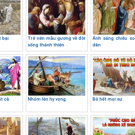
t bại
Trở nên mẫu gương về đời
Ánh sáng chiếu s
sống thánh thiện
dân
ất cả
Nhóm lên hy vọng
Bỏ hết mọi sự