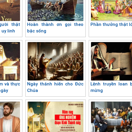
ời thật
Hoàn thành ơn gọi theo
Phần thưởng thật l
 uy linh
bậc sống
m và thực
Ngày thánh hiến cho Đức
Lệnh truyền loan 
ngày
Chúa
mừng