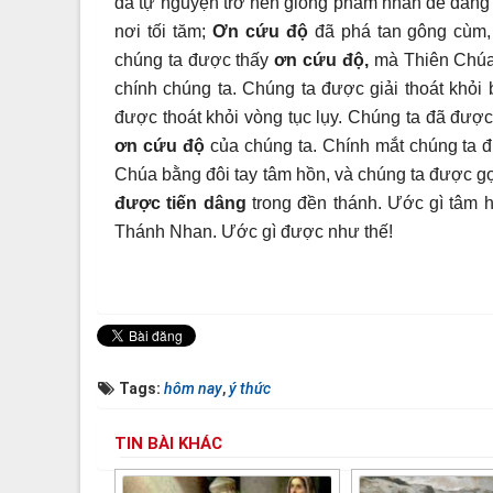
đã tự nguyện trở nên giống phàm nhân để dân
nơi tối tăm;
Ơn cứu độ
đã phá tan gông cùm, 
chúng ta được thấy
ơn cứu độ,
mà Thiên Chúa 
chính chúng ta. Chúng ta được giải thoát khỏi 
được thoát khỏi vòng tục lụy. Chúng ta đã được
ơn cứu độ
của chúng ta. Chính mắt chúng ta đ
Chúa bằng đôi tay tâm hồn, và chúng ta được gọ
được tiến dâng
trong đền thánh. Ước gì tâm 
Thánh Nhan. Ước gì được như thế!
Tags:
hôm nay
,
ý thức
TIN BÀI KHÁC