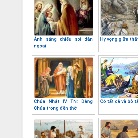
Ánh sáng chiếu soi dân
Hy vọng giữa thấ
ngoại
Chúa Nhật IV TN: Dâng
Có tất cả và bỏ t
Chúa trong đền thờ