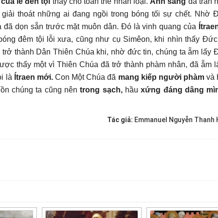
g
của lễ đền tội
thay cho toàn thể nhân loại.
Ánh sáng
đã tràn 
giải thoát những ai đang ngồi trong bóng tối sự chết. Nhờ Đ
đã dọn sẵn trước mặt muôn dân. Đó là vinh quang của
Ítrae
bóng đêm tội lỗi xưa, cũng như cụ Simêon, khi nhìn thấy Đức K
 trở thành Dân Thiên Chúa khi, nhờ đức tin, chúng ta ẵm lấy Đ
ược thấy một vì Thiên Chúa đã trở thành phàm nhân, đã ẵm l
i là
Ítraen mới.
Con Một Chúa đã
mang kiếp người phàm
và 
hồn chúng ta cũng nên
trong sạch,
hầu
xứng đáng dâng mì
Tác giả:
Emmanuel Nguyễn Thanh H