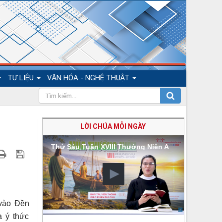
TƯ LIỆU
VĂN HÓA - NGHỆ THUẬT
LỜI CHÚA MỖI NGÀY
Thứ Sáu Tuần XVIII Thường Niên A
vào Đền
 ý thức