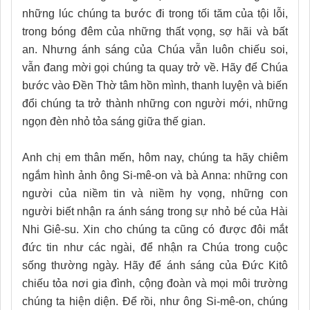
những lúc chúng ta bước đi trong tối tăm của tội lỗi,
trong bóng đêm của những thất vọng, sợ hãi và bất
an. Nhưng ánh sáng của Chúa vẫn luôn chiếu soi,
vẫn đang mời gọi chúng ta quay trở về. Hãy để Chúa
bước vào Đền Thờ tâm hồn mình, thanh luyện và biến
đổi chúng ta trở thành những con người mới, những
ngọn đèn nhỏ tỏa sáng giữa thế gian.
Anh chị em thân mến, hôm nay, chúng ta hãy chiêm
ngắm hình ảnh ông Si-mê-on và bà Anna: những con
người của niềm tin và niềm hy vọng, những con
người biết nhận ra ánh sáng trong sự nhỏ bé của Hài
Nhi Giê-su. Xin cho chúng ta cũng có được đôi mắt
đức tin như các ngài, để nhận ra Chúa trong cuộc
sống thường ngày. Hãy để ánh sáng của Đức Kitô
chiếu tỏa nơi gia đình, cộng đoàn và mọi môi trường
chúng ta hiện diện. Để rồi, như ông Si-mê-on, chúng