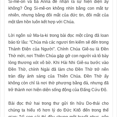
Si-mê-on và bà Anna để nhận ra sự hiện diện ấy
không? Ông Si-mê-on không nhìn bằng con mắt tự
nhiên, nhưng bằng đôi mắt của đức tin, đôi mắt của
một tâm hồn luôn kết hợp với Chúa.
Lời ngôn sứ Ma-la-ki trong bài đọc một cũng đã loan
báo từ lâu: “Chúa mà các ngươi tìm kiếm sẽ đến trong
Thánh Điện của Người”. Chính Chúa Giê-su là Đền
Thờ mới, nơi Thiên Chúa gặp gỡ con người và tỏ bày
lòng thương xót vô bờ. Khi Hài Nhi Giê-su bước vào
Đền Thờ, chính Ngài đã làm cho Đền Thờ trở nên
tràn đầy ánh sáng của Thiên Chúa. Đền Thờ ấy
không còn chỉ là nơi thờ phượng bằng đá, nhưng đã
trở thành nơi hiện diện sống động của Đấng Cứu Độ.
Bài đọc thứ hai trong thư gửi tín hữu Do-thái cho
chúng ta hiểu rõ hơn lý do Đức Kitô đến trong thế
gian: “Vì con cái thì đều chung một huyết nhục, nên