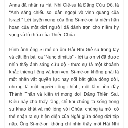
Anna đã nhận ra Hài Nhi Giê-su là Đấng Cứu Độ, là
“Ánh sáng chiếu soi dân ngoại và vinh quang của
Israel.” Lời tuyên xưng của ông Si-mê-on là niềm hân
hoan của một đời người đã dành trọn cho niềm hy
vọng và lời hứa của Thiên Chúa.
Hình ảnh ông Si-mê-on ôm Hài Nhi Giê-su trong tay
và cất lên bài ca “Nunc dimittis” - lời tạ ơn vì đã được
nhìn thấy ánh sáng cứu độ - thực sự là một khoảnh
khắc thiêng liêng và trọn vẹn. Si-mê-on không phải là
một nhân vật quyền lực hay nổi bật giữa dòng đời,
nhưng là một người công chính, một tâm hồn đầy
Thánh Thần và kiên trì mong đợi Đấng Thiên Sai.
Điều này cho thấy rằng, chỉ khi chúng ta sống trong
sự khao khát và mở lòng với Chúa, chúng ta mới có
thể nhận ra sự hiện diện của Ngài giữa dòng đời tấp
nập. Ông Si-mê-on không chỉ nhìn thấy một Hài Nhi