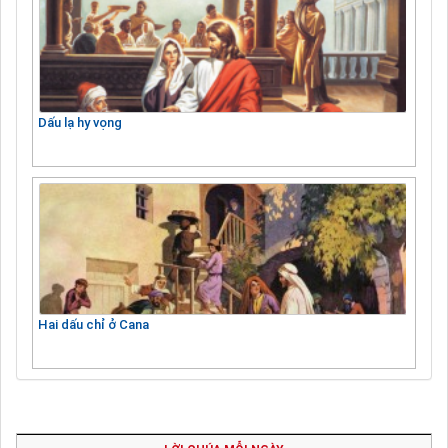
Dấu lạ hy vọng
Hai dấu chỉ ở Cana