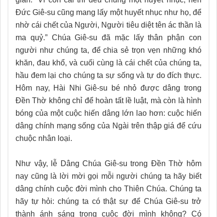
Đức Giê-su cũng mang lấy một huyết nhục như họ, để
nhờ cái chết của Người, Người tiêu diệt tên ác thần là
ma quỷ.” Chúa Giê-su đã mặc lấy thân phận con
người như chúng ta, để chia sẻ trọn vẹn những khó
khăn, đau khổ, và cuối cùng là cái chết của chúng ta,
hầu đem lại cho chúng ta sự sống và tự do đích thực.
Hôm nay, Hài Nhi Giê-su bé nhỏ được dâng trong
Đền Thờ không chỉ để hoàn tất lề luật, mà còn là hình
bóng của một cuộc hiến dâng lớn lao hơn: cuộc hiến
dâng chính mạng sống của Ngài trên thập giá để cứu
chuộc nhân loại.
Như vậy, lễ Dâng Chúa Giê-su trong Đền Thờ hôm
nay cũng là lời mời gọi mỗi người chúng ta hãy biết
dâng chính cuộc đời mình cho Thiên Chúa. Chúng ta
hãy tự hỏi: chúng ta có thật sự để Chúa Giê-su trở
thành ánh sáng trong cuộc đời mình không? Có