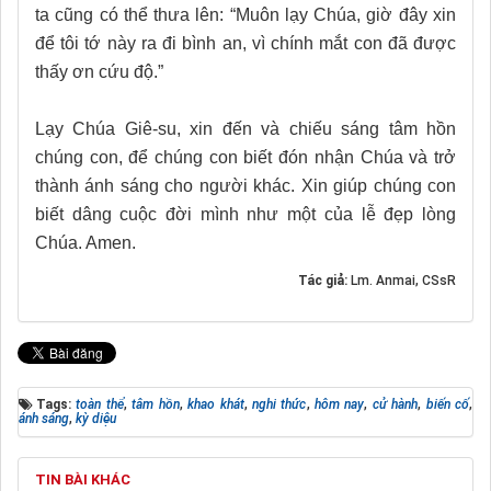
ta cũng có thể thưa lên: “Muôn lạy Chúa, giờ đây xin
để tôi tớ này ra đi bình an, vì chính mắt con đã được
thấy ơn cứu độ.”
Lạy Chúa Giê-su, xin đến và chiếu sáng tâm hồn
chúng con, để chúng con biết đón nhận Chúa và trở
thành ánh sáng cho người khác. Xin giúp chúng con
biết dâng cuộc đời mình như một của lễ đẹp lòng
Chúa. Amen.
Tác giả:
Lm. Anmai, CSsR
Tags:
toàn thể
,
tâm hồn
,
khao khát
,
nghi thức
,
hôm nay
,
cử hành
,
biến cố
,
ánh sáng
,
kỳ diệu
TIN BÀI KHÁC