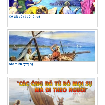
Có tất cả và bỏ tất cả
Nhóm lên hy vọng