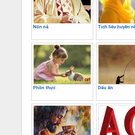
Nôn nả
Tịch liêu huyền 
Phồn thực
Dấu ấn