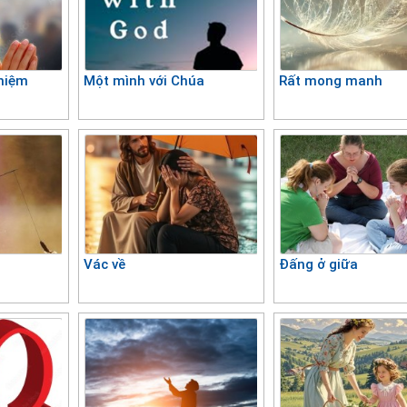
nhiệm
Một mình với Chúa
Rất mong manh
Vác về
Đấng ở giữa