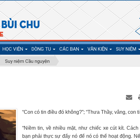
HỌC VIỆN
DÒNG TU
CÁC BAN
VĂN KIỆN
SUY NIỆM
Suy niệm Cầu nguyện
“Con có tin điều đó không?”; “Thưa Thầy, vâng, con ti
“Niềm tin, về nhiều mặt, như chiếc xe cút kít. Cách
bạn phải thực sự đẩy nó để nó có thể hoạt động. N