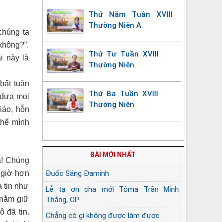
Thứ Năm Tuần XVIII
Thường Niên A
chúng ta
 không?”.
Thứ Tư Tuần XVIII
i này là
Thường Niên
bất tuân
Thứ Ba Tuần XVIII
ể đưa mọi
Thường Niên
iáo, hỗn
thể mình
BÀI MỚI NHẤT
ta! Chúng
i giờ hơn
Đuốc Sáng Đaminh
a tin như
Lễ tạ ơn cha mới Tôma Trần Minh
g nắm giữ
Thắng, OP.
 đã tin.
Chẳng có gì không được làm được