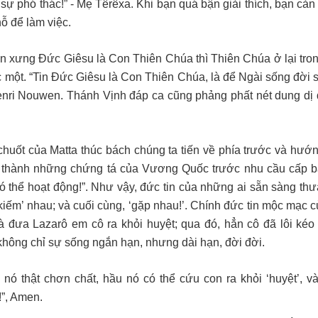
sự phó thác!” - Mẹ Têrêxa. Khi bạn quá bận giải thích, bạn cản
ỗ để làm việc.
ên xưng Đức Giêsu là Con Thiên Chúa thì Thiên Chúa ở lại tro
ọc một. “Tin Đức Giêsu là Con Thiên Chúa, là để Ngài sống đời
Henri Nouwen. Thánh Vịnh đáp ca cũng phảng phất nét dung dị 
 chuốt của Matta thúc bách chúng ta tiến về phía trước và hướ
 ta thành những chứng tá của Vương Quốc trước nhu cầu cấp 
có thể hoạt động!”. Như vậy, đức tin của những ai sẵn sàng thư
kiếm’ nhau; và cuối cùng, ‘gặp nhau!’. Chính đức tin mộc mạc 
à đưa Lazarô em cô ra khỏi huyệt; qua đó, hẳn cô đã lôi kéo 
hông chỉ sự sống ngắn hạn, nhưng dài hạn, đời đời.
nó thật chơn chất, hầu nó có thể cứu con ra khỏi ‘huyệt’, v
!”, Amen.