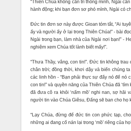
“Thiên Chúa không cần trí thông minh, Ngài cần 
hành động; khi bạn đơn sơ phó mình, Ngài có ch
Đức tin đơn sơ này được Gioan tóm tắt, “Ai tuy
ấy và người ấy ở lại trong Thiên Chúa!” - bài đ
Ngài trong bạn, làm nhà của Ngài nơi bạn!” - 
nghiệm xem Chúa tốt lành biết mấy!”.
“Thưa Thầy, vâng, con tin!”. Đức tin không trau
chân trời; đồng thời, khơi dậy và biến chúng
các linh hồn - “Bạn phải thực sự đẩy nó để nó 
con tin!” và quyền năng của Thiên Chúa đã ‘tìm 
đã đưa cô ra khỏi ‘nấm mồ’ nghi nan, sợ hãi v
người tin vào Chúa Giêsu, Đấng sẽ ban cho họ k
“Lạy Chúa, đừng để đức tin con phức tạp, cho 
những ai đang cố nán lại trong ‘mồ’ riêng của họ