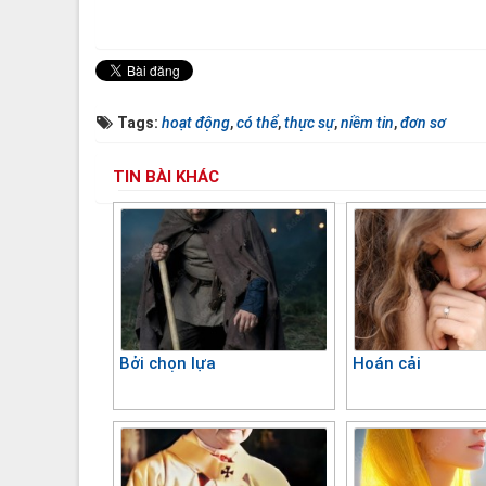
Tags:
hoạt động
,
có thể
,
thực sự
,
niềm tin
,
đơn sơ
TIN BÀI KHÁC
Bởi chọn lựa
Hoán cải