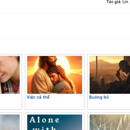
Tác giả:
Lm.
Việc cả thể
Buông bỏ