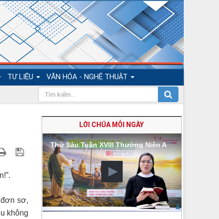
TƯ LIỆU
VĂN HÓA - NGHỆ THUẬT
LỜI CHÚA MỖI NGÀY
Thứ Sáu Tuần XVIII Thường Niên A
n!”.
 đơn sơ,
ếu không