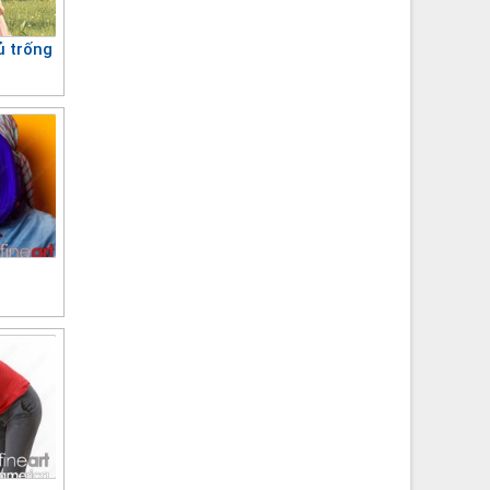
ủ trống