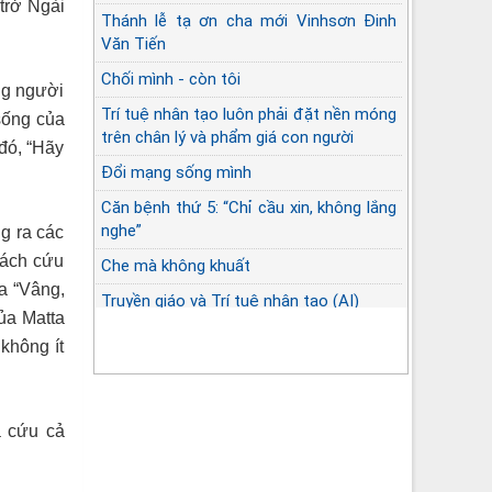
 trở Ngài
Thánh lễ tạ ơn cha mới Vinhsơn Đinh
Văn Tiến
Chối mình - còn tôi
ng người
Trí tuệ nhân tạo luôn phải đặt nền móng
 sống của
trên chân lý và phẩm giá con người
đó, “Hãy
Đổi mạng sống mình
Căn bệnh thứ 5: “Chỉ cầu xin, không lắng
nghe”
ng ra các
bách cứu
Che mà không khuất
a “Vâng,
Truyền giáo và Trí tuệ nhân tạo (AI)
của Matta
không ít
à cứu cả