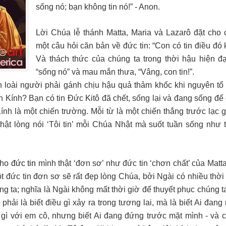
sống nó; bạn không tin nó!” - Anon.
Lời Chúa lễ thánh Matta, Maria và Lazarô đặt cho 
một câu hỏi căn bản về đức tin: “Con có tin điều đó
Và thách thức của chúng ta trong thời hậu hiện đạ
“sống nó” và mau mắn thưa, “Vâng, con tin!”.
n loài người phải gánh chịu hậu quả thảm khốc khi nguyên tổ 
in Kính? Bạn có tin Đức Kitô đã chết, sống lại và đang sống đ
h là một chiến trường. Mỗi từ là một chiến thắng trước lạc g
thật lòng nói ‘Tôi tin’ mỗi Chúa Nhật mà suốt tuần sống như 
cho
đức tin
mình thật ‘đơn sơ’ như đức tin ‘chơn chất’ của Mat
ột đức tin đơn sơ sẽ rất đẹp lòng Chúa, bởi Ngài có nhiều thờ
ng ta; nghĩa là Ngài không mất thời giờ để thuyết phục chúng t
phải là biết điều gì xảy ra trong tương lai, mà là biết Ai đan
gì với em cô, nhưng biết Ai đang đứng trước mặt mình - và cô