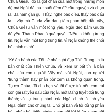
Chúa Giêsu, đó là gót chân của một trong những môn
đệ mà Ngài đã thức suốt đêm để cầu nguyện và chọn
ra. Ba năm gần gũi Thầy, nghe bao điều, thấy bao dấu
lạ… vậy mà Giuđa vẫn đang tâm phản bội; dẫu vậy,
Chúa Giêsu vẫn một lòng yêu, Ngài đeo bám Giuđa
để yêu. Thánh Phaolô quả quyết, “Nếu ta không trung
tín, Ngài vẫn một lòng trung tín, vì Ngài không thể chối
bỏ chính mình”.
“Kẻ ăn bánh của Tôi sẽ nhấc gót đạp Tôi”. Trung tín là
bản chất của Thiên Chúa, và ‘xem ra’ bất tín là bản
chất của con người! Vậy mà, với Ngài, con người
‘trung thành hay phản bội’ xem ra không quan trọng.
Tạ ơn Chúa, đã cho bạn và tôi được trở nên con trai
con gái rất yêu dấu của Ngài, một Đấng tuyệt đối trung
thành; và sự trung thành của Ngài chính là tình yêu
Ngài dành cho chúng ta. Chớ gì bạn và tôi đừng phản
bội; phản bội thiên chức, phản bội lời khấn, phản bội