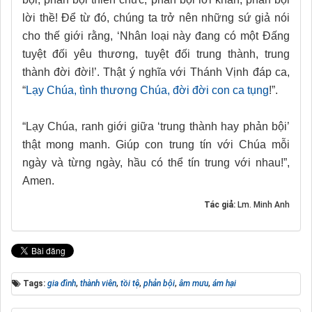
lời thề! Để từ đó, chúng ta trở nên những sứ giả nói
cho thế giới rằng, ‘Nhân loại này đang có một Đấng
tuyệt đối yêu thương, tuyệt đối trung thành, trung
thành đời đời!’. Thật ý nghĩa với Thánh Vịnh đáp ca,
“
Lạy Chúa, tình thương Chúa, đời đời con ca tụng
!”.
“Lạy Chúa, ranh giới giữa ‘trung thành hay phản bội’
thật mong manh. Giúp con trung tín với Chúa mỗi
ngày và từng ngày, hầu có thể tín trung với nhau!”,
Amen.
Tác giả:
Lm. Minh Anh
Tags:
gia đình
,
thành viên
,
tồi tệ
,
phản bội
,
âm mưu
,
ám hại