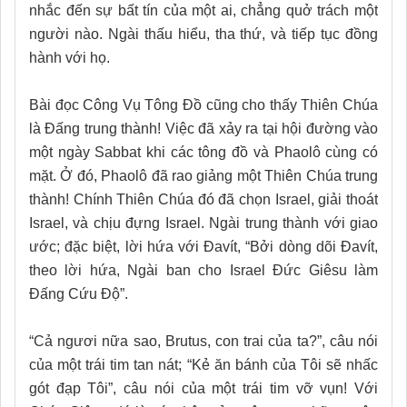
nhắc đến sự bất tín của một ai, chẳng quở trách một
người nào. Ngài thấu hiểu, tha thứ, và tiếp tục đồng
hành với họ.
Bài đọc Công Vụ Tông Đồ cũng cho thấy Thiên Chúa
là Đấng trung thành! Việc đã xảy ra tại hội đường vào
một ngày Sabbat khi các tông đồ và Phaolô cùng có
mặt. Ở đó, Phaolô đã rao giảng một Thiên Chúa trung
thành! Chính Thiên Chúa đó đã chọn Israel, giải thoát
Israel, và chịu đựng Israel. Ngài trung thành với giao
ước; đặc biệt, lời hứa với Đavít, “Bởi dòng dõi Đavít,
theo lời hứa, Ngài ban cho Israel Đức Giêsu làm
Đấng Cứu Độ”.
“Cả ngươi nữa sao, Brutus, con trai của ta?”, câu nói
của một trái tim tan nát; “Kẻ ăn bánh của Tôi sẽ nhấc
gót đạp Tôi”, câu nói của một trái tim vỡ vụn! Với