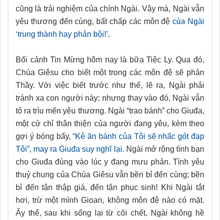
cũng là trải nghiệm của chính Ngài. Vậy mà, Ngài vẫn
yêu thương đến cùng, bất chấp các môn đệ
của Ngài
‘trung thành hay phản bội!’
.
Bối cảnh Tin Mừng hôm nay là bữa Tiệc Ly. Qua đó,
Chúa Giêsu cho biết một trong các môn đệ sẽ phản
Thầy. Với việc biết trước như thế, lẽ ra, Ngài phải
tránh xa con người này; nhưng thay vào đó, Ngài vẫn
tỏ ra trìu mến yêu thương. Ngài “trao bánh” cho Giuđa,
một cử chỉ thân thiện của người đang yêu, kèm theo
gợi ý bóng bẩy
, “Kẻ ăn bánh của Tôi sẽ nhấc gót đạp
Tôi”, may ra Giuđa suy nghĩ lại.
Ngài mở rộng tình bạn
cho Giuđa đúng vào lúc y đang mưu phản. Tình yêu
thuỷ chung của Chúa Giêsu vẫn bền bỉ đến cùng; bền
bỉ đến tận thập giá, đến tận phục sinh! Khi Ngài tắt
hơi, trừ một mình Gioan, không môn đệ nào có mặt.
Ấy thế, sau khi sống lại từ cõi chết, Ngài không hề