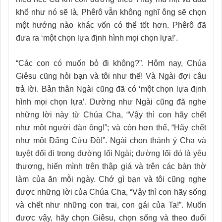
khổ như nó sẽ là, Phêrô vẫn không nghĩ ông sẽ chọn
một hướng nào khác vốn có thể tốt hơn. Phêrô đã
đưa ra ‘một chọn lựa định hình mọi chọn lựa!’.
“Các con có muốn bỏ đi không?”. Hôm nay, Chúa
Giêsu cũng hỏi bạn và tôi như thế! Và Ngài đợi câu
trả lời. Bản thân Ngài cũng đã có ‘một chọn lựa định
hình mọi chọn lựa’. Dường như Ngài cũng đã nghe
những lời này từ Chúa Cha, “Vậy thì con hãy chết
như một người đàn ông!”; và còn hơn thế, “Hãy chết
như một Đấng Cứu Độ!”. Ngài chọn thánh ý Cha và
tuyệt đối đi trong đường lối Ngài; đường lối đó là yêu
thương, hiến mình trên thập giá và trên các bàn thờ
làm của ăn mỗi ngày. Chớ gì bạn và tôi cũng nghe
được những lời của Chúa Cha, “Vậy thì con hãy sống
và chết như những con trai, con gái của Ta!”. Muốn
được vậy, hãy chọn Giêsu, chọn sống và theo đuổi