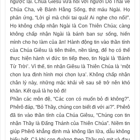
ngược lại. Chúa Giêsu vừa nói với người Do Thái về
Chúa Cha, về Bánh Hằng Sống, thịt máu Ngài. Họ
phản ứng, “Lời gì mà chói tai quá! Ai nghe cho nổi!”.
Họ không chấp nhận Ngài là Con Thiên Chúa; càng
không chấp nhận Ngài là bánh ban sự sống, hiến
mình cho họ làm của ăn! Hành động tin vào thần tính
của Chúa Giêsu là tiên thiên, nền tảng, để họ có thể
thực hiện hành vi đức tin tiếp theo, tin Ngài là ‘Bánh
Từ Trời’. Vì thế, tin nhận Giêsu là Thiên Chúa là ‘một
chọn lựa định hình mọi chọn lựa’. Không chấp nhận
chân lý này, những mặc khải về sau sẽ trở nên khó
khăn. Kết quả là họ bỏ đi!
Phần các môn đệ, “Các con có muốn bỏ đi không?”.
Phêrô đáp, “Bỏ Thầy, chúng con biết đi với ai?”. Phêrô
đã tin vào thần tính của Chúa Giêsu, “Chúng con tin
nhận Thầy là Đấng Thánh của Thiên Chúa”. Niềm tin
giúp Phêrô khẳng định mà không lần lữa, dẫu không
hiểu hết. Cả khi con đường theo Thầy mù mịt và đau