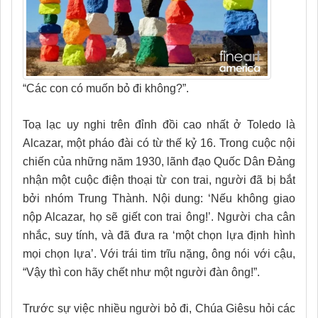
“Các con có muốn bỏ đi không?”.
Toạ lạc uy nghi trên đỉnh đồi cao nhất ở Toledo là
Alcazar, một pháo đài có từ thế kỷ 16. Trong cuộc nội
chiến của những năm 1930, lãnh đạo Quốc Dân Đảng
nhận một cuộc điện thoại từ con trai, người đã bị bắt
bởi nhóm Trung Thành. Nội dung: ‘Nếu không giao
nộp Alcazar, họ sẽ giết con trai ông!’. Người cha cân
nhắc, suy tính, và đã đưa ra ‘một chọn lựa định hình
mọi chọn lựa’. Với trái tim trĩu nặng, ông nói với cậu,
“Vậy thì con hãy chết như một người đàn ông!”.
Trước sự việc nhiều người bỏ đi, Chúa Giêsu hỏi các