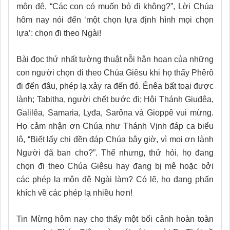
môn đệ, “Các con có muốn bỏ đi không?”, Lời Chúa
hôm nay nói đến ‘một chọn lựa định hình mọi chọn
lựa’: chọn đi theo Ngài!
Bài đọc thứ nhất tường thuật nỗi hân hoan của những
con người chọn đi theo Chúa Giêsu khi họ thấy Phêrô
đi đến đâu, phép lạ xảy ra đến đó. Ênêa bất toại được
lành; Tabitha, người chết bước đi; Hội Thánh Giuđêa,
Galilêa, Samaria, Lyđa, Sarôna và Gioppê vui mừng.
Họ cảm nhận ơn Chúa như Thánh Vịnh đáp ca biểu
lộ, “Biết lấy chi đền đáp Chúa bây giờ, vì mọi ơn lành
Người đã ban cho?”. Thế nhưng, thử hỏi, họ đang
chọn đi theo Chúa Giêsu hay đang bị mê hoặc bởi
các phép lạ môn đệ Ngài làm? Có lẽ, họ đang phấn
khích về các phép lạ nhiều hơn!
Tin Mừng hôm nay cho thấy một bối cảnh hoàn toàn