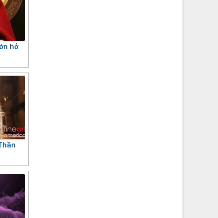
hớn hở
Thần