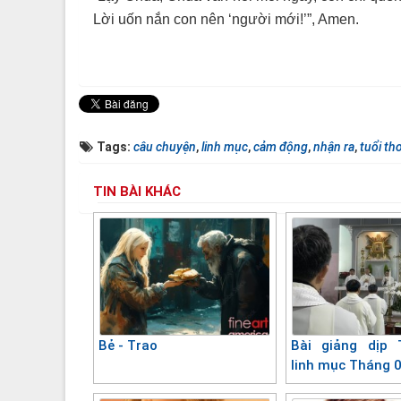
Lời uốn nắn con nên ‘người mới!’”, Amen.
Tags:
câu chuyện
,
linh mục
,
cảm động
,
nhận ra
,
tuổi th
TIN BÀI KHÁC
Bẻ - Trao
Bài giảng dịp 
linh mục Tháng 