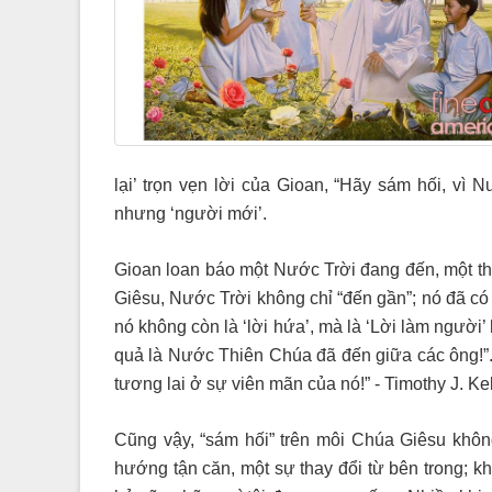
lại’ trọn vẹn lời của Gioan, “Hãy sám hối, vì 
nhưng ‘người mới’.
Gioan loan báo một Nước Trời đang đến, một th
Giêsu, Nước Trời không chỉ “đến gần”; nó đã có
nó không còn là ‘lời hứa’, mà là ‘Lời làm người’
quả là Nước Thiên Chúa đã đến giữa các ông!”
tương lai ở sự viên mãn của nó!” - Timothy J. Kel
Cũng vậy, “sám hối” trên môi Chúa Giêsu khôn
hướng tận căn, một sự thay đổi từ bên trong; k