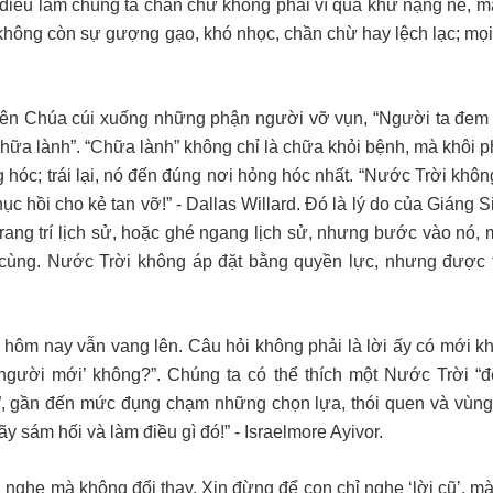
 điều làm chúng ta chần chừ không phải vì quá khứ nặng nề, mà
đó không còn sự gượng gạo, khó nhọc, chần chừ hay lệch lạc; mọ
hiên Chúa cúi xuống những phận người vỡ vụn, “Người ta đem
chữa lành”. “Chữa lành” không chỉ là chữa khỏi bệnh, mà khôi p
 hóc; trái lại, nó đến đúng nơi hỏng hóc nhất. “Nước Trời khôn
 hồi cho kẻ tan vỡ!” - Dallas Willard. Đó là lý do của Giáng 
ang trí lịch sử, hoặc ghé ngang lịch sử, nhưng bước vào nó, 
cùng. Nước Trời không áp đặt bằng quyền lực, nhưng được 
y hôm nay vẫn vang lên. Câu hỏi không phải là lời ấy có mới k
‘người mới’ không?”. Chúng ta có thể thích một Nước Trời “đ
”, gần đến mức đụng chạm những chọn lựa, thói quen và vùng
ãy sám hối và làm điều gì đó!” - Israelmore Ayivor.
 nghe mà không đổi thay. Xin đừng để con chỉ nghe ‘lời cũ’, m