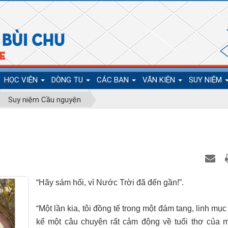
HỌC VIỆN
DÒNG TU
CÁC BAN
VĂN KIỆN
SUY NIỆM
Suy niệm Cầu nguyện
“Hãy sám hối, vì Nước Trời đã đến gần!”.
“Một lần kia, tôi đồng tế trong một đám tang, linh mục
kể một câu chuyện rất cảm động về tuổi thơ của m