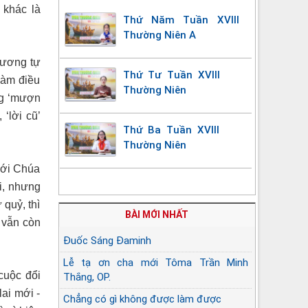
 khác là
Thứ Năm Tuần XVIII
Thường Niên A
tương tự
Thứ Tư Tuần XVIII
làm điều
Thường Niên
ng ‘mượn
‘lời cũ’
Thứ Ba Tuần XVIII
Thường Niên
Với Chúa
i, nhưng
 quỷ, thì
BÀI MỚI NHẤT
 vẫn còn
Đuốc Sáng Đaminh
Lễ tạ ơn cha mới Tôma Trần Minh
cuộc đổi
Thắng, OP.
ai mới -
Chẳng có gì không được làm được