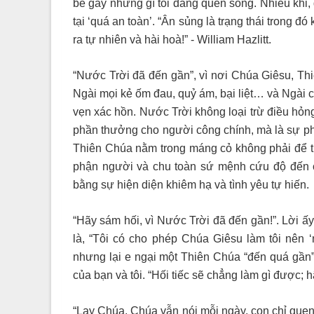
bẻ gãy những gì tôi đang quen sống. Nhiều khi,
tại ‘quá an toàn’. “Ân sủng là trạng thái trong 
ra tự nhiên và hài hoà!” - William Hazlitt.
“Nước Trời đã đến gần”, vì nơi Chúa Giêsu, T
Ngài mọi kẻ ốm đau, quỷ ám, bại liệt… và Ngài 
vẹn xác hồn. Nước Trời không loại trừ điều hỏng
phần thưởng cho người công chính, mà là sự phục
Thiên Chúa nằm trong máng cỏ không phải để tr
phận người và chu toàn sứ mệnh cứu độ đến 
bằng sự hiện diện khiêm hạ và tình yêu tự hiến.
“Hãy sám hối, vì Nước Trời đã đến gần!”. Lời ấ
là, “Tôi có cho phép Chúa Giêsu làm tôi nên 
nhưng lại e ngại một Thiên Chúa “đến quá gần
của bạn và tôi. “Hối tiếc sẽ chẳng làm gì được; h
“Lạy Chúa, Chúa vẫn nói mỗi ngày, con chỉ quen