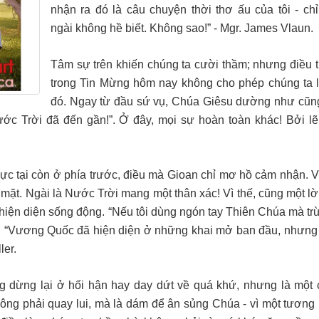
nhận ra đó là câu chuyện thời thơ ấu của tôi - chỉ
ngài không hề biết. Không sao!” - Mgr. James Vlaun.
Tâm sự trên khiến chúng ta cười thầm; nhưng điều 
trong Tin Mừng hôm nay không cho phép chúng ta 
đó. Ngay từ đầu sứ vụ, Chúa Giêsu dường như cũ
Nước Trời đã đến gần!”. Ở đây, mọi sự hoàn toàn khác! Bởi lẽ, 
ực tại còn ở phía trước, điều mà Gioan chỉ mơ hồ cảm nhận. 
 mặt. Ngài là Nước Trời mang một thân xác! Vì thế, cũng một lờ
 hiện diện sống động. “Nếu tôi dùng ngón tay Thiên Chúa mà trừ
. “Vương Quốc đã hiện diện ở những khai mở ban đầu, nhưng
ler.
g dừng lại ở hối hận hay day dứt về quá khứ, nhưng là một 
hông phải quay lui, mà là dám để ân sủng Chúa - vì một tương l