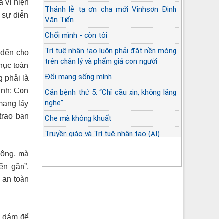
 vì hiện
Thánh lễ tạ ơn cha mới Vinhsơn Đinh
i sự diễn
Văn Tiến
Chối mình - còn tôi
Trí tuệ nhân tạo luôn phải đặt nền móng
 đến cho
trên chân lý và phẩm giá con người
hục toàn
Đổi mạng sống mình
g phải là
Sinh: Con
Căn bệnh thứ 5: “Chỉ cầu xin, không lắng
nghe”
mang lấy
trao ban
Che mà không khuất
Truyền giáo và Trí tuệ nhân tạo (AI)
hông, mà
ến gần”,
 an toàn
à dám để