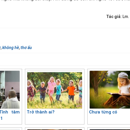
Tác giả:
Lm.
ơ
,
không hề
,
thơ ấu
Tĩnh tâm
Trở thành ai?
Chưa từng có
01