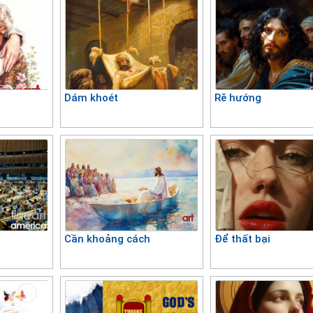
Dám khoét
Rẽ hướng
Cần khoảng cách
Để thất bại