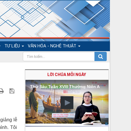
TƯ LIỆU
VĂN HÓA - NGHỆ THUẬT
LỜI CHÚA MỖI NGÀY
Thứ Sáu Tuần XVIII Thường Niên A
 giảng lễ
ình. Tôi