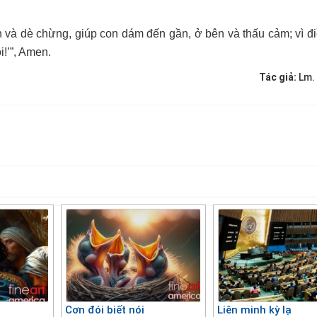
h và dè chừng,
giúp con
dám đến gần, ở bên
và thấu cảm;
vì
đ
i
!’”, Amen.
Tác giả:
Lm.
Cơn đói biết nói
Liên minh kỳ lạ