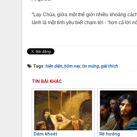
“Lạy Chúa,
giữa một thế giới nhiều khoảng các
lành là một tình yêu biết chạm tới
-
‘
hơn cả lời nó
Tags:
hiện diện
,
hôm nay
,
tin mừng
,
giải thích
TIN BÀI KHÁC
Dám khoét
Rẽ hướng