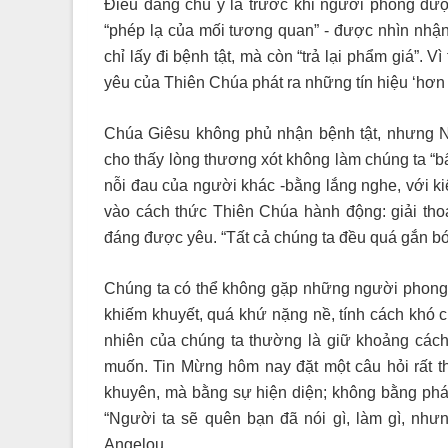
Điều đáng chú ý là trước khi người phong
đượ
“
phép lạ của mối tương quan
” -
được nhìn nhậ
chỉ lấy đi bệnh tật, mà còn
“
trả lại phẩm giá
”
. V
yêu của Thiên Chúa phát
ra những tín
hiệu
‘
hơn 
Chúa Giêsu không phủ nhận bệnh tật, nhưng N
cho thấy lòng thương xót không làm chúng ta “bẩ
nỗi đau của người khác
-
bằng lắng nghe, với
k
vào cách thức
Thiên Chúa hành động: giải tho
đáng được yêu.
“Tất cả chúng ta đều quá gắn bó
Chúng ta có thể không gặp những người phong t
khiếm khuyết, quá khứ nặng nề, tính cách khó 
nhiên của chúng ta thường là giữ khoảng cách:
muốn. Tin Mừng hôm nay đặt một câu hỏi rất t
khuyên, mà bằng sự hiện diện; không bằng phá
“Người ta sẽ quên bạn đã nói gì, làm gì, nh
Angelou.