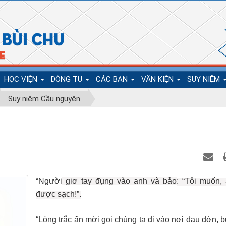
HỌC VIỆN
DÒNG TU
CÁC BAN
VĂN KIỆN
SUY NIỆM
Suy niệm Cầu nguyện
“Người
giơ tay đụng vào anh và bảo
:
“Tôi muốn, 
được sạch!
”.
“Lòng trắc ẩn mời gọi chúng ta đi vào nơi đau đớn, 