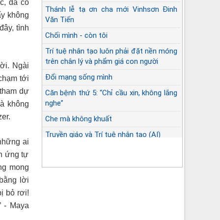
c, đã có
Thánh lễ tạ ơn cha mới Vinhsơn Đinh
ấy không
Văn Tiến
đây, tình
Chối mình - còn tôi
Trí tuệ nhân tạo luôn phải đặt nền móng
trên chân lý và phẩm giá con người
ời. Ngài
Đổi mạng sống mình
chạm tới
 tham dự
Căn bệnh thứ 5: “Chỉ cầu xin, không lắng
nghe”
và không
er.
Che mà không khuất
Truyền giáo và Trí tuệ nhân tạo (AI)
những ai
n ứng tự
ng mong
bằng lời
ị bỏ rơi
!
”
-
Maya