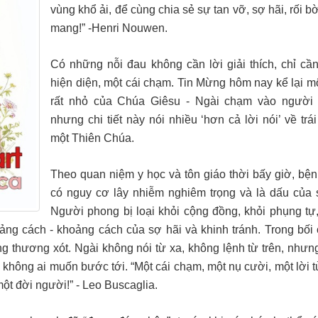
vùng khổ ải, để cùng chia sẻ sự tan vỡ, sợ hãi, rối b
mang!
”
-
Henri Nouwen.
Có những nỗi đau không cần lời giải thích, chỉ cầ
hiện diện, một cái chạm. Tin Mừng hôm nay kể lại mộ
rất nhỏ của Chúa Giêsu
-
Ngài chạm vào người
nhưng chi
tiết này
nói
nhiều ‘
hơn cả lời nói
’
về trái
một
Thiên Chúa.
Theo quan niệm y học và tôn giáo thời bấy giờ, bệ
có nguy cơ lây nhiễm nghiêm trọng và là dấu của 
Người phong bị loại khỏi cộng đồng, khỏi phụng tự,
oảng cách
-
khoảng cách của sợ hãi và khinh tránh. Trong bối 
g thương xót. Ngài không nói từ xa, không lệnh từ trên, nhưng
 không ai
muốn bước tới.
“M
ột cái chạm, một nụ cười, một lời t
một đời người!
”
-
Leo Buscaglia.