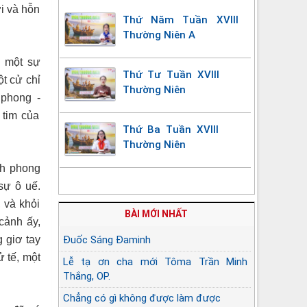
ời và hỗn
Thứ Năm Tuần XVIII
Thường Niên A
n một sự
Thứ Tư Tuần XVIII
t cử chỉ
Thường Niên
 phong
-
 tim của
Thứ Ba Tuần XVIII
Thường Niên
nh phong
sự ô uế.
 và khỏi
BÀI MỚI NHẤT
cảnh ấy,
 giơ tay
Đuốc Sáng Đaminh
ử tế, một
Lễ tạ ơn cha mới Tôma Trần Minh
Thắng, OP.
Chẳng có gì không được làm được