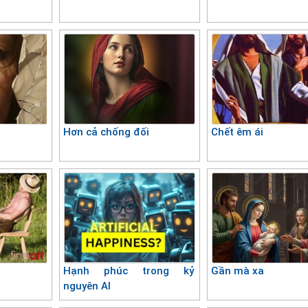
Hơn cả chống đối
Chết êm ái
Hạnh phúc trong kỷ
Gần mà xa
nguyên AI