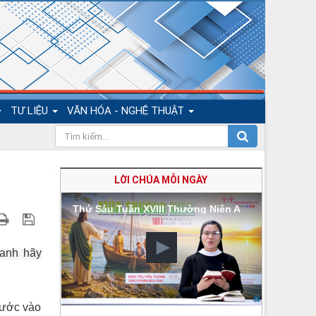
TƯ LIỆU
VĂN HÓA - NGHỆ THUẬT
LỜI CHÚA MỖI NGÀY
Thứ Sáu Tuần XVIII Thường Niên A
anh hãy
bước vào