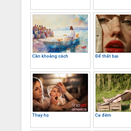
Cần khoảng cách
Để thất bại
Thay họ
Ca đêm