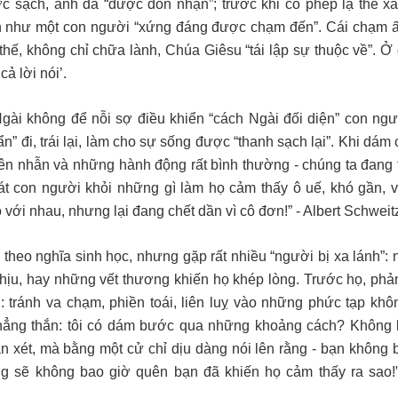
c sạch, anh đã
“
được đón nhận
”;
t
rước khi có
phép lạ thể xá
n như một con người
“
xứng đáng được chạm đến
”
. Cái chạm 
ì thế, không chỉ chữa lành, Chúa Giêsu
“
tái lập sự thuộc về
”
. Ở 
cả lời nói
’
.
gài không để nỗi sợ điều khiển
“
cách Ngài đối diện
”
con ngư
n” đi, trái lại, làm cho sự sống được
“
thanh sạch lại
”
. Khi dám 
iên nhẫn
và
những hành động rất bình thường
-
chúng ta đang
át con người khỏi những gì làm họ cảm thấy ô uế, khó gần, 
 với nhau, nhưng lại đang chết dần vì cô đơn
!” -
Albert Schweitz
heo nghĩa sinh học, nhưng gặp rất nhiều “người bị xa lánh”: 
chịu, hay những vết thương khiến họ khép lòng. Trước họ, phả
 tránh va chạm, phiền toái
, liên luỵ
vào những phức tạp khô
hẳng
thắn
: tôi có dám bước qua những
khoảng cách? Không 
n xét, mà bằng một cử chỉ dịu dàng
nói lên rằng -
bạn không b
ưng sẽ không bao giờ quên bạn đã khiến họ cảm thấy ra sao
!