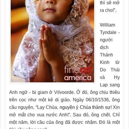
thì sẽ mở
ra cho!”.
William
Tyndale -
người
dịch
Thánh
Kinh từ
Do Thái
và Hy
Lạp sang
Anh ngữ - bị giam ở Vilvoorde. Ở đó, ông chịu thiêu
trên cọc như một kẻ dị giáo. Ngày 06/10/1536, ông
cầu nguyện, “Lạy Chúa,
nguyện
ý Chúa thành sự
! Xin
mở mắt cho vua nước Anh!”. Sau đó, ông chết. Chỉ
một năm, lời cầu của ông đã được nhậm. Đó là một