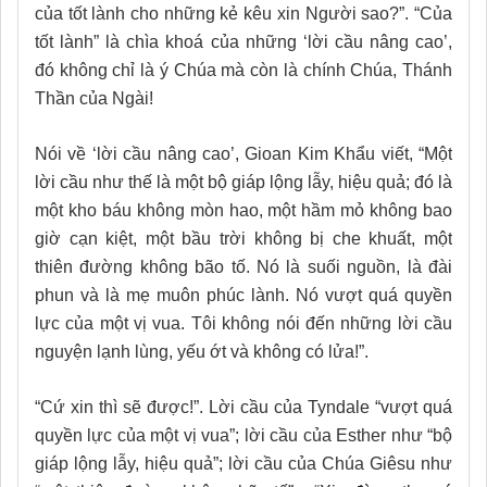
của tốt lành cho những kẻ kêu xin Người sao?”. “Của
tốt lành” là chìa khoá của những ‘lời cầu nâng cao’,
đó không chỉ là ý Chúa mà còn là chính Chúa, Thánh
Thần của Ngài!
Nói về ‘lời cầu nâng cao’, Gioan Kim Khẩu viết, “Một
lời cầu như thế là một bộ giáp lộng lẫy, hiệu quả; đó là
một kho báu không mòn hao, một hầm mỏ không bao
giờ cạn kiệt, một bầu trời không bị che khuất, một
thiên đường không bão tố. Nó là suối nguồn, là đài
phun và là mẹ muôn phúc lành. Nó vượt quá quyền
lực của một vị vua. Tôi không nói đến những lời cầu
nguyện lạnh lùng, yếu ớt và không có lửa!”.
“Cứ xin thì sẽ được!”. Lời cầu của Tyndale “vượt quá
quyền lực của một vị vua”; lời cầu của Esther như “bộ
giáp lộng lẫy, hiệu quả”; lời cầu của Chúa Giêsu như