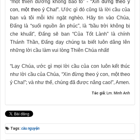
“một thiên đường không bão tố” -
“Xin đừng theo ý
con, một theo ý Cha!”.
Ước gì đó cũng là lời cầu của
bạn và tôi mỗi khi ngặt nghèo. Hãy tin vào Chúa,
Đấng là “suối nguồn ân phúc”, là “bầu trời không bị
che khuất”, Đấng sẽ ban “Của Tốt Lành” là chính
Thánh Thần, Đấng dạy chúng ta biết luôn dâng lên
những lời cầu làm vui lòng Thiên Chúa nhất!
“Lạy Chúa, ước gì mọi lời cầu của con luôn kết thúc
như lời cầu của Chúa, “Xin đừng theo ý con, một theo
ý Cha!”; và như thế, chúng đã được nâng cao!”, Amen.
Tác giả:
Lm. Minh Anh
Tags:
cầu nguyện