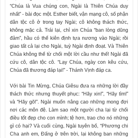
“Chúa là Vua chúng con, Ngài là Thiên Chúa duy
nhất” - bài đọc một. Esther biết, vận mạng cô, số phận
dân tộc cô ở trong tay Ngài; cô không thách thức,
không mặc cả. Trái lại, chỉ xin Chúa “ban lòng dũng
đảm”, hầu có thể kiên định tựa nương vào Ngài; rồi
giao tất cả lại cho Ngài, tuỳ Ngài định đoạt. Và Thiên
Chúa không thể từ chối một lời cầu như thế! Ngài đã
cứu cô, dân tộc cô. “Lạy Chúa, ngày con kêu cứu,
Chúa đã thương đáp lại!” - Thánh Vịnh đáp ca.
Với bài Tin Mừng, Chúa Giêsu đưa ra những lời đầy
thách thức nhưng thuyết phục: “Hãy xin!”, “Hãy tìm!”
và “Hãy gõ!”. Ngài muốn nâng cao những mong đợi
nơi các môn đệ. Làm sao một người cha lại từ chối
điều tốt đẹp cho con mình; tệ hơn, trao cho nó những
gì có hại? Và cuối cùng, Ngài tuyên bố, “Phương chi
Cha anh em, Đấng ở trên trời, lại không ban những