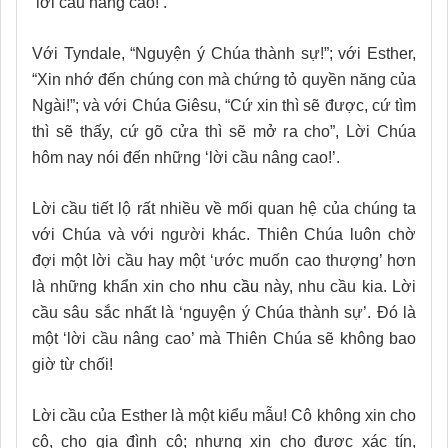
‘lời cầu nâng cao!’.
Với Tyndale, “Nguyện ý Chúa thành sự!”; với Esther,
“Xin nhớ đến chúng con mà chứng tỏ quyền năng của
Ngài!”; và với Chúa Giêsu, “Cứ xin thì sẽ được, cứ tìm
thì sẽ thấy, cứ gõ cửa thì sẽ mở ra cho”, Lời Chúa
hôm nay nói đến những ‘lời cầu nâng cao!’.
Lời cầu tiết lộ rất nhiều về mối quan hệ của chúng ta
với Chúa và với người khác. Thiên Chúa luôn chờ
đợi một lời cầu hay một ‘ước muốn cao thượng’ hơn
là những khẩn xin cho
nhu cầu
này, nhu cầu kia. Lời
cầu sâu sắc nhất là ‘nguyện ý Chúa thành sự’. Đó là
một ‘lời cầu nâng cao’ mà Thiên Chúa sẽ không bao
giờ từ chối!
Lời cầu của Esther là một kiểu mẫu! Cô không xin cho
cô, cho gia đình cô; nhưng xin cho được xác tín,