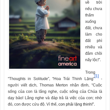
về trời
nếu chưa
thấm
xuống
đất, chưa
làm cho
đất phì
nhiêu và
đâm chồi
nẩy lộc!”.
Trong
[1]
“Thoughts in Solitude”, “Hoa Trái Thinh Lặng”
-
người viết dịch, Thomas Merton nhận định, “Cuộc
sống của con là lắng nghe, cuộc sống của Chúa là
dạy bảo! Lắng nghe và đáp trả là việc của con; nhờ
đó, con được cứu độ. Vì thế,
con phải lặng thinh!”.