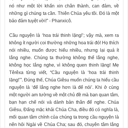
nó như một lời khẩn xin chân thành, can đảm, về
những gì chúng ta cần. Thiên Chúa yêu tôi. Đó là một
bảo đảm tuyệt vời!” - Phanxicô.
Cầu nguyện là ‘hoa trái thinh lặng!’; vậy mà, xem ra
không ít người coi thường những hoa trái đó! Họ thích
nói nhiều, muốn được hiểu nhiều, nhưng lại quá ít
lắng nghe. Chúng ta thường không thể lắng nghe,
không học lắng nghe, vì không quen thinh lặng! Mẹ
Têrêxa từng viết, “Cầu nguyện là ‘hoa trái thinh
lặng!’”. Đúng thế, Chúa Giêsu muốn chúng ta hiểu cầu
nguyện là ‘để lắng nghe hơn là để nói’. Khi ở cùng
một người am tường về một chủ đề mà bạn quan tâm,
bạn hạn chế nói và dành bản thân để nghe. Chúa
Giêsu, Đấng mặc khải Chúa Cha, điều đó có nghĩa là,
mối quan tâm chính của chúng ta trong cầu nguyện là
nên hỏi Ngài về Chúa Cha; sau đó, chuyên tâm lắng