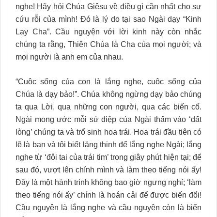
nghe! Hãy hỏi Chúa Giêsu về điều gì cần nhất cho sự
cứu rỗi của mình! Đó là lý do tại sao Ngài dạy “Kinh
Lạy Cha”. Cầu nguyện với lời kinh này còn nhắc
chúng ta rằng, Thiên Chúa là Cha của mọi người; và
mọi người là anh em của nhau.
“Cuộc sống của con là lắng nghe, cuộc sống của
Chúa là dạy bảo!”. Chúa không ngừng dạy bảo chúng
ta qua Lời, qua những con người, qua các biến cố.
Ngài mong ước mỗi sứ điệp của Ngài thấm vào ‘đất
lòng’ chúng ta và trổ sinh hoa trái. Hoa trái đầu tiên có
lẽ là bạn và tôi biết lặng thinh để lắng nghe Ngài; lắng
nghe từ ‘đôi tai của trái tim’ trong giây phút hiện tại; để
sau đó, vượt lên chính mình và làm theo tiếng nói ấy!
Đây là một hành trình không bao giờ ngưng nghỉ; ‘làm
theo tiếng nói ấy’ chính là hoán cải để được biến đổi!
Cầu nguyện là lắng nghe và cầu nguyện còn là biến