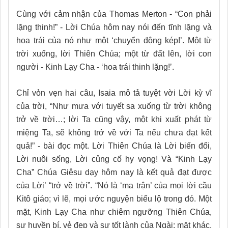
Cùng với cảm nhận của Thomas Merton - “Con phải
lặng thinh!” - Lời Chúa hôm nay nói đến tĩnh lặng và
hoa trái của nó như một ‘chuyển động kép!’. Một từ
trời xuống, lời Thiên Chúa; một từ đất lên, lời con
người - Kinh Lạy Cha - ‘hoa trái thinh lặng!’.
Chỉ vỏn vẹn hai câu, Isaia mô tả tuyệt vời Lời kỳ vĩ
của trời, “Như mưa với tuyết sa xuống từ trời không
trở về trời…; lời Ta cũng vậy, một khi xuất phát từ
miệng Ta, sẽ không trở về với Ta nếu chưa đạt kết
quả!” - bài đọc một. Lời Thiên Chúa là Lời biến đổi,
Lời nuôi sống, Lời củng cố hy vọng! Và “Kinh Lạy
Cha” Chúa Giêsu dạy hôm nay là kết quả đạt được
của Lời’ “trở về trời”. “Nó là ‘ma trận’ của mọi lời cầu
Kitô giáo; vì lẽ, mọi ước nguyện biểu lộ trong đó. Một
mặt, Kinh Lạy Cha như chiêm ngưỡng Thiên Chúa,
sự huyền bí, vẻ đẹp và sự tốt lành của Ngài; mặt khác,