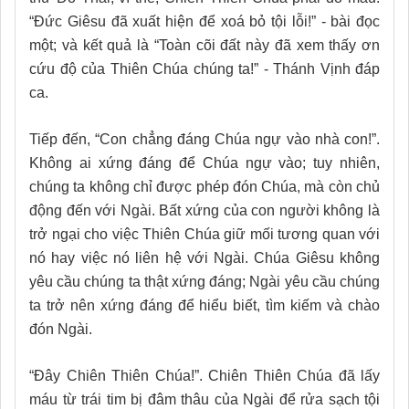
“Đức Giêsu đã xuất hiện để xoá bỏ tội lỗi!” - bài đọc
một; và kết quả là “Toàn cõi đất này đã xem thấy ơn
cứu độ của Thiên Chúa chúng ta!” - Thánh Vịnh đáp
ca.
Tiếp đến, “Con chẳng đáng Chúa ngự vào nhà con!”.
Không ai xứng đáng để Chúa ngự vào; tuy nhiên,
chúng ta không chỉ được phép đón Chúa, mà còn chủ
động đến với Ngài. Bất xứng của con người không là
trở ngại cho việc Thiên Chúa giữ mối tương quan với
nó hay việc nó liên hệ với Ngài. Chúa Giêsu không
yêu cầu chúng ta thật xứng đáng; Ngài yêu cầu chúng
ta trở nên xứng đáng để hiểu biết, tìm kiếm và chào
đón Ngài.
“Đây Chiên Thiên Chúa!”. Chiên Thiên Chúa đã lấy
máu từ trái tim bị đâm thâu của Ngài để rửa sạch tội