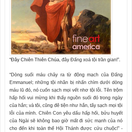
“Đây Chiên Thiên Chúa
, đây Đấng xoá tội trần gian!”.
“Dòng suối máu chảy ra từ động mạch của Đấng
Emmanuel; những tội nhân bị nhấn chìm dưới dòng
máu lũ đó, nó cuốn sạch mọi vết nhơ tội lỗi. Tên trộm
hấp hối vui mừng khi thấy nguồn suối đó trong ngày
của hắn; và tôi, cũng đê tiện như hắn, tẩy sạch mọi tội
lỗi của mình. Chiên Con yêu dấu hấp hối, bửu huyết
của Ngài sẽ không bao giờ mất đi sức mạnh của nó
cho đến khi toàn thể Hội Thánh được cứu chuộc!” -