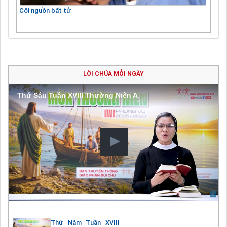
Cội nguồn bất tử
LỜI CHÚA MỖI NGÀY
Thứ Sáu Tuần XVIII Thường Niên A
Thứ Năm Tuần XVIII