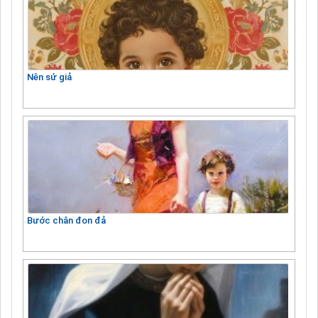
Nên sứ giả
Bước chân đon đả