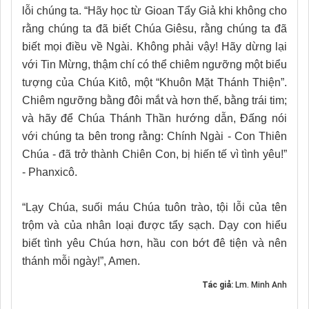
lỗi chúng ta. “Hãy học từ Gioan Tẩy Giả khi không cho
rằng chúng ta đã biết Chúa Giêsu, rằng chúng ta đã
biết mọi điều về Ngài. Không phải vậy! Hãy dừng lại
với Tin Mừng, thậm chí có thể chiêm ngưỡng một biểu
tượng của Chúa Kitô, một “Khuôn Mặt Thánh Thiện”.
Chiêm ngưỡng bằng đôi mắt và hơn thế, bằng trái tim;
và hãy để Chúa Thánh Thần hướng dẫn, Đấng nói
với chúng ta bên trong rằng: Chính Ngài - Con Thiên
Chúa - đã trở thành Chiên Con, bị hiến tế vì tình yêu!”
- Phanxicô.
“Lạy Chúa, suối máu Chúa tuôn trào, tội lỗi của tên
trộm và của nhân loại được tẩy sạch. Dạy con hiểu
biết tình yêu Chúa hơn, hầu con bớt đê tiện và nên
thánh mỗi ngày!”, Amen.
Tác giả:
Lm. Minh Anh