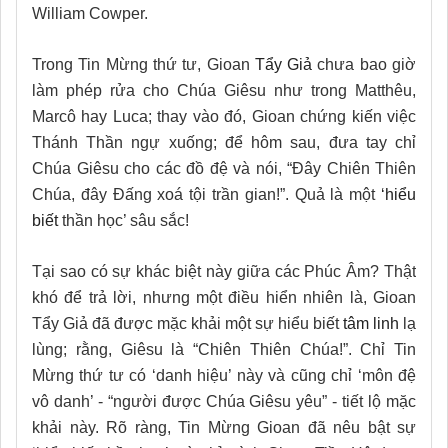
William Cowper.
Trong Tin Mừng thứ tư, Gioan
Tẩy Giả
chưa bao giờ
làm phép rửa cho Chúa Giêsu như trong Matthêu,
Marcô hay Luca; thay vào đó, Gioan chứng kiến việc
Thánh Thần ngự xuống; để hôm sau, đưa tay chỉ
Chúa Giêsu cho các đồ đệ và nói, “Đây Chiên Thiên
Chúa, đây Đấng xoá tội trần gian!”. Quả là một
‘hiểu
biết
thần học’ sâu sắc!
Tại sao có sự khác biệt này giữa các Phúc Âm? Thật
khó để trả lời, nhưng một điều hiển nhiên là, Gioan
Tẩy Giả đã được mặc khải một sự hiểu biết
tâm linh
lạ
lùng; rằng, Giêsu là “Chiên Thiên Chúa!”. Chỉ Tin
Mừng thứ tư có ‘danh hiệu’ này và cũng chỉ ‘môn đệ
vô danh’ - “người được Chúa Giêsu yêu” - tiết lộ mặc
khải này. Rõ ràng, Tin Mừng Gioan đã nêu bật sự