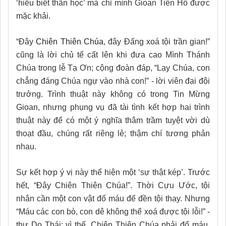
‘hiểu biết thần học’ mà chỉ mình Gioan Tiền Hô được
mặc khải.
“Đây
Chiên Thiên Chúa
, đây Đấng xoá tội trần gian!”
cũng là lời chủ tế cất lên khi đưa cao Mình Thánh
Chúa trong lễ Tạ Ơn; cộng đoàn đáp, “Lạy Chúa, con
chẳng đáng Chúa ngự vào nhà con!” - lời viên đại đội
trưởng. Trình thuật này không có trong Tin Mừng
Gioan, nhưng phụng vụ đã tài tình kết hợp hai trình
thuật này để có một ý nghĩa thâm trầm tuyệt vời dù
thoạt đầu, chúng rất riêng lẻ; thậm chí tương phản
nhau.
Sự kết hợp ý vị này thể hiện một ‘sự thật kép’. Trước
hết, “Đây Chiên Thiên Chúa!”. Thời Cựu Ước, tội
nhân cần một con vật đổ máu để đền tội thay. Nhưng
“Máu các con bò, con dê không thể xoá được tội lỗi!” -
thư Do Thái; vì thế, Chiên Thiên Chúa phải đổ máu.