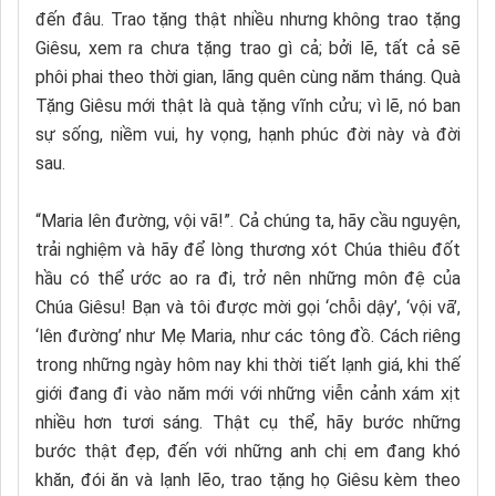
đến đâu. Trao tặng thật nhiều nhưng không trao tặng
Giêsu, xem ra chưa tặng trao gì cả; bởi lẽ, tất cả sẽ
phôi phai theo thời gian, lãng quên cùng năm tháng. Quà
Tặng Giêsu mới thật là quà tặng vĩnh cửu; vì lẽ, nó ban
sự sống, niềm vui, hy vọng, hạnh phúc đời này và đời
sau.
“Maria lên đường, vội vã!”. Cả chúng ta, hãy cầu nguyện,
trải nghiệm và hãy để lòng thương xót Chúa thiêu đốt
hầu có thể ước ao ra đi, trở nên những môn đệ của
Chúa Giêsu! Bạn và tôi được mời gọi ‘chỗi dậy’, ‘vội vã’,
‘lên đường’ như Mẹ Maria, như các tông đồ. Cách riêng
trong những ngày hôm nay khi thời tiết lạnh giá, khi thế
giới đang đi vào năm mới với những viễn cảnh xám xịt
nhiều hơn tươi sáng. Thật cụ thể, hãy bước những
bước thật đẹp, đến với những anh chị em đang khó
khăn, đói ăn và lạnh lẽo, trao tặng họ Giêsu kèm theo