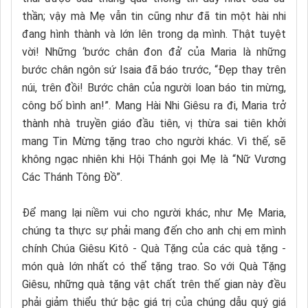
thần; vậy mà Mẹ vẫn tin cũng như đã tin một hài nhi
đang hình thành và lớn lên trong dạ mình. Thật tuyệt
vời! Những ‘bước chân đon đả’ của Maria là những
bước chân ngôn sứ Isaia đã báo trước, “Đẹp thay trên
núi, trên đồi! Bước chân của người loan báo tin mừng,
công bố bình an!”. Mang Hài Nhi Giêsu ra đi, Maria trở
thành nhà truyền giáo đầu tiên, vị thừa sai tiên khởi
mang Tin Mừng tặng trao cho người khác. Vì thế, sẽ
không ngạc nhiên khi Hội Thánh gọi Mẹ là “Nữ Vương
Các Thánh Tông Đồ”.
Để mang lại niềm vui cho người khác, như Mẹ Maria,
chúng ta thực sự phải mang đến cho anh chị em mình
chính Chúa Giêsu Kitô - Quà Tặng của các quà tặng -
món quà lớn nhất có thể tặng trao. So với Quà Tặng
Giêsu, những quà tặng vật chất trên thế gian này đều
phải giảm thiểu thứ bậc giá trị của chúng dẫu quý giá