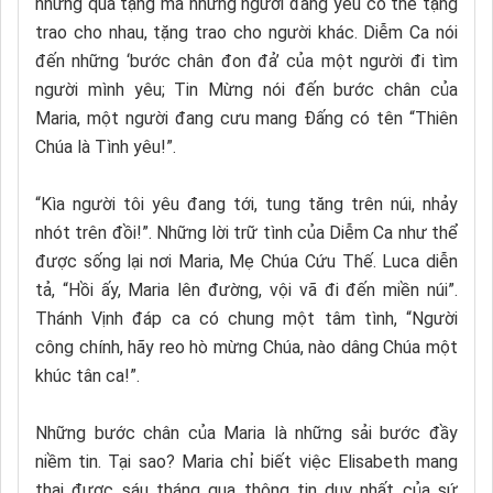
những quà tặng mà những người đang yêu có thể tặng
trao cho nhau, tặng trao cho người khác. Diễm Ca nói
đến những ‘bước chân đon đả’ của một người đi tìm
người mình yêu; Tin Mừng nói đến bước chân của
Maria, một người đang cưu mang Đấng có tên “Thiên
Chúa là Tình yêu!”.
“Kìa người tôi yêu đang tới, tung tăng trên núi, nhảy
nhót trên đồi!”. Những lời trữ tình của Diễm Ca như thể
được sống lại nơi Maria, Mẹ Chúa Cứu Thế. Luca diễn
tả, “Hồi ấy, Maria lên đường, vội vã đi đến miền núi”.
Thánh Vịnh đáp ca có chung một tâm tình, “Người
công chính, hãy reo hò mừng Chúa, nào dâng Chúa một
khúc tân ca!”.
Những bước chân của Maria là những sải bước đầy
niềm tin. Tại sao? Maria chỉ biết việc Elisabeth mang
thai được sáu tháng qua thông tin duy nhất của sứ