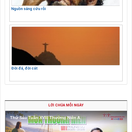
Nguồn sáng cứu rỗi
Đời đá, đời cát
LỜI CHÚA MỖI NGÀY
Thứ Sáu Tuần XVIII Thường Niên A