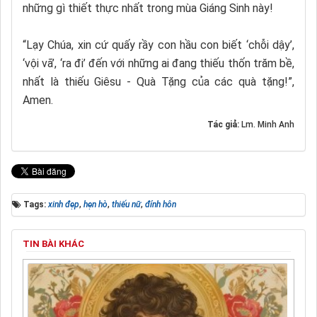
những gì thiết thực nhất trong mùa Giáng Sinh này!
“Lạy Chúa, xin cứ quấy rầy con hầu con biết ‘chỗi dậy’,
‘vội vã’, ‘ra đi’ đến với những ai đang thiếu thốn trăm bề,
nhất là thiếu Giêsu - Quà Tặng của các quà tặng!”,
Amen.
Tác giả:
Lm. Minh Anh
Tags:
xinh đẹp
,
hẹn hò
,
thiếu nữ
,
đính hôn
TIN BÀI KHÁC