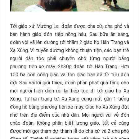
Tới giáo xứ Mường La, đoàn được cha xứ, cha phó và
ban hành giáo đón tiếp nồng hậu. Sau bữa ăn sáng,
đoàn vội vã lên đường tới thăm 2 giáo họ Hán Trạng và
Xạ Xúng. Vì tuyến đường không thuận tiện, các bạn trẻ
người dân tộc phải chuyên chở từng người bằng
phương tiện xe máy. 2h30p đoàn tới Hán Trạng. Hơn
100 bà con công giáo và tôn giáo bạn đã tề tựu đón
đợi. Sau vài lời giới thiệu, đoàn phân phát quà tặng cho
mọi người hiện diện rồi lại tiếp tục đi tới giáo họ Xạ
Xúng. Từ hán trạng tới Xạ Xúng cũng mất gần 1 tiếng
đồng hồ bằng phương tiện xe máy. Giáo họ Xạ Xúng đặt
nhờ trên địa điểm của nhà dân. Mọi người vui vẻ đón
chào đoàn. Không phân biệt lương giáo, tất cả cùng
được mời gọi tham dự thánh lễ do cha xứ và 2 cha phó