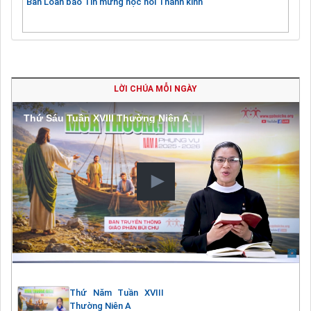
Ban Loan báo Tin mừng học hỏi Thánh kinh
LỜI CHÚA MỖI NGÀY
Thứ Sáu Tuần XVIII Thường Niên A
Thứ Năm Tuần XVIII
Thường Niên A