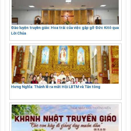
Đào luyện truyền giáo: Hoa trái của việc gặp gỡ Đức Kitô qua
Lời Chúa
Hưng Nghĩa: Thánh lễ ra mắt Hội LBTM và Tân tòng