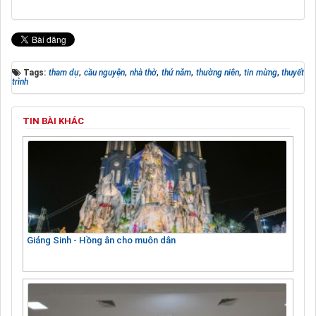
Tags:
tham dự
,
cầu nguyện
,
nhà thờ
,
thứ năm
,
thường niên
,
tin mừng
,
thuyết
trình
TIN BÀI KHÁC
Giáng Sinh - Hồng ân cho muôn dân