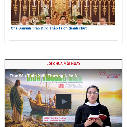
Cha Đaminh Trần Đức Thảo tạ ơn thánh chức
LỜI CHÚA MỖI NGÀY
Thứ Sáu Tuần XVIII Thường Niên A