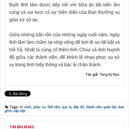
Buổi tĩnh tâm được tiếp nối với bữa ăn tất niên ấm
cúng và vui tươi có sự hiện diện của Ban thường vụ
giáo xứ sở tại.
Giữa những bận rộn của những ngày cuối năm, ngày
tĩnh tâm làm chậm lại nhịp sống để bớt đi sự tất bật và
hối hả. Nhất là củng cố thêm tình Chúa và tình huynh
đệ giữa các thành viên, để khích lệ nhau phục vụ sứ
vụ trong tình hiệp thông và bác ái chân thành.
Tác giả:
Tăng Kỳ Mục
Tags:
tổ chức
,
phục vụ
,
tĩnh tâm
,
quy tụ
,
đầy đủ
,
thành viên
,
quản hạt
,
bao
gồm
,
sắp xếp
TIN BÀI KHÁC