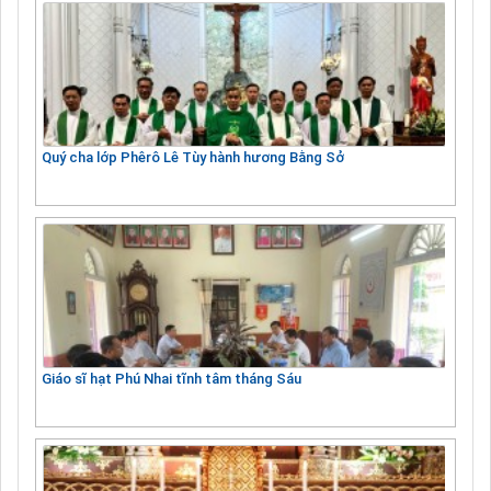
Quý cha lớp Phêrô Lê Tùy hành hương Bằng Sở
Giáo sĩ hạt Phú Nhai tĩnh tâm tháng Sáu