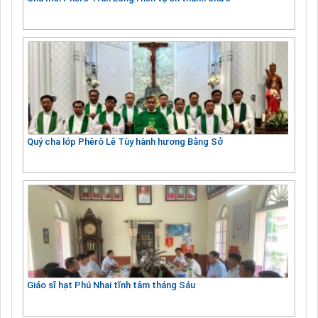
Quý cha lớp Phêrô Lê Tùy hành hương Bằng Sở
Giáo sĩ hạt Phú Nhai tĩnh tâm tháng Sáu