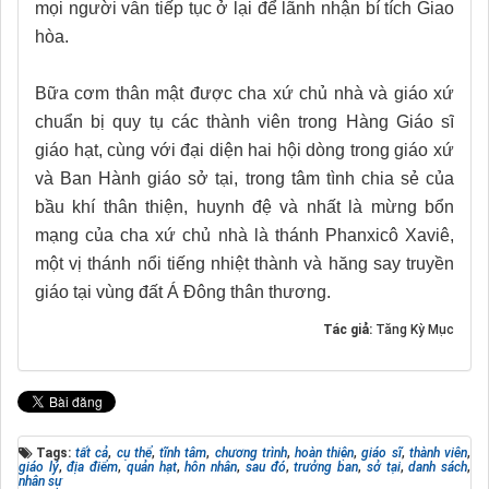
mọi người vẫn tiếp tục ở lại để lãnh nhận bí tích Giao
hòa.
Bữa cơm thân mật được cha xứ chủ nhà và giáo xứ
chuẩn bị quy tụ các thành viên trong Hàng Giáo sĩ
giáo hạt, cùng với đại diện hai hội dòng trong giáo xứ
và Ban Hành giáo sở tại, trong tâm tình chia sẻ của
bầu khí thân thiện, huynh đệ và nhất là mừng bổn
mạng của cha xứ chủ nhà là thánh Phanxicô Xaviê,
một vị thánh nổi tiếng nhiệt thành và hăng say truyền
giáo tại vùng đất Á Đông thân thương.
Tác giả:
Tăng Kỳ Mục
Tags:
tất cả
,
cụ thể
,
tĩnh tâm
,
chương trình
,
hoàn thiện
,
giáo sĩ
,
thành viên
,
giáo lý
,
địa điểm
,
quản hạt
,
hôn nhân
,
sau đó
,
trưởng ban
,
sở tại
,
danh sách
,
nhân sự