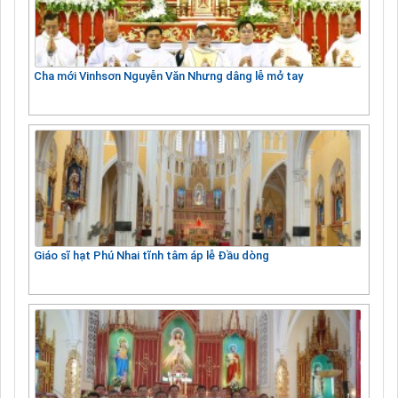
Cha mới Vinhsơn Nguyễn Văn Nhưng dâng lễ mở tay
Giáo sĩ hạt Phú Nhai tĩnh tâm áp lễ Đầu dòng