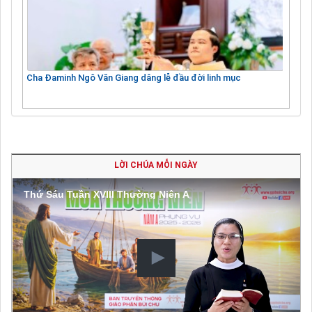
Cha Đaminh Ngô Văn Giang dâng lễ đầu đời linh mục
LỜI CHÚA MỖI NGÀY
Thứ Sáu Tuần XVIII Thường Niên A