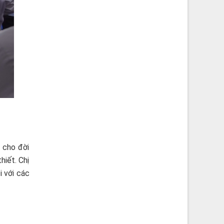
 cho đời
hiết. Chị
 với các