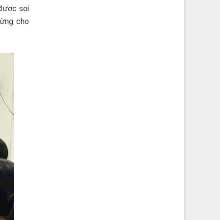
được soi
Mừng cho