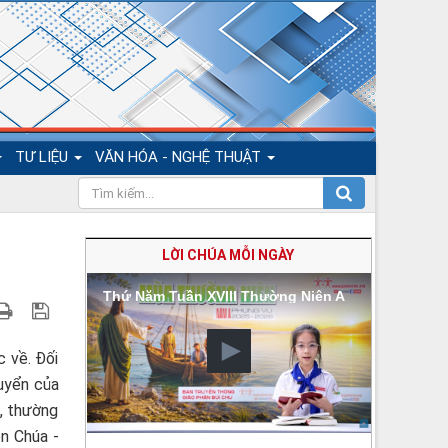
TƯ LIỆU
VĂN HÓA - NGHỆ THUẬT
LỜI CHÚA MỖI NGÀY
Thứ Năm Tuần XVIII Thường Niên A
c về. Đối
tuyển của
ồ, thường
ên Chúa -