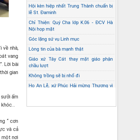
Hội kèn hiệp nhất Trung Thành chuẩn bị
lễ St. Đaminh
Chỉ Thiện: Quý Cha lớp K.06 - ĐCV Hà
Nội họp mặt
Góc lặng sứ vụ Linh mục
i về nhà,
Lòng tin của bà mạnh thật
 bát vang
Giáo xứ Tây Cát thay mặt giáo phận
. Lời bài
chầu lượt
thời gian
Không trồng sẽ bị nhổ đi
Họ An Lễ, xứ Phúc Hải mừng Thượng vì
và Long cốt
g sưởi ấm
i khóc…
ng “ cơn
ực và cả
 một nơi