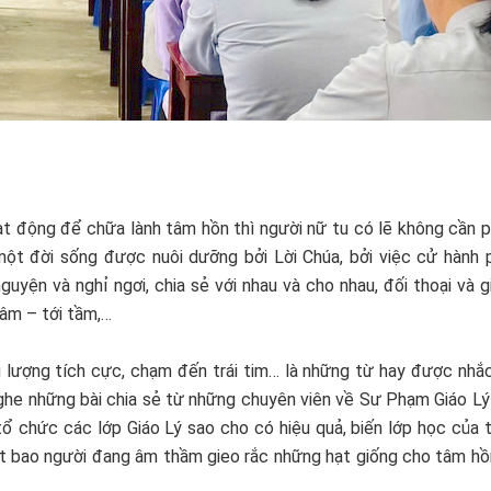
ạt động để chữa lành tâm hồn thì người nữ tu có lẽ không cần p
 một đời sống được nuôi dưỡng bởi Lời Chúa, bởi việc cử hành 
yện và nghỉ ngơi, chia sẻ với nhau và cho nhau, đối thoại và g
âm – tới tầm,…
 lượng tích cực, chạm đến trái tim… là những từ hay được nhắ
 nghe những bài chia sẻ từ những chuyên viên về Sư Phạm Giáo L
ổ chức các lớp Giáo Lý sao cho có hiệu quả, biến lớp học của t
iết bao người đang âm thầm gieo rắc những hạt giống cho tâm hồ