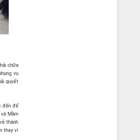
hải chữa
phụng vụ
iải quyết
c đến để
ý và Mầm
rẻ thành
n thay vì