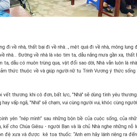
g đi về nhà, thất bại đi về nhà…, mệt quá đi về nhà, mông lung đ
i về nhà… Đường về nhà là vào tim ta, dẫu nắng mưa gần xa, thất
 ta, dẫu có muôn trùng qua, vật đổi sao dời, Nhà vẫn luôn là nhà”
ảm thức thuộc về và giúp người nữ tu Trinh Vương ý thức sống 
ọi vết thương. khi cô đơn, bất lực, "Nhà" sẽ dùng tình yêu thươn
g hay vấp ngã, "Nhà" sẽ chạm, vui cùng người vui, khóc cùng ngườ
ơi bình yên “nép mình” sau những bộn bề của cuộc sống, của nhữ
n, kể cho Chúa Giêsu - người Bạn và là chủ Nhà nghe những nỗ l
n đệ xưa và được kê toa thuốc: “Anh em hãy lánh riêng ra đến