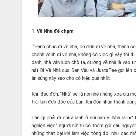
1. Về Nhà để chạm
“Hạnh phúc đi về nhà, cô đơn đi về nhà, thành côn
chênh vênh đi về nhà, không có việc gì vậy thì đ
danh, nhà vẫn luôn chờ ta, đường về nhà là vào tim
hát Đi Về Nhà của Đen Vâu và JustaTee gợi lên c
ân sủng này sao cho có hiệu quả nhất.
Khi đau đớn, “Nhà” sẽ là nơi nhẹ nhàng xoa dịu m
trái tim đơn độc của bạn. Khi đón nhận thành côn
Cần gì phải đi chữa lành ở nơi nao vì Nhà là n
nghiện việc” người nữ tu có thêm giờ cầu nguyệ
những thất bại khi làm việc tông đồ như các mô