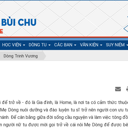
HỌC VIỆN
DÒNG TU
CÁC BAN
VĂN KIỆN
SUY NIỆM
Dòng Trinh Vương
 để trở về - đó là Gia đình, là Home, là nơi ta có cảm thức thuộ
ng, Mẹ Dòng nuôi dưỡng và đào luyện tu sĩ trở nên người con ưu 
thánh. Để cân bằng giữa đời sống cầu nguyện và làm việc tông đ
gian người nữ tu được mời gọi trở về cái nôi Mẹ Dòng để được b