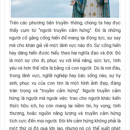
Trên các phương tiện truyền thông, chúng ta hay đọc
thấy cụm từ “người truyền cảm hứng”. Đó là những
người cố gắng cống hiến để mang lại động lực, sự say
mê cho khán giả về một lãnh vực nào đó. Sự cống hiến
hay dâng hiến được hiểu theo hai nghĩa đạo và đời. Đó
là một sự cho đi, phục vụ với khả năng, sức lực, tình
yêu và hơn thế nữa là bằng cả con người. Dù là nơi đâu,
trong lãnh vực, nghề nghiệp hay bậc sống nào, sự hy
sinh, phục vụ của con tim là một hình ảnh đẹp, đáng
trân trọng và "truyền cảm hứng". Người truyền cảm
hứng là người mà ngoài việc trao cho người khác kiến
thức hữu ích, họ còn mang lại niềm tin, hy vọng, tình
thương, hoặc nguồn năng lượng và truyền cảm hứng
tích cực đến mọi người. Đôi khi cảm hứng không phải là
một thứ gì đó quá lớn lao, nhưng nó có thể xuất phát