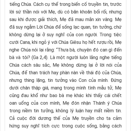
tiếng Chúa. Cách cụ thể trong biến cố truyền tin, trước
lời sứ thần nói với Mẹ, dù có băn khoăn bối rối, nhưng
sau khi được giải thích, Mẹ đã mau mắn xin vâng. Mẹ
đã suy ngẫm Lời Chúa để sống lạc quan, tin tưởng, chứ
không dừng lại ở suy nghĩ của con người. Trong tiệc
cưới Cana, khi ngỏ ý với Chúa Giêsu họ hết rượu rồi, Mẹ
nghe Chúa nói lại rằng: “Thưa bà, chuyện đó can gì đến
bà và tôi? (Ga 2,4). Là một người luôn lắng nghe tiếng
Chúa cách sâu sắc, Mẹ không dừng lại ở lời nói của
Chúa, để than trách hay phàn nàn về thái độ của Chúa,
nhưng thing lặng, tin tưởng vào Con của mình. Đứng
dưới chân thập giá, mang trong mình tình mẫu tử, Mẹ
cũng đau khổ như bao bà mẹ khác khi thấy cái chết
oan uổng của con mình, Mẹ đón nhận Thánh ý Chúa
trong niềm tin tưởng, không lý luận hay mất niềm tin.
Cả cuộc đời dương thế của Mẹ truyền cho ta cảm
hứng suy nghĩ tích cực trong cuộc sống, bằng cách