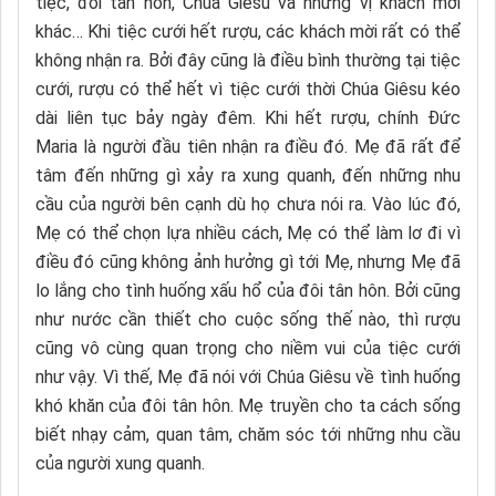
tiệc, đôi tân hôn, Chúa Giêsu và những vị khách mời
khác… Khi tiệc cưới hết rượu, các khách mời rất có thể
không nhận ra. Bởi đây cũng là điều bình thường tại tiệc
cưới, rượu có thể hết vì tiệc cưới thời Chúa Giêsu kéo
dài liên tục bảy ngày đêm. Khi hết rượu, chính Đức
Maria là người đầu tiên nhận ra điều đó. Mẹ đã rất để
tâm đến những gì xảy ra xung quanh, đến những nhu
cầu của người bên cạnh dù họ chưa nói ra. Vào lúc đó,
Mẹ có thể chọn lựa nhiều cách, Mẹ có thể làm lơ đi vì
điều đó cũng không ảnh hưởng gì tới Mẹ, nhưng Mẹ đã
lo lắng cho tình huống xấu hổ của đôi tân hôn. Bởi cũng
như nước cần thiết cho cuộc sống thế nào, thì rượu
cũng vô cùng quan trọng cho niềm vui của tiệc cưới
như vậy. Vì thế, Mẹ đã nói với Chúa Giêsu về tình huống
khó khăn của đôi tân hôn. Mẹ truyền cho ta cách sống
biết nhạy cảm, quan tâm, chăm sóc tới những nhu cầu
của người xung quanh.