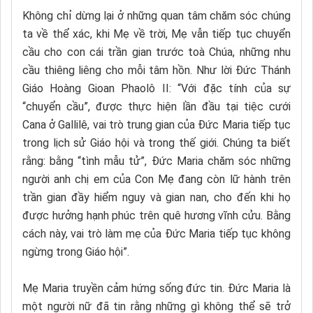
Không chỉ dừng lại ở những quan tâm chăm sóc chúng
ta về thể xác, khi Mẹ về trời, Mẹ vẫn tiếp tục chuyển
cầu cho con cái trần gian trước toà Chúa, những nhu
cầu thiêng liêng cho mỗi tâm hồn. Như lời Đức Thánh
Giáo Hoàng Gioan Phaolô II: “Với đặc tính của sự
“chuyển cầu”, được thực hiện lần đầu tại tiệc cưới
Cana ở Gallilê, vai trò trung gian của Đức Maria tiếp tục
trong lịch sử Giáo hội và trong thế giới. Chúng ta biết
rằng: bằng “tình mẫu tử”, Đức Maria chăm sóc những
người anh chị em của Con Mẹ đang còn lữ hành trên
trần gian đầy hiểm nguy và gian nan, cho đến khi họ
được hưởng hạnh phúc trên quê hương vĩnh cửu. Bằng
cách này, vai trò làm mẹ của Đức Maria tiếp tục không
ngừng trong Giáo hội”.
Mẹ Maria truyền cảm hứng sống đức tin. Đức Maria là
một người nữ đã tin rằng những gì không thể sẽ trở