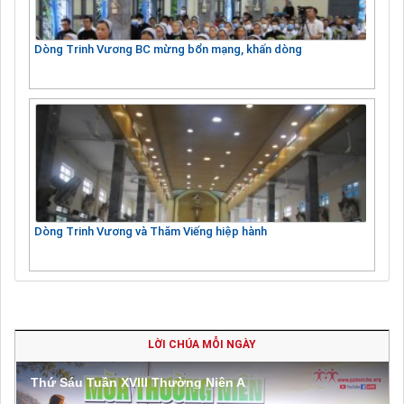
Dòng Trinh Vương BC mừng bổn mạng, khấn dòng
Dòng Trinh Vương và Thăm Viếng hiệp hành
LỜI CHÚA MỖI NGÀY
Thứ Sáu Tuần XVIII Thường Niên A