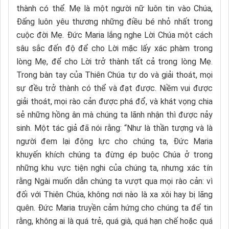
thành có thể. Mẹ là một người nữ luôn tin vào Chúa,
Đấng luôn yêu thương những điều bé nhỏ nhất trong
cuộc đời Mẹ. Đức Maria lắng nghe Lời Chúa một cách
sâu sắc đến độ để cho Lời mặc lấy xác phàm trong
lòng Mẹ, để cho Lời trở thành tất cả trong lòng Mẹ.
Trong bàn tay của Thiên Chúa tự do và giải thoát, mọi
sự đều trở thành có thể và đạt được. Niềm vui được
giải thoát, mọi rào cản được phá đổ, và khát vọng chia
sẻ những hồng ân mà chúng ta lãnh nhận thì được nảy
sinh. Một tác giả đã nói rằng: “Như là thần tượng và là
người đem lại động lực cho chúng ta, Đức Maria
khuyến khích chúng ta đừng ép buộc Chúa ở trong
những khu vực tiện nghi của chúng ta, nhưng xác tín
rằng Ngài muốn dẫn chúng ta vượt qua mọi rào cản: vì
đối với Thiên Chúa, không nơi nào là xa xôi hay bị lãng
quên. Đức Maria truyền cảm hứng cho chúng ta để tin
rằng, không ai là quá trẻ, quá già, quá hạn chế hoặc quá