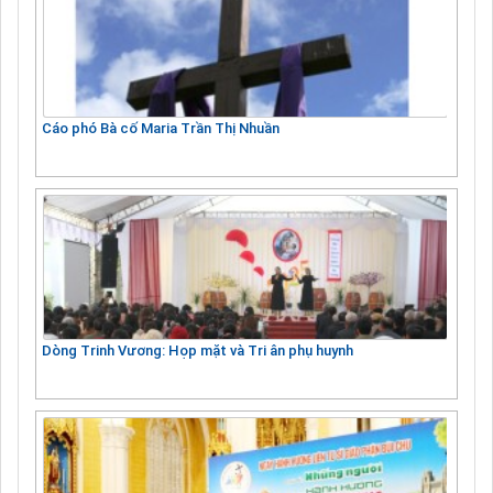
Cáo phó Bà cố Maria Trần Thị Nhuần
Dòng Trinh Vương: Họp mặt và Tri ân phụ huynh