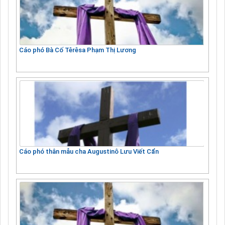
Cáo phó Bà Cố Têrêsa Phạm Thị Lương
Cáo phó thân mẫu cha Augustinô Lưu Viết Cẩn