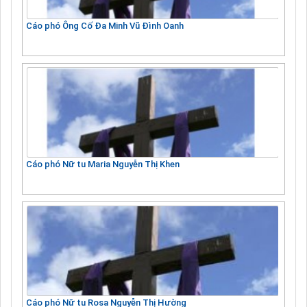
Cáo phó Ông Cố Đa Minh Vũ Đình Oanh
Cáo phó Nữ tu Maria Nguyễn Thị Khen
Cáo phó Nữ tu Rosa Nguyễn Thị Hường